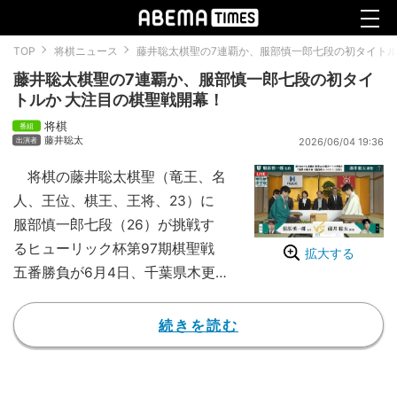
TOP
将棋ニュース
藤井聡太棋聖の7連覇か、服部慎一郎七段の初タイトル
藤井聡太棋聖の7連覇か、服部慎一郎七段の初タイ
トルか 大注目の棋聖戦開幕！
将棋
藤井聡太
2026/06/04 19:36
将棋の藤井聡太棋聖（竜王、名
人、王位、棋王、王将、23）に
服部慎一郎七段（26）が挑戦す
るヒューリック杯第97期棋聖戦
拡大する
五番勝負が6月4日、千葉県木更
津市の「龍宮城スパホテル三日
月」で開幕した。藤井棋聖は今
続きを読む
期、防衛7連覇に挑む。タイトル
戦初登場の服部七段は“絶対王
者”にどのように挑むのか、本シ