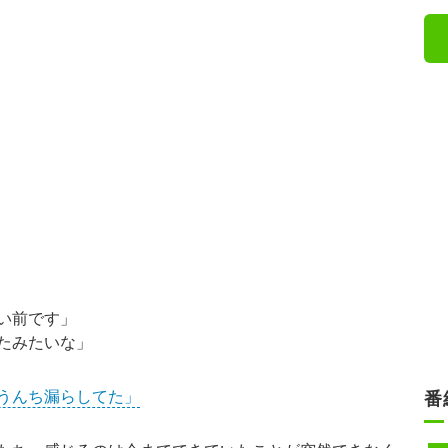
い前です」
たみたいな」
うんち漏らしてた」
番