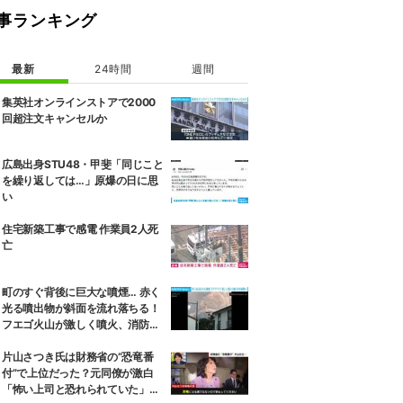
事ランキング
最新
24時間
週間
集英社オンラインストアで2000
回超注文キャンセルか
広島出身STU48・甲斐「同じこと
を繰り返しては…」原爆の日に思
い
住宅新築工事で感電 作業員2人死
亡
町のすぐ背後に巨大な噴煙… 赤く
光る噴出物が斜面を流れ落ちる！
フエゴ火山が激しく噴火、消防隊
員が子どもを抱きかかえ夜間退避
に追われた緊迫の現場 グアテマラ
片山さつき氏は財務省の“恐竜番
付”で上位だった？元同僚が激白
「怖い上司と恐れられていた」