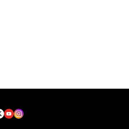
tt
Yout
Insta