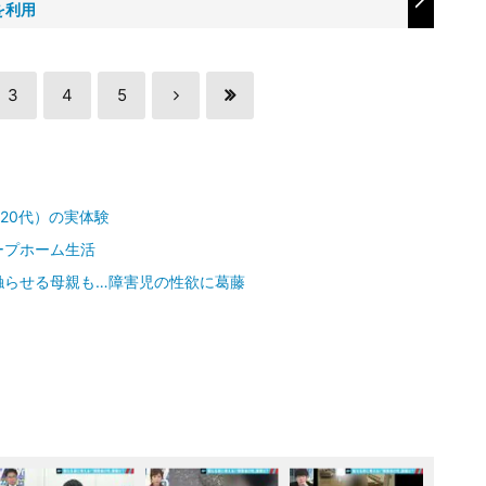
を利用
3
4
5
20代）の実体験
ープホーム生活
触らせる母親も…障害児の性欲に葛藤