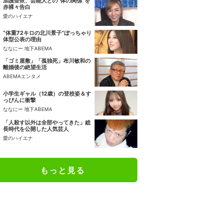
加護亜依、芸能人との“体の関係”を
赤裸々告白
愛のハイエナ
“体重72キロの北川景子”ぽっちゃり
体型公表の理由
ななにー 地下ABEMA
「ゴミ屋敷」「孤独死」布川敏和の
離婚後の絶望生活
ABEMAエンタメ
小学生ギャル（12歳）の登校姿＆す
っぴんに衝撃
ななにー 地下ABEMA
「人殺す以外は全部やってきた」総
長時代を公開した人気芸人
愛のハイエナ
もっと見る