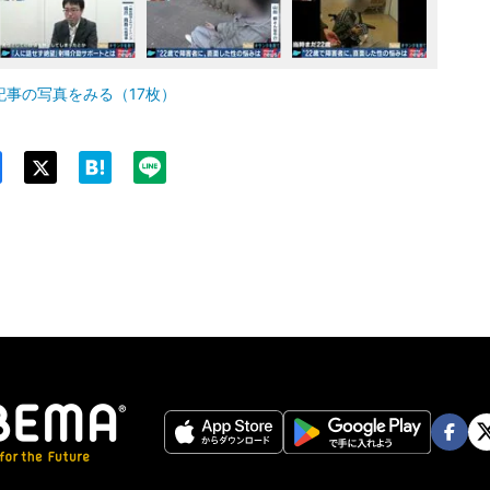
記事の写真をみる（17枚）
Twit
ter
Face
Twi