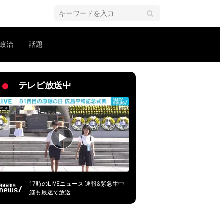
政治
話題
とは
テレビ放送中
17時のLIVEニュース 速報&緊急生中
継も最速で放送