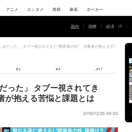
アニメ
エンタメ
将棋
麻雀
ポーカー
国内
国際
経済・IT
しみだった」 タブー視されてきた“障害者の性”、当事者が抱える苦悩と課題
#3
#4
#17
だった」 タブー視されてき
事者が抱える苦悩と課題とは
2018/12/26 06:30