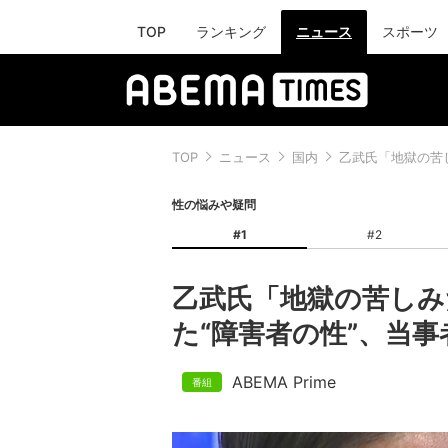
TOP
ランキング
ニュース
スポーツ
TOP
ニュース
国内
乙武氏「地獄の苦
性の悩みや疑問
#1
#2
乙武氏「地獄の苦しみ
た“障害者の性”、当
ABEMA Prime