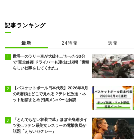
記事ランキング
最新
24時間
週間
世界一のラリー車が大破も…“たった30分
で”完全修復 ドライバーも凄技に脱帽「素晴
らしい仕事をしてくれた」
【バスケットボール日本代表】2026年8月
の6連戦はどこで見れる？テレビ放送・ネ
ット配信まとめ 招集メンバーも解説
「とんでもない衣装で草」ほぼ全身網タイ
ツ姿…ラテン系美女レスラーの電撃復帰が
話題「えらいセクシー」