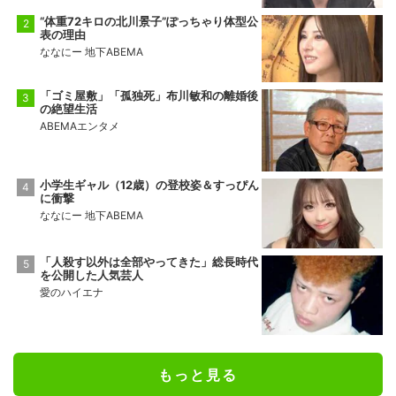
“体重72キロの北川景子”ぽっちゃり体型公
表の理由
ななにー 地下ABEMA
「ゴミ屋敷」「孤独死」布川敏和の離婚後
の絶望生活
ABEMAエンタメ
小学生ギャル（12歳）の登校姿＆すっぴん
に衝撃
ななにー 地下ABEMA
「人殺す以外は全部やってきた」総長時代
を公開した人気芸人
愛のハイエナ
もっと見る