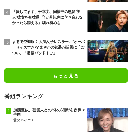
「愛してます」平本丈、同棲中の黒髪“美
人”彼女を初披露 「1か月以内に付き合わな
かったら消える」馴れ初めも
まるで空調服？ 人気女子レスラー、“オーバ
ーサイズすぎる”まさかの衣装が話題に「ご
つい」「肩幅パッドすご」
もっと見る
番組ランキング
加護亜依、芸能人との“体の関係”を赤裸々
告白
愛のハイエナ