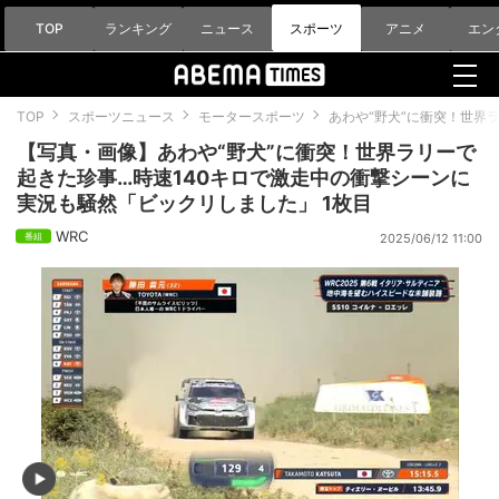
TOP
ランキング
ニュース
スポーツ
アニメ
エン
TOP
スポーツニュース
モータースポーツ
あわや“野犬”に衝突！世界
【写真・画像】あわや“野犬”に衝突！世界ラリーで
起きた珍事…時速140キロで激走中の衝撃シーンに
実況も騒然「ビックリしました」 1枚目
WRC
2025/06/12 11:00