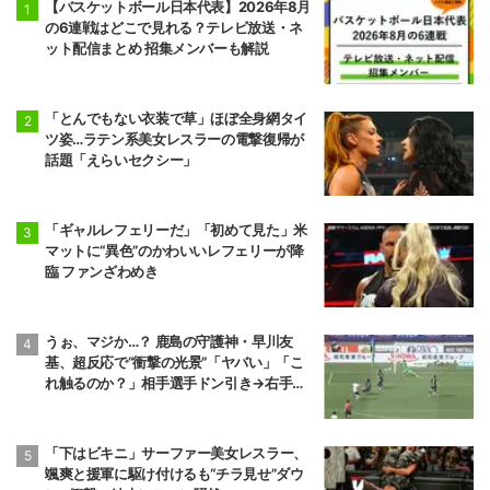
【バスケットボール日本代表】2026年8月
の6連戦はどこで見れる？テレビ放送・ネ
ット配信まとめ 招集メンバーも解説
「とんでもない衣装で草」ほぼ全身網タイ
ツ姿…ラテン系美女レスラーの電撃復帰が
話題「えらいセクシー」
「ギャルレフェリーだ」「初めて見た」米
マットに“異色”のかわいいレフェリーが降
臨 ファンざわめき
うぉ、マジか…？ 鹿島の守護神・早川友
基、超反応で“衝撃の光景”「ヤバい」「こ
れ触るのか？」相手選手ドン引き→右手一
本“スーパーセーブ”
「下はビキニ」サーファー美女レスラー、
颯爽と援軍に駆け付けるも“チラ見せ”ダウ