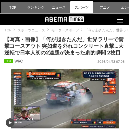
TOP
ランキング
ニュース
スポーツ
アニメ
エン
TOP
スポーツニュース
モータースポーツ
「何が起きたんだ」世界ラリ
【写真・画像】「何が起きたんだ」世界ラリーで衝
撃コースアウト 突如道を外れコンクリート直撃…大
逆転で日本人初の2連勝が決まった劇的瞬間 2枚目
WRC
2026/04/13 07:06