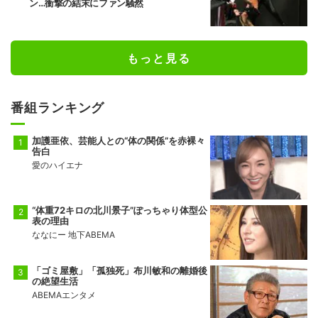
ン…衝撃の結末にファン騒然
もっと見る
番組ランキング
加護亜依、芸能人との“体の関係”を赤裸々
告白
愛のハイエナ
“体重72キロの北川景子”ぽっちゃり体型公
表の理由
ななにー 地下ABEMA
「ゴミ屋敷」「孤独死」布川敏和の離婚後
の絶望生活
ABEMAエンタメ