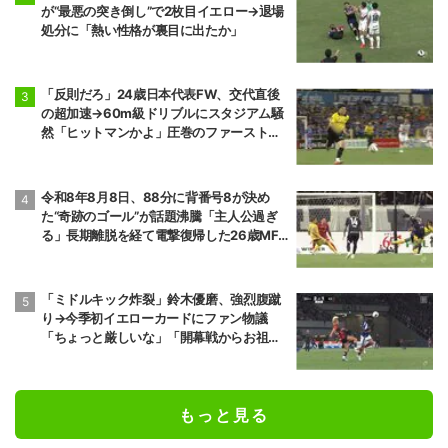
が“最悪の突き倒し”で2枚目イエロー→退場
処分に「熱い性格が裏目に出たか」
「反則だろ」24歳日本代表FW、交代直後
の超加速→60m級ドリブルにスタジアム騒
然「ヒットマンかよ」圧巻のファーストプ
レーに相手ファンも恐々
令和8年8月8日、88分に背番号8が決め
た“奇跡のゴール”が話題沸騰「主人公過ぎ
る」長期離脱を経て電撃復帰した26歳MF
の鮮烈弾に「涙出てきた」
「ミドルキック炸裂」鈴木優磨、強烈腹蹴
り→今季初イエローカードにファン物議
「ちょっと厳しいな」「開幕戦からお祖母
様に怒られる」
もっと見る