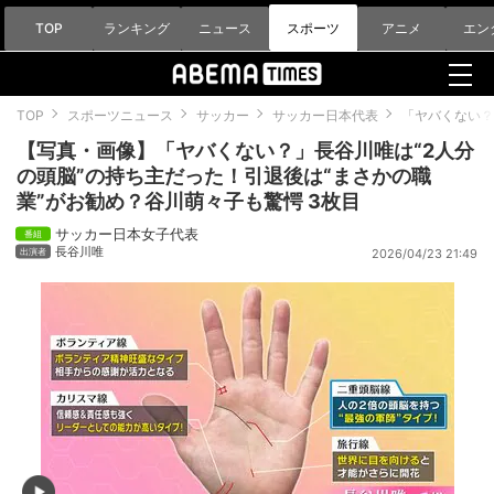
TOP
ランキング
ニュース
スポーツ
アニメ
エン
TOP
スポーツニュース
サッカー
サッカー日本代表
「ヤバくない？
【写真・画像】「ヤバくない？」長谷川唯は“2人分
の頭脳”の持ち主だった！引退後は“まさかの職
業”がお勧め？谷川萌々子も驚愕 3枚目
サッカー日本女子代表
長谷川唯
2026/04/23 21:49