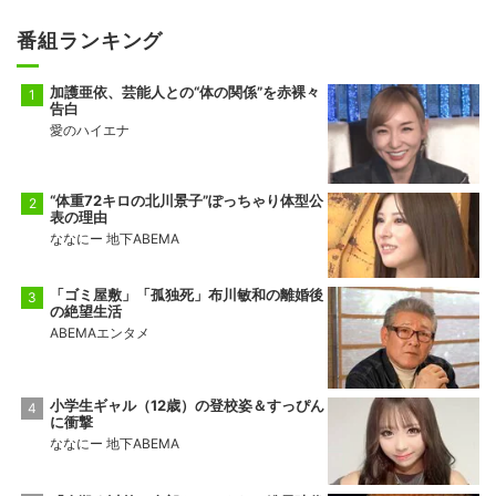
番組ランキング
加護亜依、芸能人との“体の関係”を赤裸々
告白
愛のハイエナ
“体重72キロの北川景子”ぽっちゃり体型公
表の理由
ななにー 地下ABEMA
「ゴミ屋敷」「孤独死」布川敏和の離婚後
の絶望生活
ABEMAエンタメ
小学生ギャル（12歳）の登校姿＆すっぴん
に衝撃
ななにー 地下ABEMA