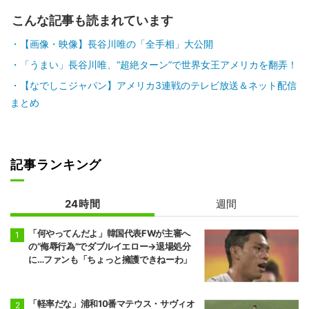
こんな記事も読まれています
【画像・映像】長谷川唯の「全手相」大公開
「うまい」長谷川唯、“超絶ターン”で世界女王アメリカを翻弄！
【なでしこジャパン】アメリカ3連戦のテレビ放送＆ネット配信
まとめ
記事ランキング
24時間
週間
「何やってんだよ」韓国代表FWが主審へ
の“侮辱行為”でダブルイエロー→退場処分
に…ファンも「ちょっと擁護できねーわ」
「軽率だな」浦和10番マテウス・サヴィオ