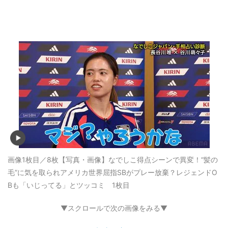
画像1枚目／8枚
【写真・画像】なでしこ得点シーンで異変！“髪の
毛”に気を取られアメリカ世界屈指SBがプレー放棄？レジェンドO
Bも「いじってる」とツッコミ 1枚目
▼スクロールで次の画像をみる▼