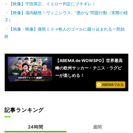
【映像】守田英正、イエロー判定にブチギレ！
【映像】場内騒然！ヴィニシウス、“愚かな”問題行動（実際の様
子）
【画像・映像】痛恨ミス→無人のゴールに蹴り込まれる一部始
終
【ABEMA de WOWSPO】世界最高
峰の欧州サッカー・テニス・ラグビ
ーが楽しめる！
ABEMAでみる
記事ランキング
24時間
週間