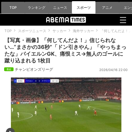
TOP
ランキング
ニュース
スポーツ
アニメ
エン
TOP
スポーツニュース
サッカー
海外サッカー
「何してんだよ！」
【写真・画像】「何してんだよ！」信じられな
い…“まさかの36秒”「ドン引きやん」「やっちまっ
たな」バイエルンGK、痛恨ミス→無人のゴールに
蹴り込まれる 1枚目
チャンピオンズリーグ
2026/04/16 22:00