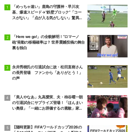
「めっちゃ速い」鹿島の守護神・早川友
基、爆速スピード→“鉄壁ブロック”「コー
スがない」「点が入る気がしない」驚異の
判断力と飛び出しでビッグセーブ
「Here we go!」の全貌解明！“ロマーノ
砲”発動の移籍確率は？ 世界震撼投稿の舞台
裏を独白
永井秀樹氏の引退試合に故・松田直樹さん
の長男登場 ファンから「ありがとう！」
の声
「美人やなあ」丸高愛実、夫・柿谷曜一朗
の引退試合にサプライズ登場！「ほんまい
い奥様」「一緒にお辞儀するの素敵」家族
愛が脚光
【随時更新】FIFAワールドカップ2026の