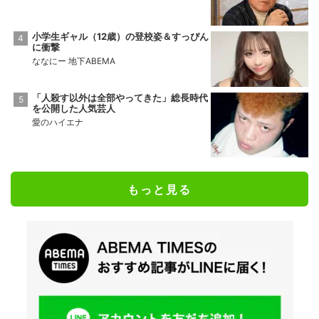
小学生ギャル（12歳）の登校姿＆すっぴん
に衝撃
ななにー 地下ABEMA
「人殺す以外は全部やってきた」総長時代
を公開した人気芸人
愛のハイエナ
もっと見る