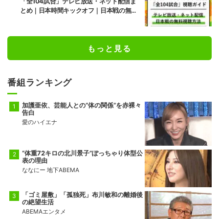
「全104試合」テレビ放送・ネット配信ま
とめ｜日本時間キックオフ｜日本戦の無料
視聴方法
もっと見る
番組ランキング
加護亜依、芸能人との“体の関係”を赤裸々
告白
愛のハイエナ
“体重72キロの北川景子”ぽっちゃり体型公
表の理由
ななにー 地下ABEMA
「ゴミ屋敷」「孤独死」布川敏和の離婚後
の絶望生活
ABEMAエンタメ