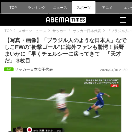
TOP
ランキング
ニュース
スポーツ
アニメ
エン
TOP
スポーツニュース
サッカー
サッカー日本代表
「ブラジル人の
【写真・画像】「ブラジル人のような日本人」なで
しこFWの“衝撃ゴール”に海外ファンも驚愕！浜野
まいかに「早くチェルシーに戻ってきて」「天才
だ」 3枚目
サッカー日本女子代表
2026/04/16 21:30