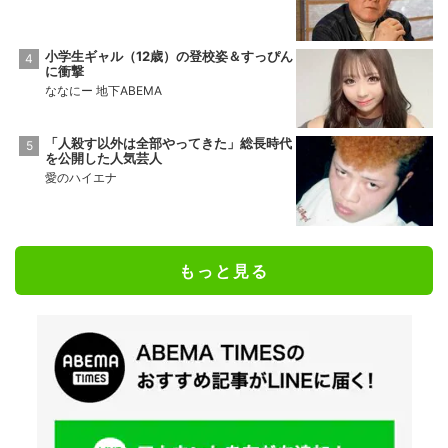
小学生ギャル（12歳）の登校姿＆すっぴん
に衝撃
ななにー 地下ABEMA
「人殺す以外は全部やってきた」総長時代
を公開した人気芸人
愛のハイエナ
もっと見る