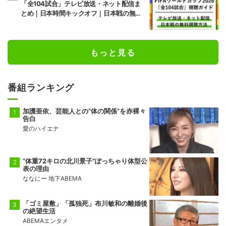
「全104試合」テレビ放送・ネット配信ま
とめ｜日本時間キックオフ｜日本戦の無料
視聴方法
もっと見る
番組ランキング
加護亜依、芸能人との“体の関係”を赤裸々
告白
愛のハイエナ
“体重72キロの北川景子”ぽっちゃり体型公
表の理由
ななにー 地下ABEMA
「ゴミ屋敷」「孤独死」布川敏和の離婚後
の絶望生活
ABEMAエンタメ