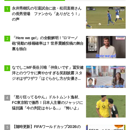
永井秀樹氏の引退試合に故・松田直樹さん
の長男登場 ファンから「ありがとう！」
の声
「Here we go!」の全貌解明！“ロマーノ
砲”発動の移籍確率は？ 世界震撼投稿の舞台
裏を独白
なでしこMF長谷川唯「仲良いです」冨安健
洋とのウワサに爽やかすぎる笑顔披露 スタ
ジオはザワザワ「はぐらかし方が女優さ
ん！」
「怒り狂ってるやん」ドルトムント逸材、
FC東京戦で激昂！日本人主審のジャッジに
猛抗議「今の判定はキレる…」「怖いよ」
【随時更新】FIFAワールドカップ2026の