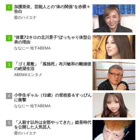
加護亜依、芸能人との“体の関係”を赤裸々
告白
愛のハイエナ
“体重72キロの北川景子”ぽっちゃり体型公
表の理由
ななにー 地下ABEMA
「ゴミ屋敷」「孤独死」布川敏和の離婚後
の絶望生活
ABEMAエンタメ
小学生ギャル（12歳）の登校姿＆すっぴん
に衝撃
ななにー 地下ABEMA
「人殺す以外は全部やってきた」総長時代
を公開した人気芸人
愛のハイエナ