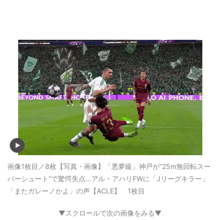
画像1枚目／8枚
【写真・画像】「悪夢級」神戸が“25m無回転スー
パーシュート”で驚愕失点…アル・アハリFWに「Jリーグキラー」
「またガレーノかよ」の声【ACLE】 1枚目
▼スクロールで次の画像をみる▼