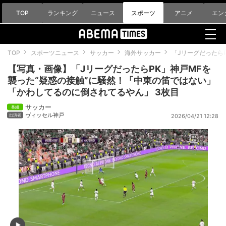
TOP
ランキング
ニュース
スポーツ
アニメ
エン
TOP
スポーツニュース
サッカー
海外サッカー
「Jリーグだったら
【写真・画像】「JリーグだったらPK」神戸MFを
襲った“疑惑の接触”に騒然！「中東の笛ではない」
「かわしてるのに倒されてるやん」 3枚目
サッカー
ヴィッセル神戸
2026/04/21 12:28