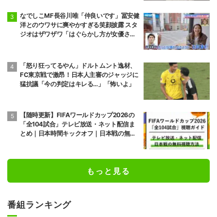
なでしこMF長谷川唯「仲良いです」冨安健
洋とのウワサに爽やかすぎる笑顔披露 スタ
ジオはザワザワ「はぐらかし方が女優さ
ん！」
「怒り狂ってるやん」ドルトムント逸材、
FC東京戦で激昂！日本人主審のジャッジに
猛抗議「今の判定はキレる…」「怖いよ」
【随時更新】FIFAワールドカップ2026の
「全104試合」テレビ放送・ネット配信ま
とめ｜日本時間キックオフ｜日本戦の無料
視聴方法
もっと見る
番組ランキング