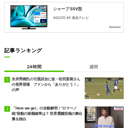
シャープ 55V型
AQUOS 4K 液晶テレビ
Amazon
記事ランキング
24時間
週間
永井秀樹氏の引退試合に故・松田直樹さん
の長男登場 ファンから「ありがとう！」
の声
「Here we go!」の全貌解明！“ロマーノ
砲”発動の移籍確率は？ 世界震撼投稿の舞台
裏を独白