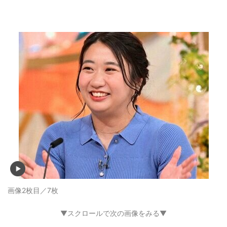
画像2枚目／7枚
▼スクロールで次の画像をみる▼