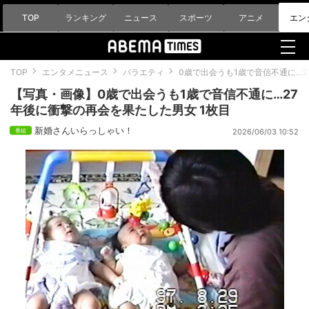
TOP
ランキング
ニュース
スポーツ
アニメ
エン
TOP
エンタメニュース
バラエティ
0歳で出会うも1歳で音信不通に…
【写真・画像】0歳で出会うも1歳で音信不通に…27
年後に衝撃の再会を果たした男女 1枚目
新婚さんいらっしゃい！
2026/06/03 10:52