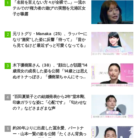
「名前を言えない方々が全裸で…」一流ホ
テルでの"権力者の遊び"の実態を元港区女
子が暴露
元リトグリ・Manaka（25）、ラッパーに
なり“激変”した姿に反響「待って」「昔か
ら見てるけど 最近ずっと可愛くなってる」
木下優樹菜さん（38）、“顔出しが話題”14
歳長女の成長した姿を公開 「14歳とは思え
ぬオトナっぽさ」「優樹菜ちゃんにそっく
りすぎる」など反響
“百田夏菜子との結婚発表から2年”堂本剛、
印象ガラリな姿に「心配です」「匂わせな
の？」などさまざまな声
約20年ぶりに出産した冨永愛、パートナ
ー・山本一賢の姿を公開「たくさん背負っ