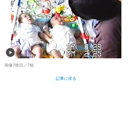
画像7枚目／7枚
記事に戻る