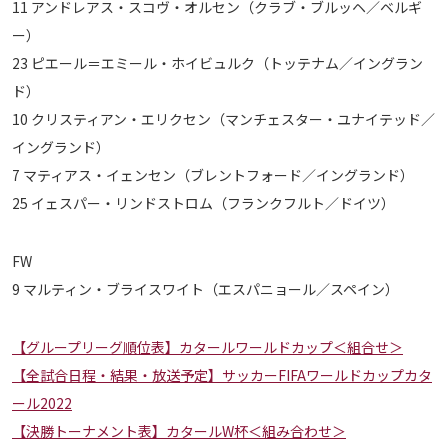
11 アンドレアス・スコヴ・オルセン（クラブ・ブルッヘ／ベルギ
運営会社
ー）
ご利用にあたって
23 ピエール＝エミール・ホイビュルク（トッテナム／イングラン
プライバシーポリシー
ド）
10 クリスティアン・エリクセン（マンチェスター・ユナイテッド／
お問い合わせ
イングランド）
7 マティアス・イェンセン（ブレントフォード／イングランド）
Share
25 イェスパー・リンドストロム（フランクフルト／ドイツ）
© AbemaTV. Inc. All Rights Reserved.
FW
9 マルティン・ブライスワイト（エスパニョール／スペイン）
【グループリーグ順位表】カタールワールドカップ＜組合せ＞
【全試合日程・結果・放送予定】サッカーFIFAワールドカップカタ
ール2022
【決勝トーナメント表】カタールW杯＜組み合わせ＞