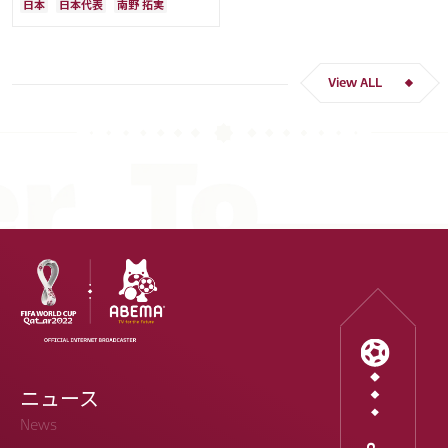
日本
日本代表
南野 拓実
ー人生をかけた戦い」
クロアチア
長友 佑都
ドイツ
スペイン
川島 永嗣
谷 晃生
吉田 麻也
谷口 彰悟
伊東 純也
View ALL
ニュース
News