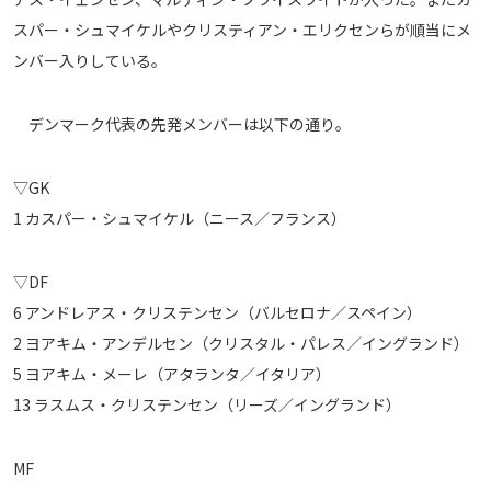
メディアアライアンス
スパー・シュマイケルやクリスティアン・エリクセンらが順当にメ
ンバー入りしている。
デンマーク代表の先発メンバーは以下の通り。
▽GK
1 カスパー・シュマイケル（ニース／フランス）
▽DF
6 アンドレアス・クリステンセン（バルセロナ／スペイン）
2 ヨアキム・アンデルセン（クリスタル・パレス／イングランド）
5 ヨアキム・メーレ（アタランタ／イタリア）
13 ラスムス・クリステンセン（リーズ／イングランド）
MF