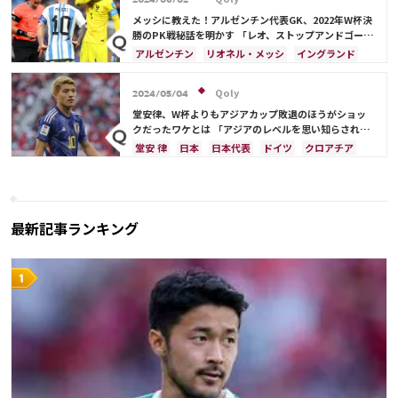
2024/06/02
メッシに教えた！アルゼンチン代表GK、2022年W杯決
勝のPK戦秘話を明かす 「レオ、ストップアンドゴー
だ」
アルゼンチン
リオネル・メッシ
イングランド
日本
フランス
日本代表
Qoly
2024/05/04
堂安律、W杯よりもアジアカップ敗退のほうがショッ
クだったワケとは 「アジアのレベルを思い知らされ
た」
堂安 律
日本
日本代表
ドイツ
クロアチア
最新記事ランキング