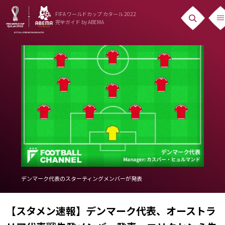
FIFA ワールドカップ カタール 2022
完全ガイド
by ABEMA
ニュース
News
出場国
Teams
日本代表
Team Japan
日程・結果
デンマーク代表のスターティングメンバーが発表
Schedule
【スタメン速報】デンマーク代表、オーストラ
ランキング