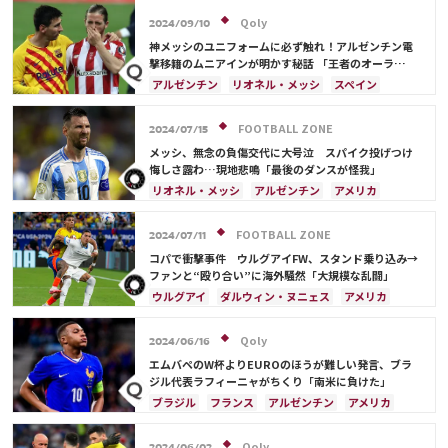
Qoly
2024/09/10
神メッシのユニフォームに必ず触れ！アルゼンチン電
撃移籍のムニアインが明かす秘話 「王者のオーラ
を…」
アルゼンチン
リオネル・メッシ
スペイン
FOOTBALL ZONE
2024/07/15
メッシ、無念の負傷交代に大号泣 スパイク投げつけ
悔しさ露わ…現地悲鳴「最後のダンスが怪我」
リオネル・メッシ
アルゼンチン
アメリカ
日本
スペイン
FOOTBALL ZONE
2024/07/11
コパで衝撃事件 ウルグアイFW、スタンド乗り込み→
ファンと“殴り合い”に海外騒然「大規模な乱闘」
ウルグアイ
ダルウィン・ヌニェス
アメリカ
イングランド
ブラジル
アルゼンチン
Qoly
2024/06/16
エムバペのW杯よりEUROのほうが難しい発言、ブラ
ジル代表ラフィーニャがちくり「南米に負けた」
ブラジル
フランス
アルゼンチン
アメリカ
Qoly