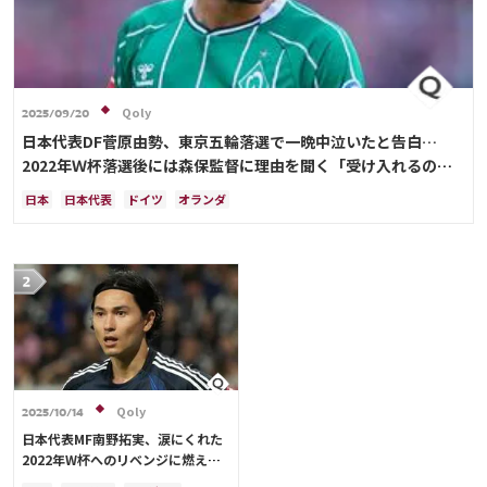
Qoly
2025/09/20
日本代表DF菅原由勢、東京五輪落選で一晩中泣いたと告白…
2022年Ｗ杯落選後には森保監督に理由を聞く「受け入れるのは
難しかった」
日本
日本代表
ドイツ
オランダ
Qoly
2025/10/14
日本代表MF南野拓実、涙にくれた
2022年W杯へのリベンジに燃える
「絶対にリベンジしたい」「サッカ