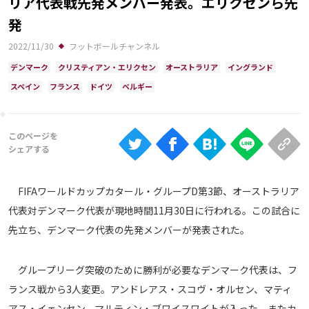
リア代表戦先発メンバー発表。エリクセンら先
Ranking
発
大会について
2022/11/30
フットボールチャンネル
About
デンマーク
クリスティアン・エリクセン
オーストラリア
イングランド
スペイン
フランス
ドイツ
ベルギー
視聴方法
iOS Apps
Android
FIFAワールドカップカタール・グループD第3節、オーストラリア
代表対デンマーク代表が現地時間11月30日に行われる。この試合に
Web
先立ち、デンマーク代表の先発メンバーが発表された。
ABEMAの視聴について
TV
グループリーグ突破のために勝利が必要なデンマーク代表は、フ
ランス戦から3人変更。アンドレアス・スコヴ・オルセン、マティ
アス・イェンセン、マルティン・ブワイスワイトが入った。またカ