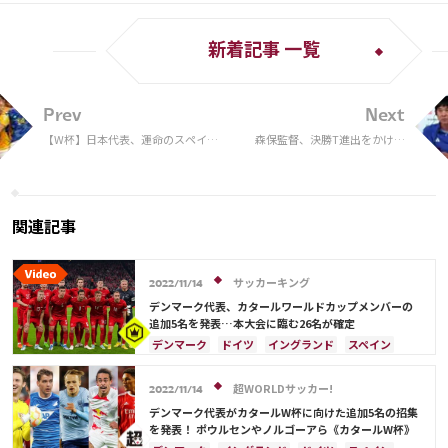
新着記事 一覧
Prev
Next
【W杯】日本代表、運命のスペイン
森保監督、決勝T進出をかけて
戦へ！5つのポジティブな要素
スペインと真剣勝負へ「この状
況を本当に幸せに思います」
関連記事
サッカーキング
2022/11/14
デンマーク代表、カタールワールドカップメンバーの
追加5名を発表…本大会に臨む26名が確定
デンマーク
ドイツ
イングランド
スペイン
フランス
ポルトガル
クリスティアン・エリクセン
ベルギー
超WORLDサッカー!
2022/11/14
オーストラリア
デンマーク代表がカタールW杯に向けた追加5名の招集
を発表！ ポウルセンやノルゴーアら《カタールW杯》