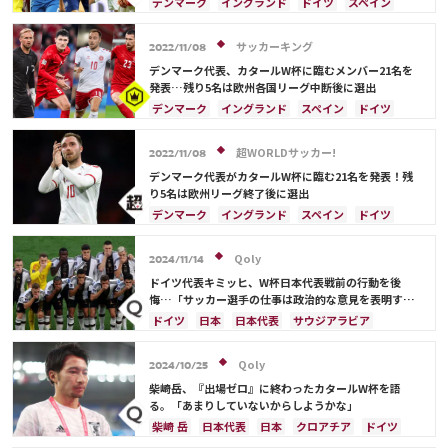
デンマーク
イングランド
ドイツ
スペイン
フランス
オーストラリア
ベルギー
ポルトガル
クリスティアン・エリクセン
サッカーキング
2022/11/08
デンマーク代表、カタールW杯に臨むメンバー21名を
発表…残り5名は欧州各国リーグ中断後に選出
デンマーク
イングランド
スペイン
ドイツ
フランス
クリスティアン・エリクセン
ベルギー
オーストラリア
超WORLDサッカー!
2022/11/08
デンマーク代表がカタールW杯に臨む21名を発表！残
り5名は欧州リーグ終了後に選出
デンマーク
イングランド
スペイン
ドイツ
フランス
オーストラリア
クリスティアン・エリクセン
ベルギー
Qoly
2024/11/14
ドイツ代表キミッヒ、W杯日本代表戦前の行動を後
悔…「サッカー選手の仕事は政治的な意見を表明する
ことではない」
ドイツ
日本
日本代表
サウジアラビア
Qoly
2024/10/25
柴崎岳、『出場ゼロ』に終わったカタールW杯を語
る。「あまりしていないからしようかな」
柴崎 岳
日本代表
日本
クロアチア
ドイツ
スペイン