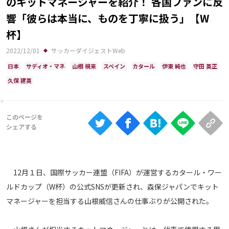
のキットマネージャーを紹介！ 各国ファンに反
Ranking
響「彼らは本当に、ものを丁寧に扱う」【W
大会について
杯】
About
2022/12/01
サッカーダイジェストWeb
日本
サディオ・マネ
山根 視来
スペイン
カタール
伊東 純也
守田 英正
久保 建英
視聴方法
iOS Apps
Android
Web
12月１日、国際サッカー連盟（FIFA）が運営するカタール・ワー
ABEMAの視聴について
ルドカップ（W杯）の公式SNSが更新され、森保ジャパンでキット
TV
マネージャーを担当する山根威信さんの仕事ぶりが公開された。