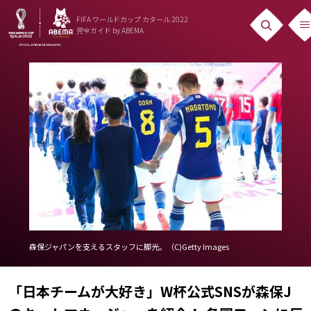
FIFA ワールドカップ カタール 2022
完全ガイド
by ABEMA
ニュース
News
出場国
Teams
日本代表
Team Japan
日程・結果
森保ジャパンを支えるスタッフに脚光。（C)Getty Images
Schedule
「日本チームが大好き」W杯公式SNSが森保J
ランキング