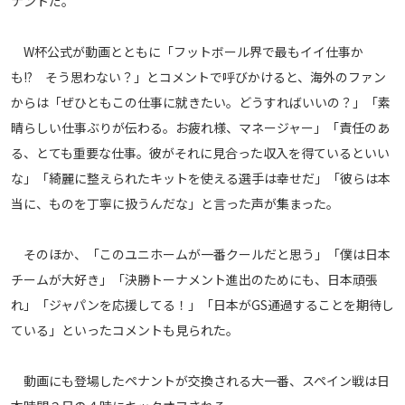
ナントだ。
運営会社
W杯公式が動画とともに「フットボール界で最もイイ仕事か
ご利用にあたって
も!? そう思わない？」とコメントで呼びかけると、海外のファン
プライバシーポリシー
からは「ぜひともこの仕事に就きたい。どうすればいいの？」「素
お問い合わせ
晴らしい仕事ぶりが伝わる。お疲れ様、マネージャー」「責任のあ
る、とても重要な仕事。彼がそれに見合った収入を得ているといい
Share
な」「綺麗に整えられたキットを使える選手は幸せだ」「彼らは本
当に、ものを丁寧に扱うんだな」と言った声が集まった。
© AbemaTV. Inc. All Rights Reserved.
そのほか、「このユニホームが一番クールだと思う」「僕は日本
チームが大好き」「決勝トーナメント進出のためにも、日本頑張
れ」「ジャパンを応援してる！」「日本がGS通過することを期待し
ている」といったコメントも見られた。
動画にも登場したペナントが交換される大一番、スペイン戦は日