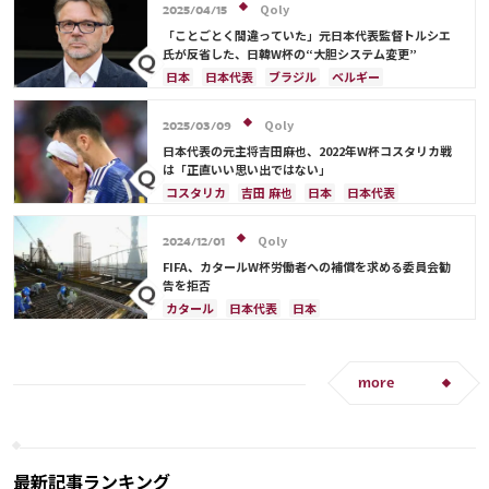
Qoly
2025/04/15
「ことごとく間違っていた」元日本代表監督トルシエ
氏が反省した、日韓W杯の“大胆システム変更”
日本
日本代表
ブラジル
ベルギー
Qoly
2025/03/09
日本代表の元主将吉田麻也、2022年W杯コスタリカ戦
は「正直いい思い出ではない」
コスタリカ
吉田 麻也
日本
日本代表
メキシコ
アメリカ
山根 視来
スペイン
Qoly
2024/12/01
FIFA、カタールW杯労働者への補償を求める委員会勧
告を拒否
カタール
日本代表
日本
more
最新記事ランキング