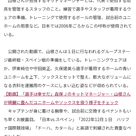
山根さんが担当するキットマネージャーとは、代表で使用する用
メディアアライアンス
具を管理するスタッフのこと。練習で選手やスタッフが着用するウ
ェアの準備、トレーニングで使用するボールの管理、試合前のユニ
ホームの用意など。日本では2006年ごろからこの呼称が使用されて
いる。
公開された動画で、山根さんは１日に行なわれるグループステー
ジ最終戦・スペイン戦の準備をしている。トレーニングウェアほ
か、伊東純也や守田英正、久保建英ら選手が着用するホームの青い
ユニホームを上下、ソックスとセットで整え、膨大なボリュームに
なる衣料を運搬用のケースにしまい込む姿などが収められている。
【動画】「選手は幸せだ」森保Ｊのキットマネージャー・山根さん
が綺麗に畳んだユニホームやソックスを扱う様子をチェック
キャプテンが身に着ける腕章や、試合前に交換するペナントもい
ち早くお披露目。「日本vs.スペイン」「2022年12月１日 ハリフ
ァ国際競技場」「ドーハ、カタール」と英語で刺繍された貴重なペ