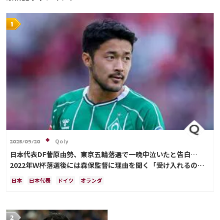
Qoly
2025/09/20
日本代表DF菅原由勢、東京五輪落選で一晩中泣いたと告白…
2022年Ｗ杯落選後には森保監督に理由を聞く「受け入れるのは
難しかった」
日本
日本代表
ドイツ
オランダ