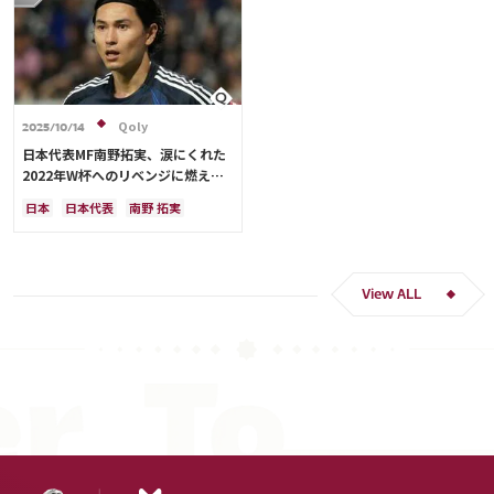
Qoly
2025/10/14
日本代表MF南野拓実、涙にくれた
2022年W杯へのリベンジに燃える
「絶対にリベンジしたい」「サッカ
日本
日本代表
南野 拓実
ー人生をかけた戦い」
クロアチア
長友 佑都
ドイツ
スペイン
川島 永嗣
谷 晃生
吉田 麻也
谷口 彰悟
伊東 純也
View ALL