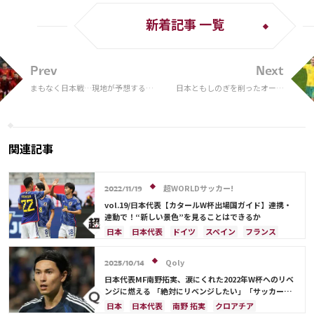
新着記事 一覧
Prev
Next
まもなく日本戦…現地が予想するス
日本ともしのぎを削ったオース
ペインのスタメンは？ “欠場報
トラリア代表MF、16年ぶりの
道”のブスケツも先発入りか
決勝T進出に感極まる「プレッ
シャーは計り知れないものだっ
ただろう」
関連記事
超WORLDサッカー!
2022/11/19
vol.19/日本代表【カタールW杯出場国ガイド】連携・
連動で！“新しい景色”を見ることはできるか
日本
日本代表
ドイツ
スペイン
フランス
鎌田 大地
ベルギー
イングランド
吉田 麻也
カタール
ポルトガル
カナダ
川島 永嗣
Qoly
2025/10/14
コスタリカ
権田 修一
シュミット・ダニエル
日本代表MF南野拓実、涙にくれた2022年W杯へのリベ
谷 晃生
長友 佑都
谷口 彰悟
山根 視来
ンジに燃える 「絶対にリベンジしたい」「サッカー人
生をかけた戦い」
中山 雄太
柴崎 岳
伊東 純也
浅野 拓磨
日本
日本代表
南野 拓実
クロアチア