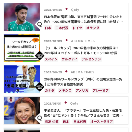
南野 拓実
守田 英正
三笘 薫
上田 綺世
長友 佑都
ドイツ
スペイン
川島 永嗣
田中 碧
久保 建英
サディオ・マネ
酒井 宏樹
谷 晃生
吉田 麻也
谷口 彰悟
伊東 純也
Qoly
2025/09/20
板倉 滉
堂安 律
前田 大然
冨安 健洋
遠藤 航
日本代表DF菅原由勢、東京五輪落選で一晩中泣いたと
相馬 勇紀
伊藤 洋輝
町野 修斗
告白…2022年Ｗ杯落選後には森保監督に理由を聞く
「受け入れるのは難しかった」
日本
日本代表
ドイツ
オランダ
ABEMA TIMES
2025/07/03
【ワールドカップ】2026年北中米の次の開催国は？
2030年はスペイン・ポルトガル・モロッコの3か国共
催！ ウルグアイ・アルゼンチン・パラグアイでも限定
スペイン
ウルグアイ
アルゼンチン
開催
ポルトガル
モロッコ
ブラジル
ドイツ
サウジアラビア
メキシコ
アメリカ
フランス
ABEMA TIMES
2025/06/25
イングランド
日本
カナダ
韓国
セルビア
2026年FIFAワールドカップ（W杯）の出場決定国一覧
スイス
オーストラリア
カタール
ウェールズ
｜出場枠や大会概要も解説
カナダ
メキシコ
アメリカ
プレーオフ
イラン
韓国
日本
ブラジル
アルゼンチン
エクアドル
オーストラリア
日本代表
Qoly
2025/05/31
平愛梨さん、『ブラボー』で一世風靡した夫・長友佑
都の”目“にドン引き！？千鳥ノブさんも笑う「ご夫人
から見ても…」
長友 佑都
日本
日本代表
オーストラリア
サディオ・マネ