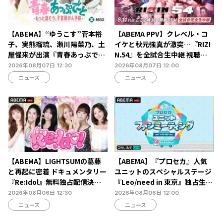
【ABEMA】“ゆうこす”菅本裕
【ABEMA PPV】クレベル・コ
子、実熊瑠琉、瀬川陽菜乃、土
イケと秋元強真が激突…『RIZI
屋惺来が出演『青春あっぷで～
N.54』を全試合生中継 視聴チ
と -もっと話そう、子宮頸がん
ケット販売中
2026年08月07日 12:30
2026年08月07日 12:00
予防-』放送決定…恋愛・人間
ニュース
ニュース
関係からカラダの悩みまで本音
トーク
【ABEMA】LIGHTSUMの葛藤
【ABEMA】『プロセカ』人気
と再起に密着 ドキュメンタリー
ユニットのスペシャルステージ
『Re:Idol』無料独占配信決
『Leo/need in 東京』独占生放
定…デビュー6年目の壁と2年間
送決定…ショートライブや生ア
2026年08月06日 12:30
2026年08月06日 12:00
の空白期に迫る
フレコも
ニュース
ニュース