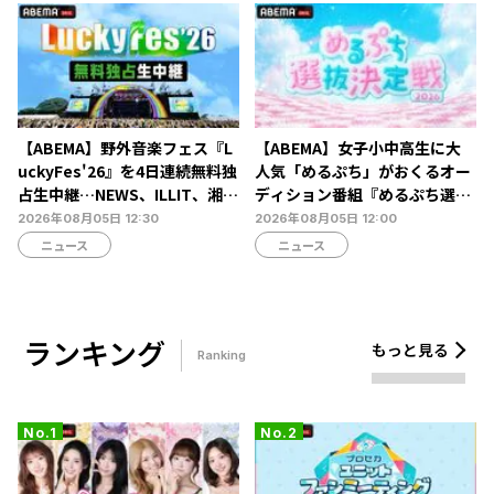
【ABEMA】野外音楽フェス『L
【ABEMA】女子小中高生に大
uckyFes'26』を4日連続無料独
人気「めるぷち」がおくるオー
占生中継…NEWS、ILLIT、湘南
ディション番組『めるぷち選抜
乃風ら60組以上が集結
決定戦2026』の生配信が決定
2026年08月05日 12:30
2026年08月05日 12:00
ニュース
ニュース
ランキング
もっと見る
Ranking