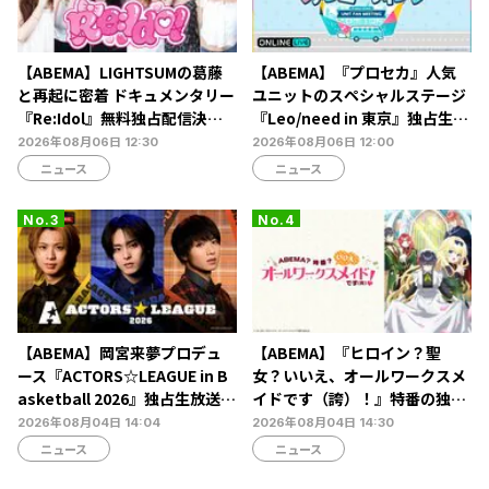
【ABEMA】LIGHTSUMの葛藤
【ABEMA】『プロセカ』人気
と再起に密着 ドキュメンタリー
ユニットのスペシャルステージ
『Re:Idol』無料独占配信決
『Leo/need in 東京』独占生放
定…デビュー6年目の壁と2年間
送決定…ショートライブや生ア
2026年08月06日 12:30
2026年08月06日 12:00
の空白期に迫る
フレコも
ニュース
ニュース
【ABEMA】岡宮来夢プロデュ
【ABEMA】『ヒロイン？聖
ース『ACTORS☆LEAGUE in B
女？いいえ、オールワークスメ
asketball 2026』独占生放送決
イドです（誇）！』特番の独占
定…北村諒、糸川耀士郎、長妻
無料生放送決定…宮本侑芽、大
2026年08月04日 14:04
2026年08月04日 14:30
怜央らが出演
久保瑠美、小野友樹らが出演
ニュース
ニュース