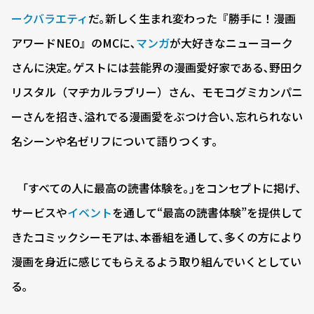
ーク
バラエティ
だ｡新しく生まれ変わった『勝手に！漫画
アワードNEO』のMCに､
マンガ
が大好きなニューヨーク
さんに決定｡ゲストには芸能界の漫画愛好家である､野田ク
リスタル（マヂカルラブリー）さん、モモコグミカンパニ
ーさんを招き､溢れでる漫画愛をぶつけ合い､忘れられない
名シーンや名ゼリフについて語りつくす｡
｢すべての人に最高の読書体験を｡｣をコンセプトに掲げ､
サービスや
イベント
を通して“最高の読書体験”を提供して
きたコミックシーモアは､本番組を通して､多くの方により
漫画を身近に感じてもらえるよう取り組んでいくとしてい
る｡