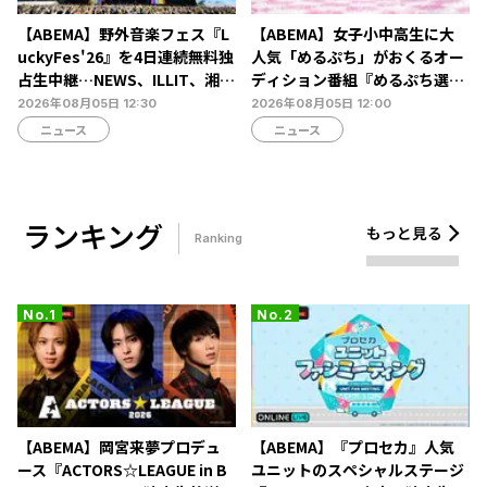
【ABEMA】野外音楽フェス『L
【ABEMA】女子小中高生に大
uckyFes'26』を4日連続無料独
人気「めるぷち」がおくるオー
占生中継…NEWS、ILLIT、湘南
ディション番組『めるぷち選抜
乃風ら60組以上が集結
決定戦2026』の生配信が決定
2026年08月05日 12:30
2026年08月05日 12:00
ニュース
ニュース
ランキング
もっと見る
Ranking
【ABEMA】岡宮来夢プロデュ
【ABEMA】『プロセカ』人気
ース『ACTORS☆LEAGUE in B
ユニットのスペシャルステージ