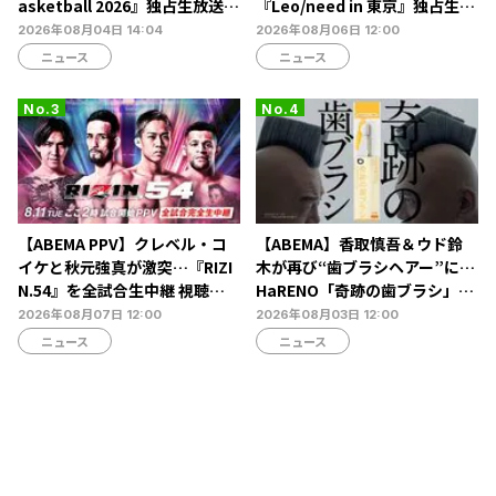
asketball 2026』独占生放送決
『Leo/need in 東京』独占生放
定…北村諒、糸川耀士郎、長妻
送決定…ショートライブや生ア
2026年08月04日 14:04
2026年08月06日 12:00
怜央らが出演
フレコも
ニュース
ニュース
【ABEMA PPV】クレベル・コ
【ABEMA】香取慎吾＆ウド鈴
イケと秋元強真が激突…『RIZI
木が再び“歯ブラシヘアー”に…
N.54』を全試合生中継 視聴チ
HaRENO「奇跡の歯ブラシ」新
ケット販売中
TVCMの放映開始
2026年08月07日 12:00
2026年08月03日 12:00
ニュース
ニュース