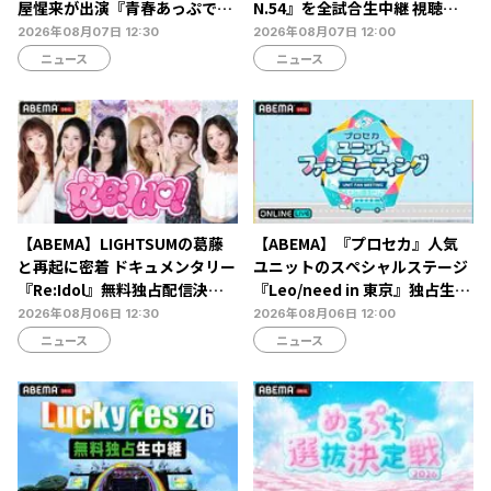
屋惺来が出演『青春あっぷで～
N.54』を全試合生中継 視聴チ
と -もっと話そう、子宮頸がん
ケット販売中
2026年08月07日 12:30
2026年08月07日 12:00
予防-』放送決定…恋愛・人間
ニュース
ニュース
関係からカラダの悩みまで本音
トーク
【ABEMA】LIGHTSUMの葛藤
【ABEMA】『プロセカ』人気
と再起に密着 ドキュメンタリー
ユニットのスペシャルステージ
『Re:Idol』無料独占配信決
『Leo/need in 東京』独占生放
定…デビュー6年目の壁と2年間
送決定…ショートライブや生ア
2026年08月06日 12:30
2026年08月06日 12:00
の空白期に迫る
フレコも
ニュース
ニュース