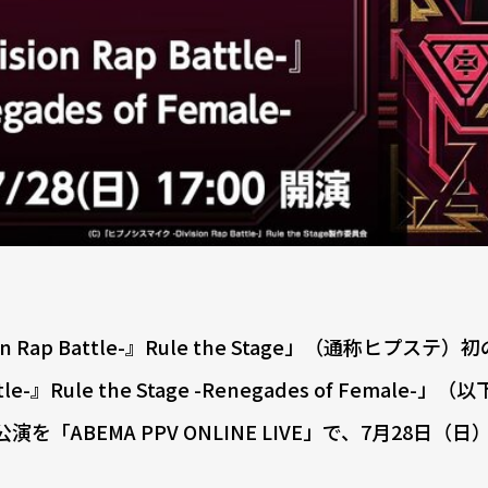
Rap Battle-』Rule the Stage」（通称ヒプステ）
-』Rule the Stage -Renegades of Female-」
楽公演を「ABEMA PPV ONLINE LIVE」で、7月28日（日