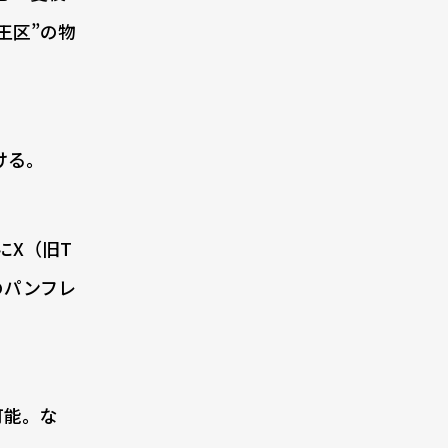
王区”の物
ける。
にX（旧T
演のパンフレ
可能。な