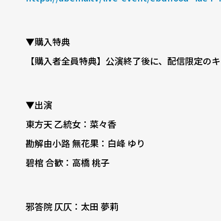
▼購入特典
【購入者全員特典】公演終了後に、配信限定のキ
▼出演
東方天 乙統女：菜々香
勘解由小路 無花果：白峰 ゆり
碧棺 合歓：高橋 桃子
邪答院 仄仄：太田 夢莉