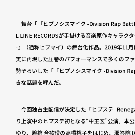
舞台「『ヒプノシスマイク -Division Rap Bat
L LINE RECORDSが手掛ける音楽原作キャラクター
-』（通称ヒプマイ）の舞台化作品。2019年1
実に再現した圧巻のパフォーマンスで多くのファ
勢ぞろいした「『ヒプノシスマイク -Division Rap Ba
きな話題を呼んだ。
今回独占生配信が決定した「ヒプステ -Renegade
り上演中のヒプステ初となる“中王区”公演。本公
ゆり、碧棺 合歓役の高橋桃子をはじめ、邪答院 