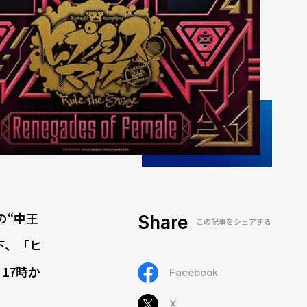
初の“中王
Share
この記事をシェアする
（以下、「ヒ
）17時か
Facebook
X