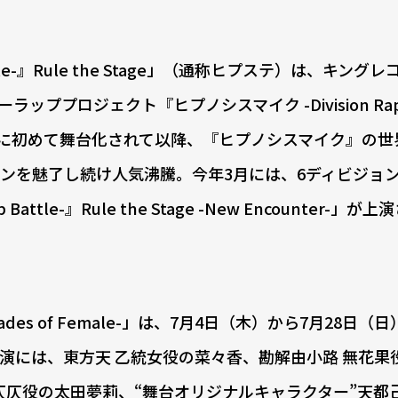
tle-』Rule the Stage」（通称ヒプステ）は、キングレコ
ラッププロジェクト『ヒプノシスマイク -Division Rap B
1月に初めて舞台化されて以降、『ヒプノシスマイク』の世
ンを魅了し続け人気沸騰。今年3月には、6ディビジョン
ttle-』Rule the Stage -New Encounter-」が
s of Female-」は、7月4日（木）から7月28日（
演には、東方天 乙統女役の菜々香、勘解由小路 無花果
仄仄役の太田夢莉、“舞台オリジナルキャラクター”天都己