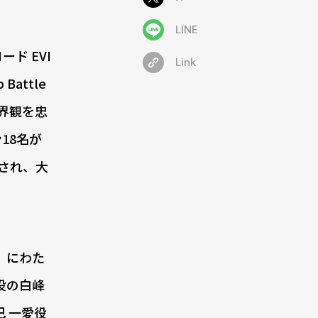
LINE
ード EVI
Link
attle
界観を忠
18名が
上演され、大
日）にわた
役の白峰
 一愛役