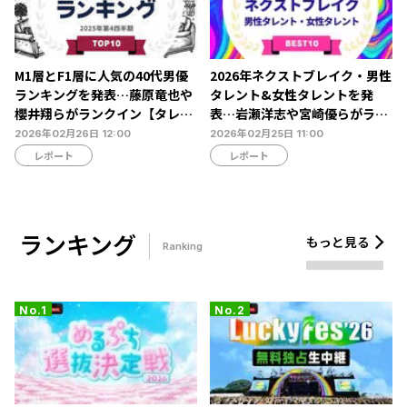
M1層とF1層に人気の40代男優
2026年ネクストブレイク・男性
ランキングを発表…藤原竜也や
タレント&女性タレントを発
櫻井翔らがランクイン【タレン
表…岩瀬洋志や宮崎優らがラン
トパワーランキング】
クイン【タレントパワーランキ
2026年02月26日 12:00
2026年02月25日 11:00
ング】
レポート
レポート
ランキング
もっと見る
Ranking