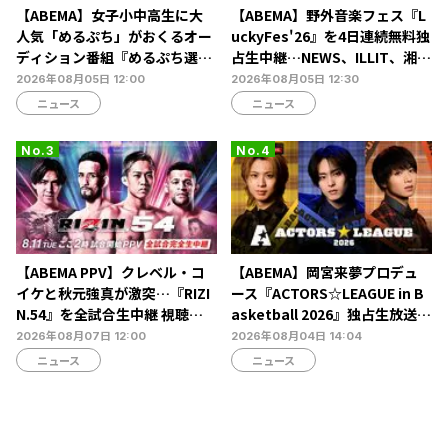
【ABEMA】女子小中高生に大
【ABEMA】野外音楽フェス『L
人気「めるぷち」がおくるオー
uckyFes'26』を4日連続無料独
ディション番組『めるぷち選抜
占生中継…NEWS、ILLIT、湘南
決定戦2026』の生配信が決定
乃風ら60組以上が集結
2026年08月05日 12:00
2026年08月05日 12:30
ニュース
ニュース
【ABEMA PPV】クレベル・コ
【ABEMA】岡宮来夢プロデュ
イケと秋元強真が激突…『RIZI
ース『ACTORS☆LEAGUE in B
N.54』を全試合生中継 視聴チ
asketball 2026』独占生放送決
ケット販売中
定…北村諒、糸川耀士郎、長妻
2026年08月07日 12:00
2026年08月04日 14:04
怜央らが出演
ニュース
ニュース