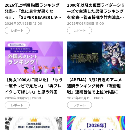
2026年上半期 映画ランキング
2000年以降の仮面ライダーシリ
発表…『急に具合が悪くな
ーズで主演した男優ランキング
る』、『SUPER BEAVER LIVE
を発表…菅田将暉や竹内涼真ら
& DOCUMENTARY -現在地-』
がランクイン【タレントパワー
2026年07月28日 12:00
2026年06月30日 11:00
が第1位を獲得【Filmarks調
ランキング】
レポート
レポート
べ】
【男女1000人に聞いた】「もう
【ABEMA】3月2日週のアニメ
一度テレビで見たい」「再ブレ
週間ランキング発表 『呪術廻
イクしてほしい」と思う外国人
戦』連続首位で上位3作品に変
タレントランキング…ボビー・
動なし
2026年03月12日 12:00
2026年03月11日 13:00
オロゴンやビビアン・スーらが
レポート
レポート
ランクイン【NEXER調査】