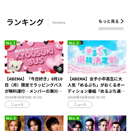
ランキング
もっと見る
Ranking
【ABEMA】『今日好き』8月10
【ABEMA】女子小中高生に大
日（月）限定でラッピングバス
人気「めるぷち」がおくるオー
が無料運行…メンバーの瀬川陽
ディション番組『めるぷち選抜
菜乃＆米澤りあが乗車
決定戦2026』の生配信が決定
2026年08月10日 10:02
2026年08月05日 12:00
ニュース
ニュース