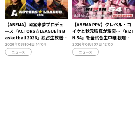
【ABEMA】岡宮来夢プロデュ
【ABEMA PPV】クレベル・コ
ース『ACTORS☆LEAGUE in B
イケと秋元強真が激突…『RIZI
asketball 2026』独占生放送決
N.54』を全試合生中継 視聴チ
定…北村諒、糸川耀士郎、長妻
ケット販売中
2026年08月04日 14:04
2026年08月07日 12:00
怜央らが出演
ニュース
ニュース