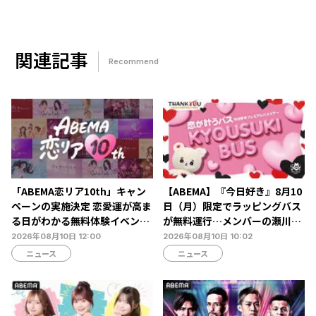
関連記事
Recommend
「ABEMA恋リア10th」キャン
【ABEMA】『今日好き』8月10
ペーンの実施決定 恋愛運が高ま
日（月）限定でラッピングバス
る日がわかる無料体験イベント
が無料運行…メンバーの瀬川陽
や人気シリーズの無料放送も
菜乃＆米澤りあが乗車
2026年08月10日 12:00
2026年08月10日 10:02
ニュース
ニュース