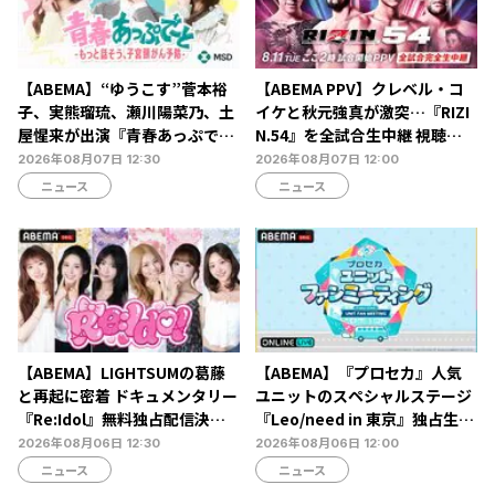
【ABEMA】“ゆうこす”菅本裕
【ABEMA PPV】クレベル・コ
子、実熊瑠琉、瀬川陽菜乃、土
イケと秋元強真が激突…『RIZI
屋惺来が出演『青春あっぷで～
N.54』を全試合生中継 視聴チ
と -もっと話そう、子宮頸がん
ケット販売中
2026年08月07日 12:30
2026年08月07日 12:00
予防-』放送決定…恋愛・人間
ニュース
ニュース
関係からカラダの悩みまで本音
トーク
【ABEMA】LIGHTSUMの葛藤
【ABEMA】『プロセカ』人気
と再起に密着 ドキュメンタリー
ユニットのスペシャルステージ
『Re:Idol』無料独占配信決
『Leo/need in 東京』独占生放
定…デビュー6年目の壁と2年間
送決定…ショートライブや生ア
2026年08月06日 12:30
2026年08月06日 12:00
の空白期に迫る
フレコも
ニュース
ニュース