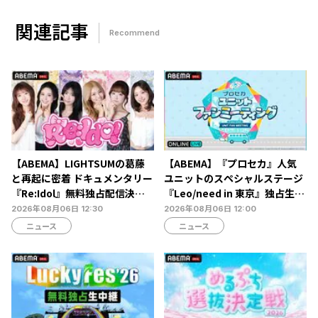
関連記事
Recommend
【ABEMA】LIGHTSUMの葛藤
【ABEMA】『プロセカ』人気
と再起に密着 ドキュメンタリー
ユニットのスペシャルステージ
『Re:Idol』無料独占配信決
『Leo/need in 東京』独占生放
定…デビュー6年目の壁と2年間
送決定…ショートライブや生ア
2026年08月06日 12:30
2026年08月06日 12:00
の空白期に迫る
フレコも
ニュース
ニュース