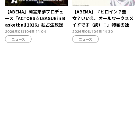
【ABEMA】岡宮来夢プロデュ
【ABEMA】『ヒロイン？聖
ース『ACTORS☆LEAGUE in B
女？いいえ、オールワークスメ
asketball 2026』独占生放送決
イドです（誇）！』特番の独占
定…北村諒、糸川耀士郎、長妻
無料生放送決定…宮本侑芽、大
2026年08月04日 14:04
2026年08月04日 14:30
怜央らが出演
久保瑠美、小野友樹らが出演
ニュース
ニュース