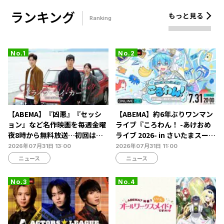
ランキング
もっと見る
Ranking
【ABEMA】『凶悪』『セッシ
【ABEMA】約6年ぶりワンマン
ョン』など名作映画を毎週金曜
ライブ『ころわん！ -あけおめ
夜8時から無料放送…初回はカ
ライブ 2026- in さいたまスーパ
ンヌ4冠『ドライブ・マイ・カ
ーアリーナ』最終公演を独占配
2026年07月31日 13:00
2026年07月31日 11:00
ー』を放送
信
ニュース
ニュース