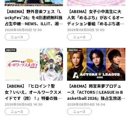
【ABEMA】野外音楽フェス『L
【ABEMA】女子小中高生に大
uckyFes'26』を4日連続無料独
人気「めるぷち」がおくるオー
占生中継…NEWS、ILLIT、湘南
ディション番組『めるぷち選抜
乃風ら60組以上が集結
決定戦2026』の生配信が決定
2026年08月05日 12:30
2026年08月05日 12:00
ニュース
ニュース
【ABEMA】『ヒロイン？聖
【ABEMA】岡宮来夢プロデュ
女？いいえ、オールワークスメ
ース『ACTORS☆LEAGUE in B
イドです（誇）！』特番の独占
asketball 2026』独占生放送決
無料生放送決定…宮本侑芽、大
定…北村諒、糸川耀士郎、長妻
2026年08月04日 14:30
2026年08月04日 14:04
久保瑠美、小野友樹らが出演
怜央らが出演
ニュース
ニュース