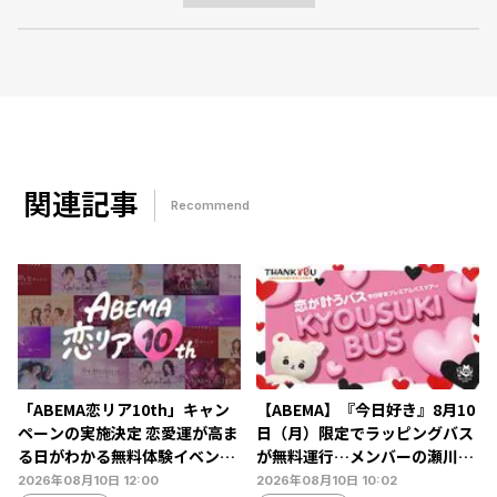
関連記事
Recommend
「ABEMA恋リア10th」キャン
【ABEMA】『今日好き』8月10
ペーンの実施決定 恋愛運が高ま
日（月）限定でラッピングバス
る日がわかる無料体験イベント
が無料運行…メンバーの瀬川陽
や人気シリーズの無料放送も
菜乃＆米澤りあが乗車
2026年08月10日 12:00
2026年08月10日 10:02