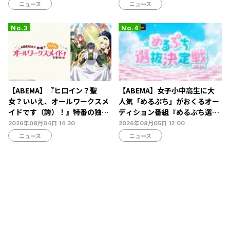
フレコも
怜央らが出演
ニュース
ニュース
【ABEMA】『ヒロイン？聖
【ABEMA】女子小中高生に大
女？いいえ、オールワークスメ
人気「めるぷち」がおくるオー
イドです（誇）！』特番の独占
ディション番組『めるぷち選抜
無料生放送決定…宮本侑芽、大
決定戦2026』の生配信が決定
2026年08月04日 14:30
2026年08月05日 12:00
久保瑠美、小野友樹らが出演
ニュース
ニュース