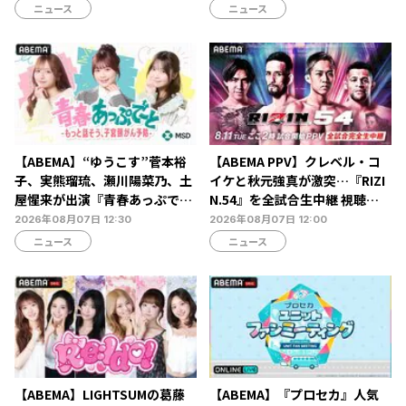
ニュース
ニュース
【ABEMA】“ゆうこす”菅本裕
【ABEMA PPV】クレベル・コ
子、実熊瑠琉、瀬川陽菜乃、土
イケと秋元強真が激突…『RIZI
屋惺来が出演『青春あっぷで～
N.54』を全試合生中継 視聴チ
と -もっと話そう、子宮頸がん
ケット販売中
2026年08月07日 12:30
2026年08月07日 12:00
予防-』放送決定…恋愛・人間
ニュース
ニュース
関係からカラダの悩みまで本音
トーク
【ABEMA】LIGHTSUMの葛藤
【ABEMA】『プロセカ』人気