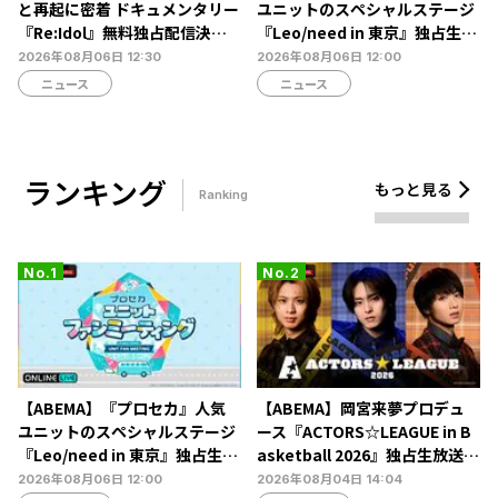
と再起に密着 ドキュメンタリー
ユニットのスペシャルステージ
『Re:Idol』無料独占配信決
『Leo/need in 東京』独占生放
定…デビュー6年目の壁と2年間
送決定…ショートライブや生ア
2026年08月06日 12:30
2026年08月06日 12:00
の空白期に迫る
フレコも
ニュース
ニュース
ランキング
もっと見る
Ranking
【ABEMA】『プロセカ』人気
【ABEMA】岡宮来夢プロデュ
ユニットのスペシャルステージ
ース『ACTORS☆LEAGUE in B
『Leo/need in 東京』独占生放
asketball 2026』独占生放送決
送決定…ショートライブや生ア
定…北村諒、糸川耀士郎、長妻
2026年08月06日 12:00
2026年08月04日 14:04