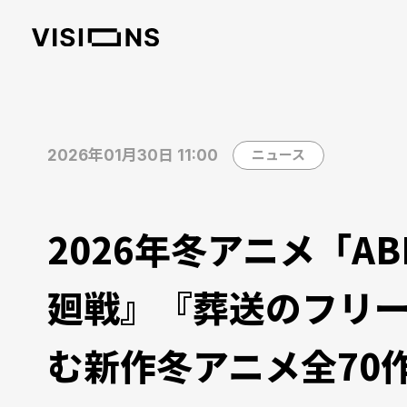
2026年01月30日 11:00
ニュース
2026年冬アニメ「
廻戦』『葬送のフリー
む新作冬アニメ全70