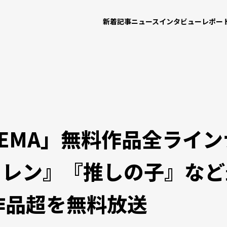
新着記事
ニュース
インタビュー
レポー
ABEMA」無料作品全ライ
レン』『推しの子』など
作品超を無料放送