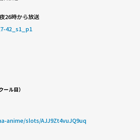
夜26時から放送
17-42_s1_p1
続2クール目）
ma-anime/slots/AJJ9Zt4vuJQ9uq