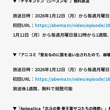
▼『チャギントン（シーズン4）』無料放送
放送日時：2026年1月12日（月）から毎週月曜日
初回URL：
https://abema.tv/video/episode/1
1月12日（月）から毎週月曜日昼12時から1週間
▼『アニコミ「聖女なのに国を追い出されたので、崩壊
放送日時：2026年1月12日（月）から毎週月曜日
初回URL：
https://abema.tv/video/episode/1
放送後1週間、無料で視聴可能
▼『Animatica「北斗の拳 拳王軍ザコたちの挽歌」