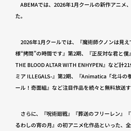
ABEMAでは、2026年1月クールの新作アニ
た。
2026年1月クールでは、『魔術師クノンは見
様“拷問”の時間です』第2期、『正反対な君と僕』『DARK 
THE BLOOD ALTAR WITH ENHYPE
ミア ILLEGALS-』第2期、『Animatic
ール！奇面組』など注目作品を続々と無料放送す
さらに、『呪術廻戦』『葬送のフリーレン』『
るわしの宵の月』の初アニメ化作品といった、全