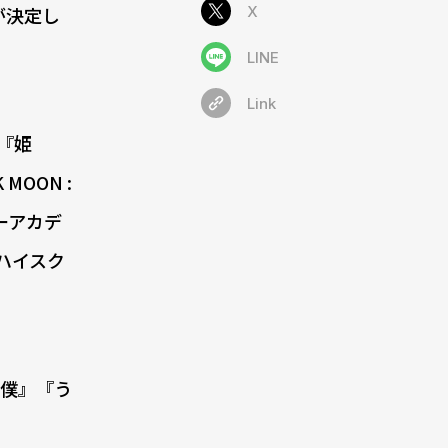
X
が決定し
LINE
Link
『姫
MOON :
ローアカデ
『ハイスク
僕』『う