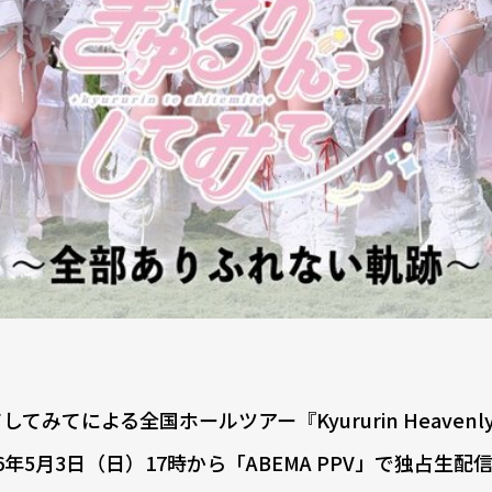
てによる全国ホールツアー『Kyururin Heavenl
5月3日（日）17時から「ABEMA PPV」で独占生配