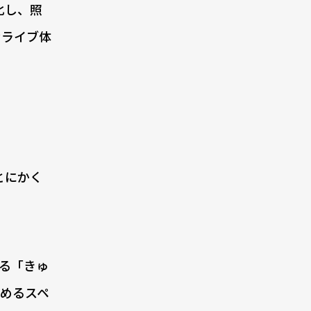
化し、照
なライブ体
とにかく
る「きゅ
めるスペ