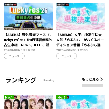
【ABEMA】野外音楽フェス『L
【ABEMA】女子小中高生に大
uckyFes'26』を4日連続無料独
人気「めるぷち」がおくるオー
占生中継…NEWS、ILLIT、湘南
ディション番組『めるぷち選抜
乃風ら60組以上が集結
決定戦2026』の生配信が決定
2026年08月05日 12:30
2026年08月05日 12:00
ニュース
ニュース
ランキング
もっと見る
Ranking