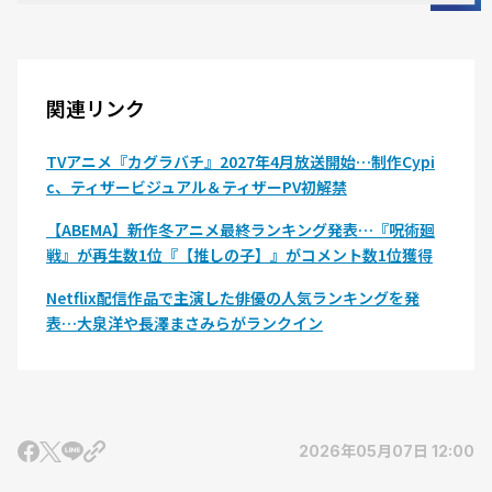
関連リンク
TVアニメ『カグラバチ』2027年4月放送開始…制作Cypi
c、ティザービジュアル＆ティザーPV初解禁
【ABEMA】新作冬アニメ最終ランキング発表…『呪術廻
戦』が再生数1位『【推しの子】』がコメント数1位獲得
Netflix配信作品で主演した俳優の人気ランキングを発
表…大泉洋や長澤まさみらがランクイン
2026年05月07日 12:00