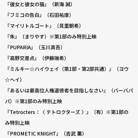
『彼女と彼女の猫』（新海 誠）
『フミコの告白』（石田祐康）
『マイリトルゴート』（見里朝希）
『朱』（まりやす）※第1部のみ特別上映
『PUPARIA』（玉川真吾）
『高野交差点』（伊藤瑞希）
『ミルキー☆ハイウェイ（第1部・第2部共通）』（ヨウ
☆ヘイ）
『あるいは最高位人権道徳者を目指しなさい』（バーバパ
パ）※第1部のみ特別上映
『Tetrocters：〈 テトロクターズ 〉』（有）※第1部の
み特別上映
『PROMETIC KNIGHT』（吉武 薫）