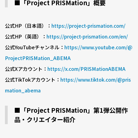
■「Project PRISMation」概要
公式HP（日本語）：
https://project-prismation.com/
公式HP（英語）：
https://project-prismation.com/en/
公式YouTubeチャンネル：
https://www.youtube.com/@
ProjectPRISMation_ABEMA
公式Xアカウント：
https://x.com/PRISMationABEMA
公式TikTokアカウント：
https://www.tiktok.com/@pris
mation_abema
■「Project PRISMation」第1弾公開作
品・クリエイター紹介