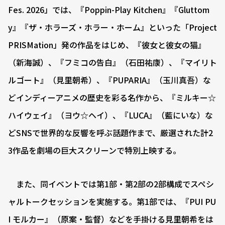
Fes. 2026」では、『Poppin-Play Kitchen』『Gluttom
y』『ザ・ホラーズ・ホラー・ホーム』といった「Project
PRISMation」発の作品をはじめ、『彼女と彼女の猫』
（新海誠）、『フミコの告白』（石田祐康）、『マイリト
ルゴート』（見里朝希）、『PUPARIA』（玉川真吾）な
どインディーアニメの歴史を彩る名作から、『ミルキー☆
ハイウェイ』（ヨウ☆ヘイ）、『LUCA』（藍にいな）な
どSNSで世界的な反響を呼ぶ話題作まで、厳選された計2
3作品を劇場の巨大スクリーンで特別上映する。
また、同イベントでは第1部・第2部の2部構成でスペシ
ャルトークセッションを実施する。第1部では、『PUI PU
I モルカー』（原案・監督）などを手掛ける見里朝希をは