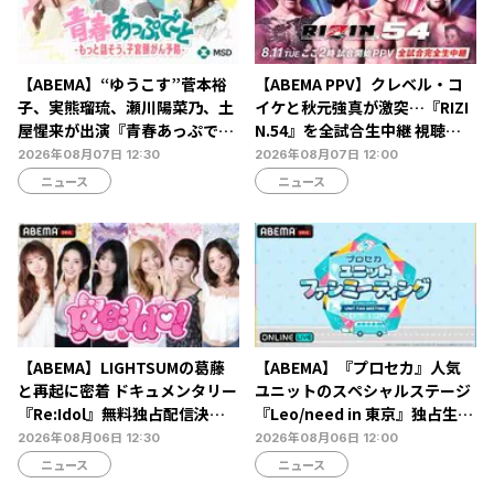
【ABEMA】“ゆうこす”菅本裕
【ABEMA PPV】クレベル・コ
子、実熊瑠琉、瀬川陽菜乃、土
イケと秋元強真が激突…『RIZI
屋惺来が出演『青春あっぷで～
N.54』を全試合生中継 視聴チ
と -もっと話そう、子宮頸がん
ケット販売中
2026年08月07日 12:30
2026年08月07日 12:00
予防-』放送決定…恋愛・人間
ニュース
ニュース
関係からカラダの悩みまで本音
トーク
【ABEMA】LIGHTSUMの葛藤
【ABEMA】『プロセカ』人気
と再起に密着 ドキュメンタリー
ユニットのスペシャルステージ
『Re:Idol』無料独占配信決
『Leo/need in 東京』独占生放
定…デビュー6年目の壁と2年間
送決定…ショートライブや生ア
2026年08月06日 12:30
2026年08月06日 12:00
の空白期に迫る
フレコも
ニュース
ニュース