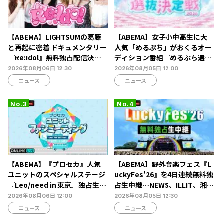
【ABEMA】LIGHTSUMの葛藤
【ABEMA】女子小中高生に大
と再起に密着 ドキュメンタリー
人気「めるぷち」がおくるオー
『Re:Idol』無料独占配信決
ディション番組『めるぷち選抜
定…デビュー6年目の壁と2年間
決定戦2026』の生配信が決定
2026年08月06日 12:30
2026年08月05日 12:00
の空白期に迫る
ニュース
ニュース
【ABEMA】『プロセカ』人気
【ABEMA】野外音楽フェス『L
ユニットのスペシャルステージ
uckyFes'26』を4日連続無料独
『Leo/need in 東京』独占生放
占生中継…NEWS、ILLIT、湘南
送決定…ショートライブや生ア
乃風ら60組以上が集結
2026年08月06日 12:00
2026年08月05日 12:30
フレコも
ニュース
ニュース