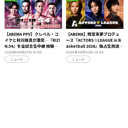
【ABEMA PPV】クレベル・コ
【ABEMA】岡宮来夢プロデュ
イケと秋元強真が激突…『RIZI
ース『ACTORS☆LEAGUE in B
N.54』を全試合生中継 視聴チ
asketball 2026』独占生放送決
ケット販売中
定…北村諒、糸川耀士郎、長妻
2026年08月07日 12:00
2026年08月04日 14:04
怜央らが出演
ニュース
ニュース