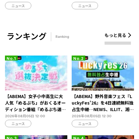
ニュース
ニュース
ランキング
もっと見る
Ranking
【ABEMA】女子小中高生に大
【ABEMA】野外音楽フェス『L
人気「めるぷち」がおくるオー
uckyFes'26』を4日連続無料独
ディション番組『めるぷち選抜
占生中継…NEWS、ILLIT、湘南
決定戦2026』の生配信が決定
乃風ら60組以上が集結
2026年08月05日 12:00
2026年08月05日 12:30
ニュース
ニュース