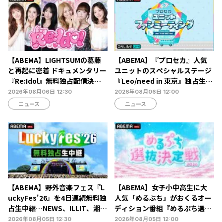
【ABEMA】LIGHTSUMの葛藤
【ABEMA】『プロセカ』人気
と再起に密着 ドキュメンタリー
ユニットのスペシャルステージ
『Re:Idol』無料独占配信決
『Leo/need in 東京』独占生放
定…デビュー6年目の壁と2年間
送決定…ショートライブや生ア
2026年08月06日 12:30
2026年08月06日 12:00
の空白期に迫る
フレコも
ニュース
ニュース
【ABEMA】野外音楽フェス『L
【ABEMA】女子小中高生に大
uckyFes'26』を4日連続無料独
人気「めるぷち」がおくるオー
占生中継…NEWS、ILLIT、湘南
ディション番組『めるぷち選抜
乃風ら60組以上が集結
決定戦2026』の生配信が決定
2026年08月05日 12:30
2026年08月05日 12:00