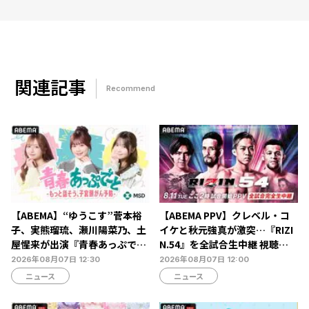
関連記事
Recommend
【ABEMA】“ゆうこす”菅本裕
【ABEMA PPV】クレベル・コ
子、実熊瑠琉、瀬川陽菜乃、土
イケと秋元強真が激突…『RIZI
屋惺来が出演『青春あっぷで～
N.54』を全試合生中継 視聴チ
と -もっと話そう、子宮頸がん
ケット販売中
2026年08月07日 12:30
2026年08月07日 12:00
予防-』放送決定…恋愛・人間
ニュース
ニュース
関係からカラダの悩みまで本音
トーク