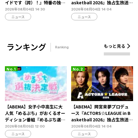
イドです（誇）！』特番の独占
asketball 2026』独占生放送決
無料生放送決定…宮本侑芽、大
定…北村諒、糸川耀士郎、長妻
2026年08月04日 14:30
2026年08月04日 14:04
久保瑠美、小野友樹らが出演
怜央らが出演
ニュース
ニュース
ランキング
もっと見る
Ranking
【ABEMA】女子小中高生に大
【ABEMA】岡宮来夢プロデュ
人気「めるぷち」がおくるオー
ース『ACTORS☆LEAGUE in B
ディション番組『めるぷち選抜
asketball 2026』独占生放送決
決定戦2026』の生配信が決定
定…北村諒、糸川耀士郎、長妻
2026年08月05日 12:00
2026年08月04日 14:04
怜央らが出演
ニュース
ニュース