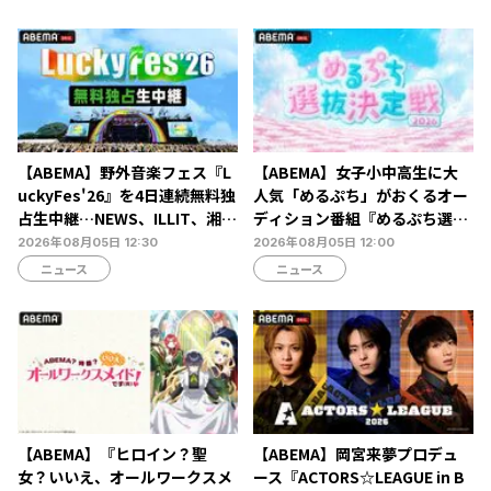
【ABEMA】野外音楽フェス『L
【ABEMA】女子小中高生に大
uckyFes'26』を4日連続無料独
人気「めるぷち」がおくるオー
占生中継…NEWS、ILLIT、湘南
ディション番組『めるぷち選抜
乃風ら60組以上が集結
決定戦2026』の生配信が決定
2026年08月05日 12:30
2026年08月05日 12:00
ニュース
ニュース
【ABEMA】『ヒロイン？聖
【ABEMA】岡宮来夢プロデュ
女？いいえ、オールワークスメ
ース『ACTORS☆LEAGUE in B