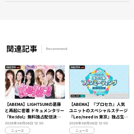
関連記事
Recommend
【ABEMA】LIGHTSUMの葛藤
【ABEMA】『プロセカ』人気
と再起に密着 ドキュメンタリー
ユニットのスペシャルステージ
『Re:Idol』無料独占配信決
『Leo/need in 東京』独占生放
定…デビュー6年目の壁と2年間
送決定…ショートライブや生ア
2026年08月06日 12:30
2026年08月06日 12:00
の空白期に迫る
フレコも
ニュース
ニュース