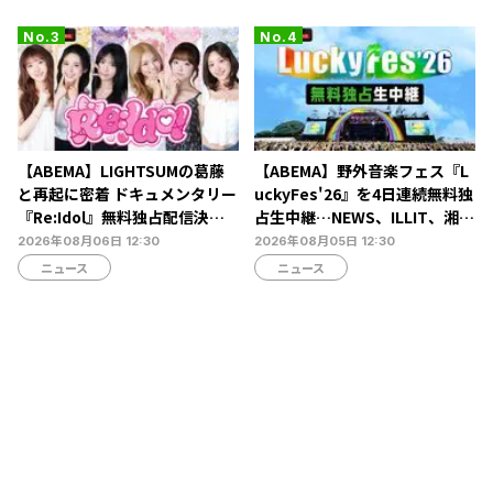
【ABEMA】LIGHTSUMの葛藤
【ABEMA】野外音楽フェス『L
と再起に密着 ドキュメンタリー
uckyFes'26』を4日連続無料独
『Re:Idol』無料独占配信決
占生中継…NEWS、ILLIT、湘南
定…デビュー6年目の壁と2年間
乃風ら60組以上が集結
2026年08月06日 12:30
2026年08月05日 12:30
の空白期に迫る
ニュース
ニュース