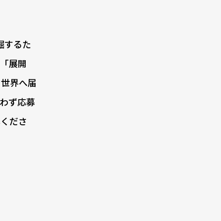
発掘するた
く「展開
を世界へ届
わず応募
募くださ