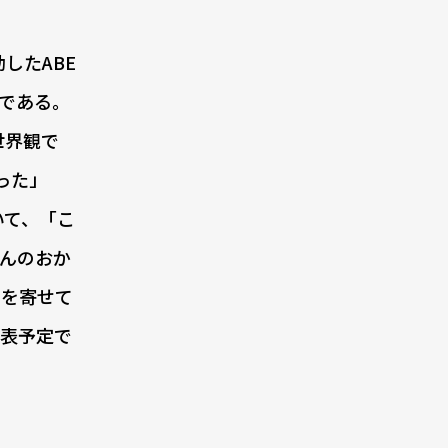
したABE
ムである。
世界観で
った」
いて、「こ
んのおか
トを寄せて
発表予定で