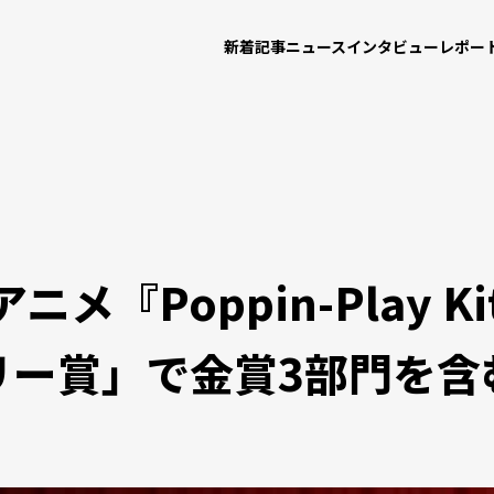
新着記事
ニュース
インタビュー
レポー
メ『Poppin-Play K
リー賞」で金賞3部門を含