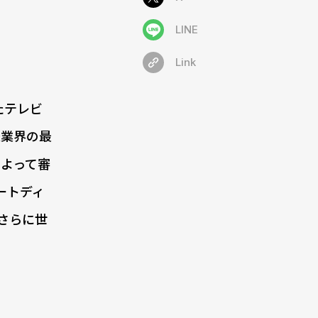
LINE
Link
たテレビ
送業界の最
よって審
アートディ
、さらに世