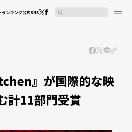
公式SNS
ト
ランキング
itchen』が国際的な映
む計11部門受賞