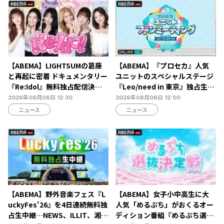
トーク
【ABEMA】LIGHTSUMの葛藤
【ABEMA】『プロセカ』人気
と再起に密着 ドキュメンタリー
ユニットのスペシャルステージ
『Re:Idol』無料独占配信決
『Leo/need in 東京』独占生放
定…デビュー6年目の壁と2年間
送決定…ショートライブや生ア
2026年08月06日 12:30
2026年08月06日 12:00
の空白期に迫る
フレコも
ニュース
ニュース
【ABEMA】野外音楽フェス『L
【ABEMA】女子小中高生に大
uckyFes'26』を4日連続無料独
人気「めるぷち」がおくるオー
占生中継…NEWS、ILLIT、湘南
ディション番組『めるぷち選抜