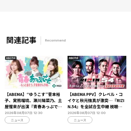
関連記事
Recommend
【ABEMA】“ゆうこす”菅本裕
【ABEMA PPV】クレベル・コ
子、実熊瑠琉、瀬川陽菜乃、土
イケと秋元強真が激突…『RIZI
屋惺来が出演『青春あっぷで～
N.54』を全試合生中継 視聴チ
と -もっと話そう、子宮頸がん
ケット販売中
2026年08月07日 12:30
2026年08月07日 12:00
予防-』放送決定…恋愛・人間
ニュース
ニュース
関係からカラダの悩みまで本音