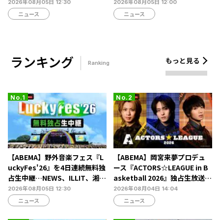
乃風ら60組以上が集結
決定戦2026』の生配信が決定
2026年08月05日 12:30
2026年08月05日 12:00
ニュース
ニュース
ランキング
もっと見る
Ranking
【ABEMA】野外音楽フェス『L
【ABEMA】岡宮来夢プロデュ
uckyFes'26』を4日連続無料独
ース『ACTORS☆LEAGUE in B
占生中継…NEWS、ILLIT、湘南
asketball 2026』独占生放送決
乃風ら60組以上が集結
定…北村諒、糸川耀士郎、長妻
2026年08月05日 12:30
2026年08月04日 14:04
怜央らが出演
ニュース
ニュース