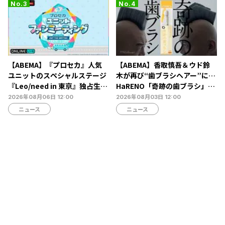
【ABEMA】『プロセカ』人気
【ABEMA】香取慎吾＆ウド鈴
ユニットのスペシャルステージ
木が再び“歯ブラシヘアー”に…
『Leo/need in 東京』独占生放
HaRENO「奇跡の歯ブラシ」新
送決定…ショートライブや生ア
TVCMの放映開始
2026年08月06日 12:00
2026年08月03日 12:00
フレコも
ニュース
ニュース