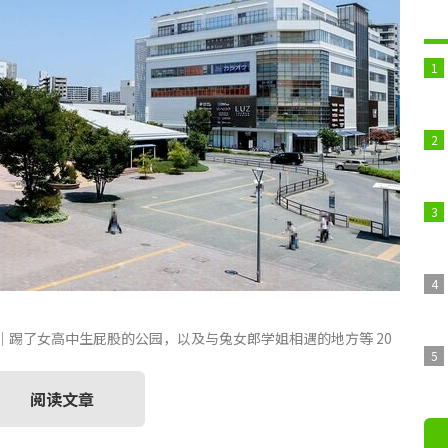
礼｜踢了女高中生屁股的公园，以及与兔女郎学姐相遇的地方等 20
阅读文章