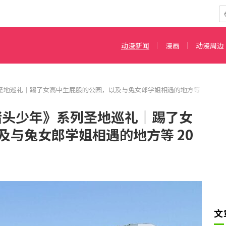
动漫新闻
漫画
动漫周边
圣地巡礼｜踢了女高中生屁股的公园，以及与兔女郎学姐相遇的地方等
猪头少年》系列圣地巡礼｜踢了女
及与兔女郎学姐相遇的地方等 20
文