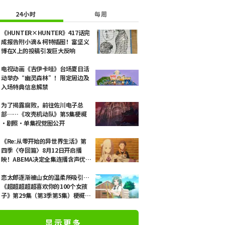
24小时
每周
《HUNTER×HUNTER》417话完
成报告附小滴＆柯特插图！富坚义
博在X上的投稿引发巨大反响
电视动画《吉伊卡哇》台场夏日活
动举办“幽灵森林”！限定周边及
入场特典信息解禁
为了揭露腐败，前往佐川电子总
部……《攻壳机动队》第5集梗概
·剧照·单集视觉图公开
《Re:从零开始的异世界生活》第
四季〈夺回篇〉8月12日开启播
映！ABEMA决定全集连播含声优副
声轨的过往系列作品
恋太郎逐渐被山女的温柔所吸引…
《超超超超超喜欢你的100个女孩
子》第29集（第3季第5集）梗概与
剧照公开
显示更多