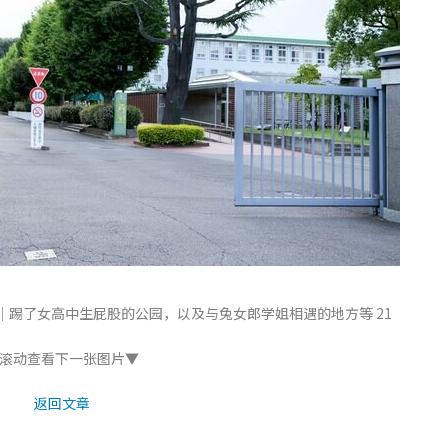
礼｜踢了女高中生屁股的公园，以及与兔女郎学姐相遇的地方等 21
滚动查看下一张图片▼
返回文章