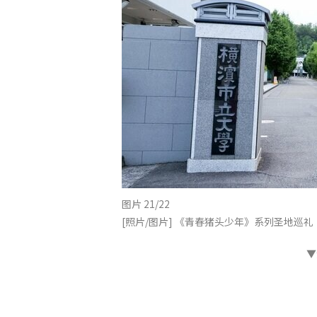
图片 21/22
[照片/图片] 《青春猪头少年》系列圣地巡
▼