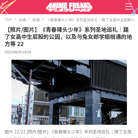
TOP
动漫
新闻
《青春猪头少年》系列圣地巡礼｜踢了女高中生屁股的
【照片/图片】《青春猪头少年》系列圣地巡礼｜踢
了女高中生屁股的公园，以及与兔女郎学姐相遇的地
方等 22
2025/09/30 20:30
图片 22/22
[照片/图片] 《青春猪头少年》系列圣地巡礼｜踢了女高