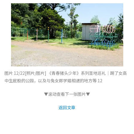
图片 12/22
[照片/图片] 《青春猪头少年》系列圣地巡礼｜踢了女高
中生屁股的公园，以及与兔女郎学姐相遇的地方等 12
▼滚动查看下一张图片▼
返回文章