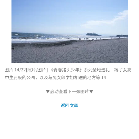
图片 14/22
[照片/图片] 《青春猪头少年》系列圣地巡礼｜踢了女高
中生屁股的公园，以及与兔女郎学姐相遇的地方等 14
▼滚动查看下一张图片▼
返回文章