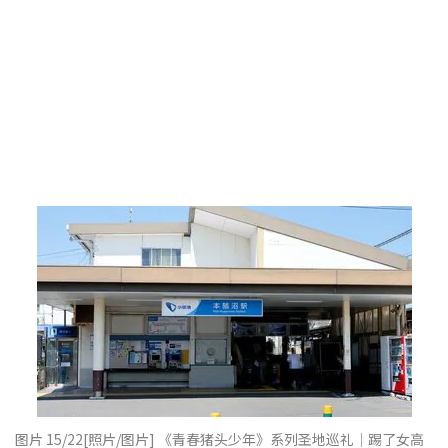
图片 15/22
[照片/图片] 《青春猪头少年》系列圣地巡礼｜踢了女高