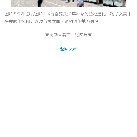
图片 9/22
[照片/图片] 《青春猪头少年》系列圣地巡礼｜踢了女高中
生屁股的公园，以及与兔女郎学姐相遇的地方等 9
▼滚动查看下一张图片▼
返回文章