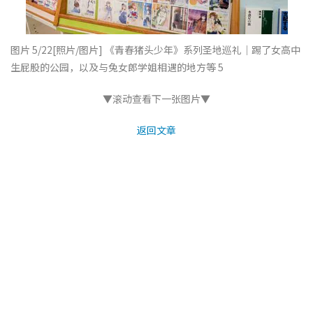
图片 5/22
[照片/图片] 《青春猪头少年》系列圣地巡礼｜踢了女高中
生屁股的公园，以及与兔女郎学姐相遇的地方等 5
▼滚动查看下一张图片▼
返回文章