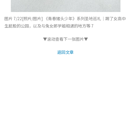
图片 7/22
[照片/图片] 《青春猪头少年》系列圣地巡礼｜踢了女高中
生屁股的公园，以及与兔女郎学姐相遇的地方等 7
▼滚动查看下一张图片▼
返回文章