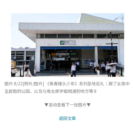
图片 8/22
[照片/图片] 《青春猪头少年》系列圣地巡礼｜踢了女高中
生屁股的公园，以及与兔女郎学姐相遇的地方等 8
▼滚动查看下一张图片▼
返回文章