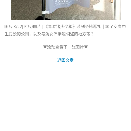
图片 3/22
[照片/图片] 《青春猪头少年》系列圣地巡礼｜踢了女高中
生屁股的公园，以及与兔女郎学姐相遇的地方等 3
▼滚动查看下一张图片▼
返回文章