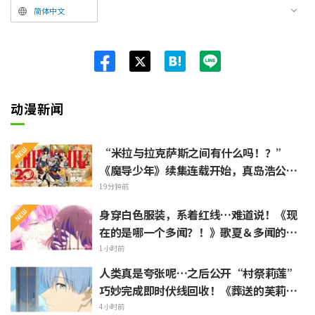
简体中文
Twit
ter
动漫新闻
“米拉与拉克萨斯之间有什么吗！？”
《魔导少年》续集连载开始，真岛浩公开
的手绘关系图引粉丝狂热
19分钟前
身穿白色服装，系着红线…难道说！《现
在的是哪一个多闻？！》歌夏＆多闻的杂
志封面让粉丝直呼“KAWAII 尊死…”
1小时前
“太不妙了！”陷入极限化
人类真是夸张呢…之后公开“村祭莉莲”
巧妙完成即时伏线回收！《葬送的芙莉
莲》引发“是傲娇莉莲（Tsundere-re
4小时前