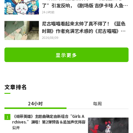
了”引发反响，《剧场版 吉伊卡哇 人鱼岛
的秘密》今日7月24日上映
24小时前
尼古喵喵看起来太帅了真不得了！《蓝色
时期》作者充满艺术感的《尼古喵喵》插
画被赞“说不定真能在艺大见到”
2026/08/09
显示更多
文章排名
24小时
每周
《缎带英雄》主题曲确定由新组合“Girls A
rchives.”演唱！第2弹预告＆追加声优阵容
公开