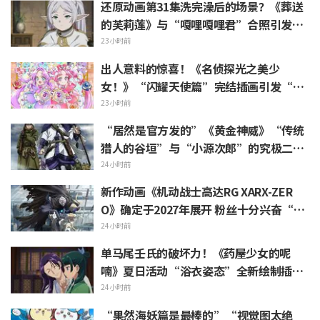
还原动画第31集洗完澡后的场景？《葬送
的芙莉莲》与“嘎哩嘎哩君”合照引发
“头发像是裹着浴巾”热议
23小时前
出人意料的惊喜！《名侦探光之美少
女！》“闪耀天使篇”完结插画引发“心
里一阵紧揪”“感受到了制作组的爱”等
23小时前
热烈反响
“居然是官方发的”《黄金神威》“传统
猎人的谷垣”与“小源次郎”的究极二选
一 引发“两个都喜欢”的声浪涌现
24小时前
新作动画《机动战士高达RG XARX-ZER
O》确定于2027年展开 粉丝十分兴奋“斗
篷加上野兽般的胳膊！！”“主角机相当
24小时前
帅气”
单马尾壬氏的破坏力！《药屋少女的呢
喃》夏日活动“浴衣姿态”全新绘制插画
引发“心脏真的遭不住了”“建议留作壁
24小时前
画”的反响
“果然海妖篇是最棒的”“视觉图太绝