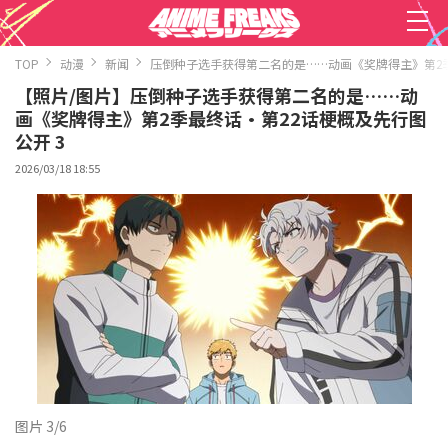
TOP
动漫
新闻
压倒种子选手获得第二名的是……动画《奖牌得主》第2
【照片/图片】压倒种子选手获得第二名的是……动
画《奖牌得主》第2季最终话・第22话梗概及先行图
公开 3
2026/03/18 18:55
图片 3/6