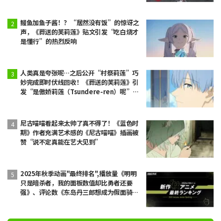
鳗鱼加鱼子酱！？“居然没有饭”的惊讶之
声，《葬送的芙莉莲》贴文引发“吃白烧才
是懂行”的热烈反响
人类真是夸张呢…之后公开“村祭莉莲”巧
妙完成即时伏线回收！《葬送的芙莉莲》引
发“是傲娇莉莲（Tsundere-ren）呢”反
响
尼古喵喵看起来太帅了真不得了！《蓝色时
期》作者充满艺术感的《尼古喵喵》插画被
赞“说不定真能在艺大见到”
2025年秋季动画"最终排名",播放量《明明
只是暗杀者，我的面板数值却比勇者还要
强》、评论数《东岛丹三郎想成为假面骑
士》获得第1位