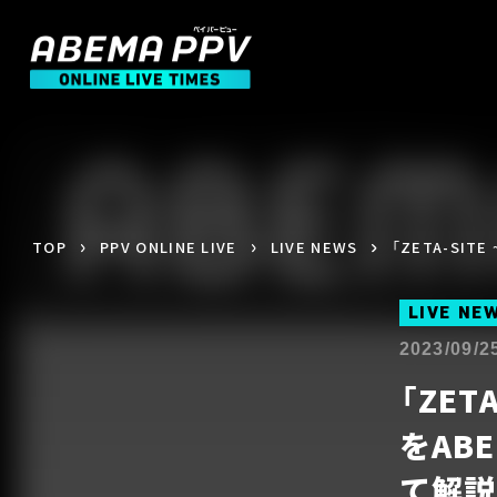
TOP
PPV ONLINE LIVE
LIVE NEWS
「ZETA-SI
LIVE NE
2023/09/2
「ZET
をAB
て解説