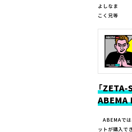
よしなま
こく兄等
「ZETA-
ABEM
ABEMAでは、「
ットが購入でき