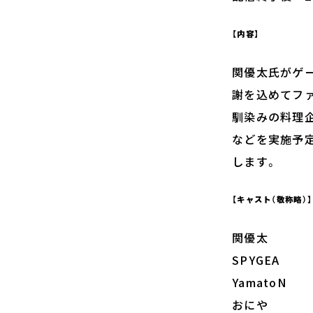
【内容】
関優太氏がゲ
謝を込めてファン
馴染みの料理企
などを実施予
します。
【キャスト（敬称略）】
関優太
SPYGEA
YamatoN
おにや