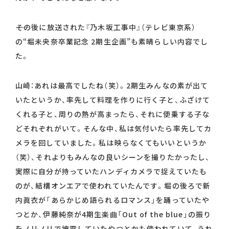
――その後に放送された『乃木坂工事中』（テレビ東京系）
の“堀未央奈卒業記念 2期生企画”も素晴らしい内容でし
た。
山崎：あれは最高でしたね（笑）。2期生みんなの素が出て
いたというか、率先して料理を作りに行く子と、ふざけて
くれる子と、周りの熱が高まったら、それに便乗する子な
どそれぞれがいて。そんな中、私は気付いたら率先してカ
メラを回していました。私は映らなくてもいいというか
（笑）、それよりもみんなの良いシーンを撮りたかったし、
実際に自分が持っていたハンディカメラで捉えていたも
のが、結構オンエアで使われていたんです。堀の後ろで新
内眞衣が「あらかじめ語られるロマンス」を踊っていたや
つとか、伊藤純奈が4期生楽曲「Out of the blue」の振り
をノリノリで披露していたやつとかも使われていて、うれ