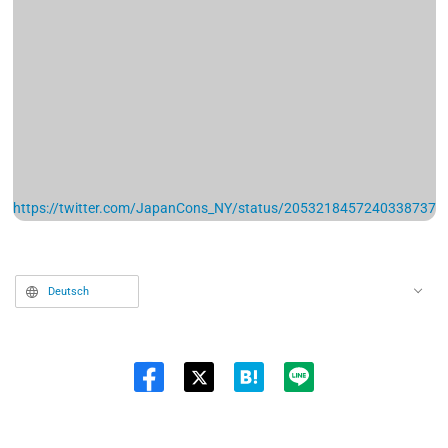
https://twitter.com/JapanCons_NY/status/2053218457240338737
Deutsch
Twit
ter