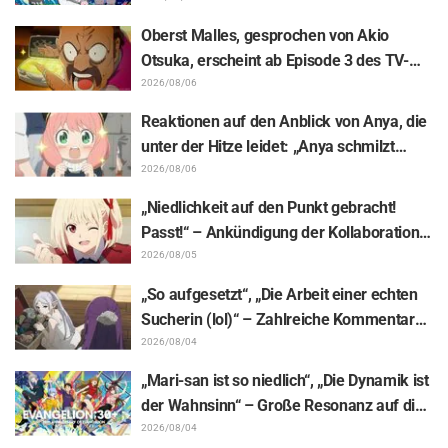
Kluft für Erstaunen: „Härter als gedacht“,
Oberst Malles, gesprochen von Akio
„Es geht nur um Arbeit“
Otsuka, erscheint ab Episode 3 des TV-
Animes „The Ghost in the Shell“! Cast-
2026/08/06
Kommentar & Endcard enthüllt
Reaktionen auf den Anblick von Anya, die
unter der Hitze leidet: „Anya schmilzt
dahin“ – „SPY x FAMILY“-
2026/08/06
Ankündigungsillustration sorgt für
„Niedlichkeit auf den Punkt gebracht!
Aufsehen
Passt!“ – Ankündigung der Kollaboration
zwischen „Lycoris Recoil“ und Kumamine
2026/08/05
von „Shigoto Neko“ sorgt für zahlreiche
„So aufgesetzt“, „Die Arbeit einer echten
„Passt!“-Reaktionen
Sucherin (lol)“ – Zahlreiche Kommentare
zu einer Frieren-Plüschfigur, die in einer
2026/08/04
Ausstellungs-Mimik steckt: „Frieren –
„Mari-san ist so niedlich“, „Die Dynamik ist
Nach dem Ende der Reise“
der Wahnsinn“ – Große Resonanz auf die
Enthüllung von Hidenori Matsubaras
2026/08/04