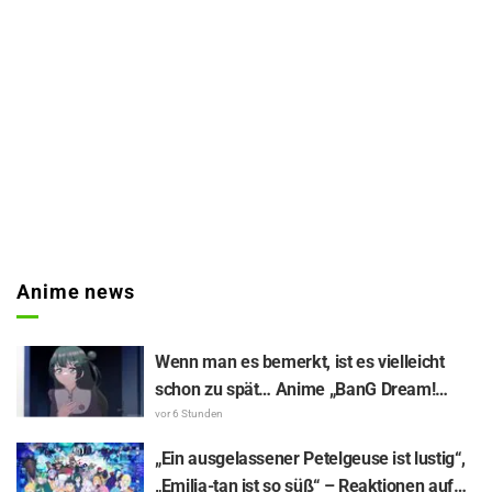
Anime news
Wenn man es bemerkt, ist es vielleicht
schon zu spät… Anime „BanG Dream!
Yume∞Mita“ Episode 8, Inhaltsangabe
vor 6 Stunden
und Szenenbilder veröffentlicht
„Ein ausgelassener Petelgeuse ist lustig“,
„Emilia-tan ist so süß“ – Reaktionen auf