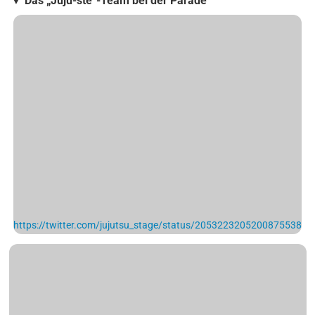
▼ Das „Juju-ste“-Team bei der Parade
https://twitter.com/jujutsu_stage/status/2053223205200875538