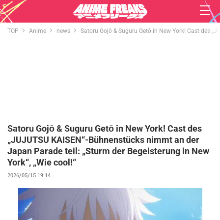
TOP
Anime
news
Satoru Gojō & Suguru Getō in New York! Cast des „J
Satoru Gojō & Suguru Getō in New York! Cast des
„JUJUTSU KAISEN“-Bühnenstücks nimmt an der
Japan Parade teil: „Sturm der Begeisterung in New
York“, „Wie cool!“
2026/05/15 19:14