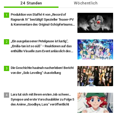
24 Stunden
Wöchentlich
Produktion von Staffel 4 von „Record of
Ragnarok IV“ bestätigt! Spezieller Teaser-PV
& Kommentare des Original-Schöpferteams
eingetroffen: „Die Runden 10 und 11 stehen im
Mittelpunkt“
„Ein ausgelassener Petelgeuse ist lustig“,
„Emilia-tan ist so süß“ – Reaktionen auf das
enthüllte Visuelle zum Event anlässlich des
10-jährigen Anime-Jubiläums von „Re:ZERO -
Starting Life in Another World-“
Die Geschichte hautnah nacherleben! Bericht
von der „Solo Leveling“-Ausstellung
Lara tut sich mit ihrem ersten Job schwer…
Synopse und erste Vorschaubilder zu Folge 5
des Anime „Goodbye, Lara“ veröffentlicht