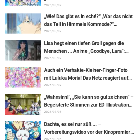
das enthüllte Visuelle zum Event
2026/08/07
anlässlich des 10-jährigen Anime-
„Wie! Das gibt es in echt!?“ „War das nicht
Jubiläums von „Re:ZERO -Starting Life in
das Teil in Himmels Kommode?“
Another World-“
Enthüllung des „Horns des Dunklen
2026/08/07
Drachen“ aus Episode 1 von „Frieren –
Lisa hegt einen tiefen Groll gegen die
Nach dem Ende der Reise“ versetzt Fans
Menschen ... Anime „Goodbye, Lara“:
in Erstaunen
Synopsis und Vorab-Screenshots zu Folge
2026/08/07
6 veröffentlicht
Auch ein Verhakte-Kleiner-Finger-Foto
mit Luluka Moria! Das Netz reagiert auf
den Bericht der Synchronsprecherin Nao
2026/08/07
Tōyama vom Besuch der Dream Stage zu
„Wahnsinn!“, „Sie kann so gut zeichnen“ –
„Star Detective Precure!“ mit: „Das sind ja
Begeisterte Stimmen zur ED-Illustration
zwei Arcanas!“
von Asaki Yuikawa, der Sprecherin der
2026/08/06
Hauptfigur aus „The Elusive Samurai“, für
Dachte, es sei nur süß ... –
Episode 13
Vorbereitungsvideo vor der Kinopremiere
von „Chiikawa“ sorgt mit überraschender
2026/08/06