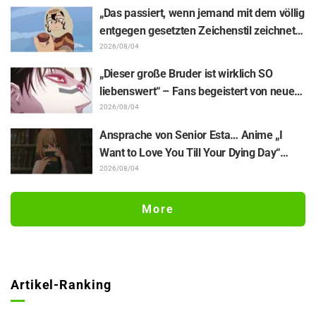
wunderschöner Zeichnung der drei
„Das passiert, wenn jemand mit dem völlig
Figuren aus „Neon Genesis Evangelion“ im
entgegen gesetzten Zeichenstil zeichnet“
Plugsuit
– Fans begeistert von der Unterstützungs-
2026/08/04
Illustration des „Yowamushi Pedal“-
„Dieser große Bruder ist wirklich SO
Schöpfers für „Jaadugar: A Witch in
liebenswert“ – Fans begeistert von neuen
Mongolia“
Illustrationen zur „JUJUTSU KAISEN“-
2026/08/04
Ausstellung, auf denen Choso Yūji Itadori
Ansprache von Senior Esta… Anime „I
auf die Pelle rückt
Want to Love You Till Your Dying Day“
Enthüllung von Synopsis für Episode 5,
2026/08/04
Szenenausschnitten, WEB-Trailer und
Episodenposter
More
Artikel-Ranking