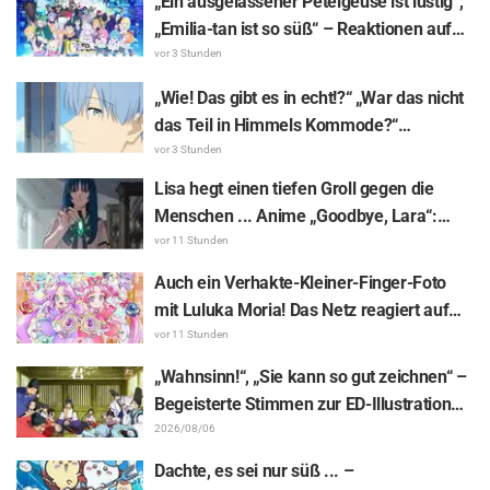
„Ein ausgelassener Petelgeuse ist lustig“,
„Emilia-tan ist so süß“ – Reaktionen auf
das enthüllte Visuelle zum Event
vor 3 Stunden
anlässlich des 10-jährigen Anime-
„Wie! Das gibt es in echt!?“ „War das nicht
Jubiläums von „Re:ZERO -Starting Life in
das Teil in Himmels Kommode?“
Another World-“
Enthüllung des „Horns des Dunklen
vor 3 Stunden
Drachen“ aus Episode 1 von „Frieren –
Lisa hegt einen tiefen Groll gegen die
Nach dem Ende der Reise“ versetzt Fans
Menschen ... Anime „Goodbye, Lara“:
in Erstaunen
Synopsis und Vorab-Screenshots zu Folge
vor 11 Stunden
6 veröffentlicht
Auch ein Verhakte-Kleiner-Finger-Foto
mit Luluka Moria! Das Netz reagiert auf
den Bericht der Synchronsprecherin Nao
vor 11 Stunden
Tōyama vom Besuch der Dream Stage zu
„Wahnsinn!“, „Sie kann so gut zeichnen“ –
„Star Detective Precure!“ mit: „Das sind ja
Begeisterte Stimmen zur ED-Illustration
zwei Arcanas!“
von Asaki Yuikawa, der Sprecherin der
2026/08/06
Hauptfigur aus „The Elusive Samurai“, für
Dachte, es sei nur süß ... –
Episode 13