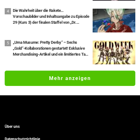
Die Wahrheit über die Rakete…
Vorschaubilder und Inhaltsangabe zu Episode
29 (Kurs 3) der finalen Staffel von „Dr.
STONE“ veröffentlicht
„Uma Musume: Pretty Derby“ – Sechs
„Gold“-Kollaborationen gestartet! Exklusive
Merchandising-Artikel und ein limitiertes Taxi
mit Kanazawa-Blattgold enthüllt.
Mehr anzeigen
Über uns
Datenschutzrichtlinie