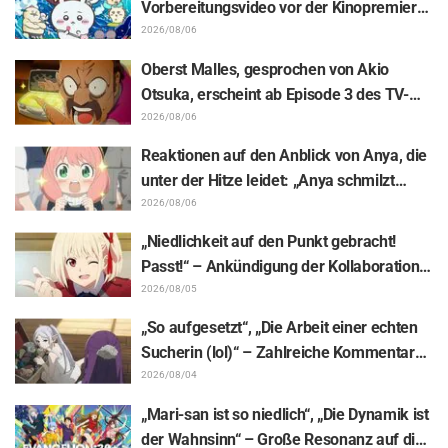
Vorbereitungsvideo vor der Kinopremiere
von „Chiikawa“ sorgt mit überraschender
2026/08/06
Kluft für Erstaunen: „Härter als gedacht“,
Oberst Malles, gesprochen von Akio
„Es geht nur um Arbeit“
Otsuka, erscheint ab Episode 3 des TV-
Animes „The Ghost in the Shell“! Cast-
2026/08/06
Kommentar & Endcard enthüllt
Reaktionen auf den Anblick von Anya, die
unter der Hitze leidet: „Anya schmilzt
dahin“ – „SPY x FAMILY“-
2026/08/06
Ankündigungsillustration sorgt für
„Niedlichkeit auf den Punkt gebracht!
Aufsehen
Passt!“ – Ankündigung der Kollaboration
zwischen „Lycoris Recoil“ und Kumamine
2026/08/05
von „Shigoto Neko“ sorgt für zahlreiche
„So aufgesetzt“, „Die Arbeit einer echten
„Passt!“-Reaktionen
Sucherin (lol)“ – Zahlreiche Kommentare
zu einer Frieren-Plüschfigur, die in einer
2026/08/04
Ausstellungs-Mimik steckt: „Frieren –
„Mari-san ist so niedlich“, „Die Dynamik ist
Nach dem Ende der Reise“
der Wahnsinn“ – Große Resonanz auf die