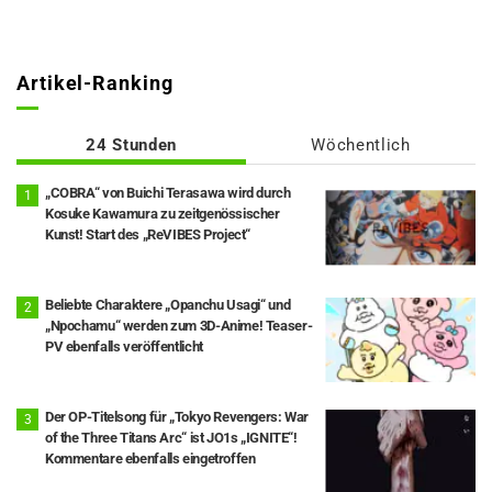
Artikel-Ranking
24 Stunden
Wöchentlich
„COBRA“ von Buichi Terasawa wird durch
Kosuke Kawamura zu zeitgenössischer
Kunst! Start des „ReVIBES Project“
Beliebte Charaktere „Opanchu Usagi“ und
„Npochamu“ werden zum 3D-Anime! Teaser-
PV ebenfalls veröffentlicht
Der OP-Titelsong für „Tokyo Revengers: War
of the Three Titans Arc“ ist JO1s „IGNITE“!
Kommentare ebenfalls eingetroffen