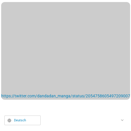
https://twitter.com/dandadan_manga/status/2054758605497209007
Deutsch