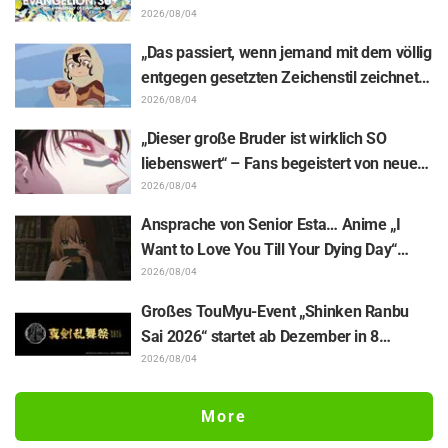
Enthüllung von Hidenori Matsubaras
2026/08/04
wunderschöner Zeichnung der drei
„Das passiert, wenn jemand mit dem völlig
Figuren aus „Neon Genesis Evangelion“ im
entgegen gesetzten Zeichenstil zeichnet“
Plugsuit
– Fans begeistert von der Unterstützungs-
2026/08/04
Illustration des „Yowamushi Pedal“-
„Dieser große Bruder ist wirklich SO
Schöpfers für „Jaadugar: A Witch in
liebenswert“ – Fans begeistert von neuen
Mongolia“
Illustrationen zur „JUJUTSU KAISEN“-
2026/08/04
Ausstellung, auf denen Choso Yūji Itadori
Ansprache von Senior Esta… Anime „I
auf die Pelle rückt
Want to Love You Till Your Dying Day“
Enthüllung von Synopsis für Episode 5,
2026/08/04
Szenenausschnitten, WEB-Trailer und
Großes TouMyu-Event „Shinken Ranbu
Episodenposter
Sai 2026“ startet ab Dezember in 8
Städten Japans! Alle 44 Touken Danshi
2026/08/04
vereint
More