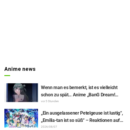
Anime news
Wenn man es bemerkt, ist es vielleicht
schon zu spät… Anime „BanG Dream!
Yume∞Mita“ Episode 8, Inhaltsangabe
vor 5 Stunden
und Szenenbilder veröffentlicht
„Ein ausgelassener Petelgeuse ist lustig“,
„Emilia-tan ist so süß“ – Reaktionen auf
das enthüllte Visuelle zum Event
2026/08/07