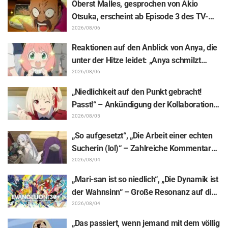
Oberst Malles, gesprochen von Akio
„Es geht nur um Arbeit“
Otsuka, erscheint ab Episode 3 des TV-
Animes „The Ghost in the Shell“! Cast-
2026/08/06
Kommentar & Endcard enthüllt
Reaktionen auf den Anblick von Anya, die
unter der Hitze leidet: „Anya schmilzt
dahin“ – „SPY x FAMILY“-
2026/08/06
Ankündigungsillustration sorgt für
„Niedlichkeit auf den Punkt gebracht!
Aufsehen
Passt!“ – Ankündigung der Kollaboration
zwischen „Lycoris Recoil“ und Kumamine
2026/08/05
von „Shigoto Neko“ sorgt für zahlreiche
„So aufgesetzt“, „Die Arbeit einer echten
„Passt!“-Reaktionen
Sucherin (lol)“ – Zahlreiche Kommentare
zu einer Frieren-Plüschfigur, die in einer
2026/08/04
Ausstellungs-Mimik steckt: „Frieren –
„Mari-san ist so niedlich“, „Die Dynamik ist
Nach dem Ende der Reise“
der Wahnsinn“ – Große Resonanz auf die
Enthüllung von Hidenori Matsubaras
2026/08/04
wunderschöner Zeichnung der drei
„Das passiert, wenn jemand mit dem völlig