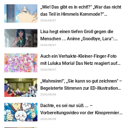
anlässlich des 10-jährigen Anime-
„Wie! Das gibt es in echt!?“ „War das nicht
Jubiläums von „Re:ZERO -Starting Life in
das Teil in Himmels Kommode?“
Another World-“
Enthüllung des „Horns des Dunklen
2026/08/07
Drachen“ aus Episode 1 von „Frieren –
Lisa hegt einen tiefen Groll gegen die
Nach dem Ende der Reise“ versetzt Fans
Menschen ... Anime „Goodbye, Lara“:
in Erstaunen
Synopsis und Vorab-Screenshots zu Folge
2026/08/07
6 veröffentlicht
Auch ein Verhakte-Kleiner-Finger-Foto
mit Luluka Moria! Das Netz reagiert auf
den Bericht der Synchronsprecherin Nao
2026/08/07
Tōyama vom Besuch der Dream Stage zu
„Wahnsinn!“, „Sie kann so gut zeichnen“ –
„Star Detective Precure!“ mit: „Das sind ja
Begeisterte Stimmen zur ED-Illustration
zwei Arcanas!“
von Asaki Yuikawa, der Sprecherin der
2026/08/06
Hauptfigur aus „The Elusive Samurai“, für
Dachte, es sei nur süß ... –
Episode 13
Vorbereitungsvideo vor der Kinopremiere
von „Chiikawa“ sorgt mit überraschender
2026/08/06
Kluft für Erstaunen: „Härter als gedacht“,