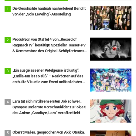
Die Geschichte hautnah nacherleben! Bericht
von der „Solo Leveling“-Ausstellung
Produktion von Staffel 4 von „Record of
Ragnarok IV“ bestätigt! Spezieller Teaser-PV
& Kommentare des Original-Schöpferteams
eingetroffen: „Die Runden 10 und 11 stehen im
Mittelpunkt“
„Ein ausgelassener Petelgeuse ist lustig“,
„Emilia-tan ist so süß“ – Reaktionen auf das
enthüllte Visuelle zum Event anlässlich des
10-jährigen Anime-Jubiläums von „Re:ZERO -
Starting Life in Another World-“
Lara tut sich mit ihrem ersten Job schwer…
Synopse und erste Vorschaubilder zu Folge 5
des Anime „Goodbye, Lara“ veröffentlicht
Oberst Malles, gesprochen von Akio Otsuka,