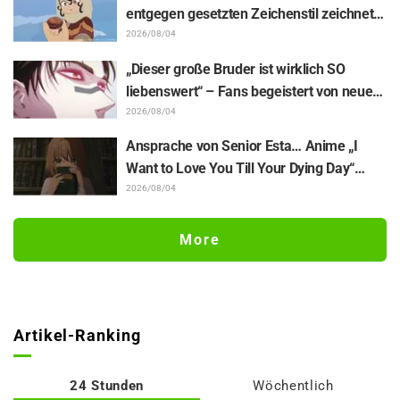
Figuren aus „Neon Genesis Evangelion“ im
entgegen gesetzten Zeichenstil zeichnet“
Plugsuit
– Fans begeistert von der Unterstützungs-
2026/08/04
Illustration des „Yowamushi Pedal“-
„Dieser große Bruder ist wirklich SO
Schöpfers für „Jaadugar: A Witch in
liebenswert“ – Fans begeistert von neuen
Mongolia“
Illustrationen zur „JUJUTSU KAISEN“-
2026/08/04
Ausstellung, auf denen Choso Yūji Itadori
Ansprache von Senior Esta… Anime „I
auf die Pelle rückt
Want to Love You Till Your Dying Day“
Enthüllung von Synopsis für Episode 5,
2026/08/04
Szenenausschnitten, WEB-Trailer und
Episodenposter
More
Artikel-Ranking
24 Stunden
Wöchentlich