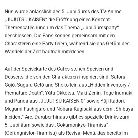
Nun wurde anlässlich des 5. Jubiläums des TV-Anime
„JUJUTSU KAISEN“ die Eröffnung eines Konzept-
Themencafés rund um das Thema „Jubiläumsparty“
beschlossen. Die Fans können gemeinsam mit den
Chara
kteren eine Party feiern, während sie das Gefühl des
Wandels der Zeit hautnah miterleben.
Auf der Speisekarte des Cafés stehen Speisen und
Desserts, die von den Charakteren inspiriert sind: Satoru
Gojō, Suguru Getō und Shoko Ieiri aus „Hidden Inventory /
Premature Death“; Yūta Okkotsu, Maki Zenin, Toge Inumaki
und Panda aus „JUJUTSU KAISEN 0“ sowie Yūji Itadori,
Megumi Fushiguro und Nobara Kugisaki aus dem „Shibuya
Incident“-Arc. Darüber hinaus gibt es spezielle Drinks zum
5. Jubiläum sowie das „Gokumonkyo-Tiramisu“
(Gefängnistor-Tiramisu) als Revival-Menü, das bereits im