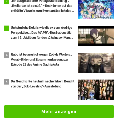
„Ein ausgelassener Petelgeuse ist lustig“,
„Emilia-tan ist so süß“ – Reaktionen auf das
enthüllte Visuelle zum Event anlässlich des
10-jährigen Anime-Jubiläums von „Re:ZERO -
Starting Life in Another World-“
Unheimliche Details wie die extrem niedrige
Perspektive... Das MAPPA-Illustrationsbild
zum 15. Jubiläum für den „Chainsaw Man:
The Movie - Reze Arc“ sorgt für Kommentare
wie „Eine offizielle Seite, die uns auf ewig
verflucht“
Rudo ist beunruhigt wegen Zodyls Worten...
Vorab-Bilder und Zusammenfassung zu
Episode 23 des Anime Gachiakuta
Die Geschichte hautnah nacherleben! Bericht
von der „Solo Leveling“-Ausstellung
Mehr anzeigen