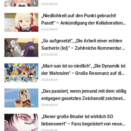
dahin“ – „SPY x FAMILY“-
2026/08/06
Ankündigungsillustration sorgt für
„Niedlichkeit auf den Punkt gebracht!
Aufsehen
Passt!“ – Ankündigung der Kollaboration
zwischen „Lycoris Recoil“ und Kumamine
2026/08/05
von „Shigoto Neko“ sorgt für zahlreiche
„So aufgesetzt“, „Die Arbeit einer echten
„Passt!“-Reaktionen
Sucherin (lol)“ – Zahlreiche Kommentare
zu einer Frieren-Plüschfigur, die in einer
2026/08/04
Ausstellungs-Mimik steckt: „Frieren –
„Mari-san ist so niedlich“, „Die Dynamik ist
Nach dem Ende der Reise“
der Wahnsinn“ – Große Resonanz auf die
Enthüllung von Hidenori Matsubaras
2026/08/04
wunderschöner Zeichnung der drei
„Das passiert, wenn jemand mit dem völlig
Figuren aus „Neon Genesis Evangelion“ im
entgegen gesetzten Zeichenstil zeichnet“
Plugsuit
– Fans begeistert von der Unterstützungs-
2026/08/04
Illustration des „Yowamushi Pedal“-
„Dieser große Bruder ist wirklich SO
Schöpfers für „Jaadugar: A Witch in
liebenswert“ – Fans begeistert von neuen
Mongolia“
2026/08/04