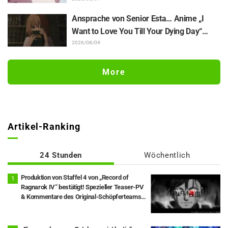
Illustrationen zur „JUJUTSU KAISEN“-
Ausstellung, auf denen Choso Yūji Itadori
Ansprache von Senior Esta… Anime „I
auf die Pelle rückt
Want to Love You Till Your Dying Day“
Enthüllung von Synopsis für Episode 5,
2026/08/04
Szenenausschnitten, WEB-Trailer und
Episodenposter
More
Artikel-Ranking
24 Stunden
Wöchentlich
Produktion von Staffel 4 von „Record of
Ragnarok IV“ bestätigt! Spezieller Teaser-PV
& Kommentare des Original-Schöpferteams
eingetroffen: „Die Runden 10 und 11 stehen im
Mittelpunkt“