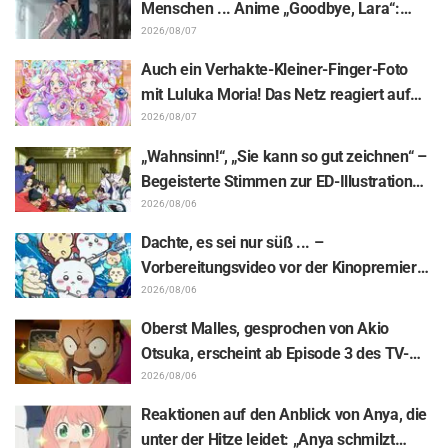
Menschen ... Anime „Goodbye, Lara“:
in Erstaunen
Synopsis und Vorab-Screenshots zu Folge
2026/08/07
6 veröffentlicht
Auch ein Verhakte-Kleiner-Finger-Foto
mit Luluka Moria! Das Netz reagiert auf
den Bericht der Synchronsprecherin Nao
2026/08/07
Tōyama vom Besuch der Dream Stage zu
„Wahnsinn!“, „Sie kann so gut zeichnen“ –
„Star Detective Precure!“ mit: „Das sind ja
Begeisterte Stimmen zur ED-Illustration
zwei Arcanas!“
von Asaki Yuikawa, der Sprecherin der
2026/08/06
Hauptfigur aus „The Elusive Samurai“, für
Dachte, es sei nur süß ... –
Episode 13
Vorbereitungsvideo vor der Kinopremiere
von „Chiikawa“ sorgt mit überraschender
2026/08/06
Kluft für Erstaunen: „Härter als gedacht“,
Oberst Malles, gesprochen von Akio
„Es geht nur um Arbeit“
Otsuka, erscheint ab Episode 3 des TV-
Animes „The Ghost in the Shell“! Cast-
2026/08/06
Kommentar & Endcard enthüllt
Reaktionen auf den Anblick von Anya, die
unter der Hitze leidet: „Anya schmilzt