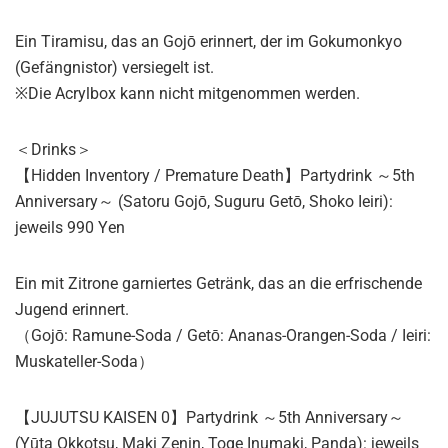
Ein Tiramisu, das an Gojō erinnert, der im Gokumonkyo
(Gefängnistor) versiegelt ist.
※Die Acrylbox kann nicht mitgenommen werden.
＜Drinks＞
【Hidden Inventory / Premature Death】Partydrink ～5th
Anniversary～ (Satoru Gojō, Suguru Getō, Shoko Ieiri):
jeweils 990 Yen
Ein mit Zitrone garniertes Getränk, das an die erfrischende
Jugend erinnert.
（Gojō: Ramune-Soda / Getō: Ananas-Orangen-Soda / Ieiri:
Muskateller-Soda）
【JUJUTSU KAISEN 0】Partydrink ～5th Anniversary～
(Yūta Okkotsu, Maki Zenin, Toge Inumaki, Panda): jeweils