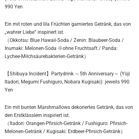
990 Yen
Ein mit roten und lila Früchten garniertes Getränk, das von
„wahrer Liebe“ inspiriert ist.
（Okkotsu: Blue Hawaii-Soda / Zenin: Blaubeer-Soda /
Inumaki: Melonen-Soda ※ohne Fruchtsaft / Panda:
Lychee-Milchsäurebakterien-Getränk）
【Shibuya Incident】Partydrink ～5th Anniversary～ (Yūji
Itadori, Megumi Fushiguro, Nobara Kugisaki): jeweils 990
Yen
Ein mit bunten Marshmallows dekoriertes Getränk, das von
den Erstklässlern inspiriert ist.
（Itadori: Orangen-Pfirsich-Getränk / Fushiguro: Pfirsich-
Melonen-Getränk / Kugisaki: Erdbeer-Pfirsich-Getränk）