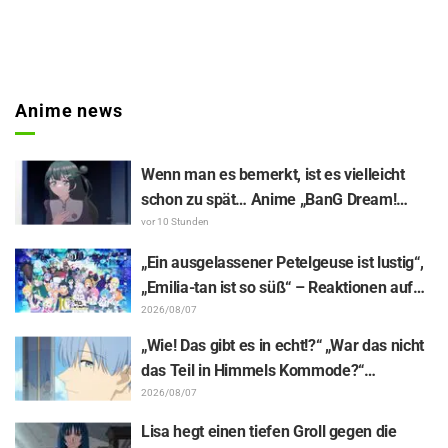
Anime news
Wenn man es bemerkt, ist es vielleicht
schon zu spät… Anime „BanG Dream!
Yume∞Mita“ Episode 8, Inhaltsangabe
vor 10 Stunden
und Szenenbilder veröffentlicht
„Ein ausgelassener Petelgeuse ist lustig“,
„Emilia-tan ist so süß“ – Reaktionen auf
das enthüllte Visuelle zum Event
2026/08/07
anlässlich des 10-jährigen Anime-
„Wie! Das gibt es in echt!?“ „War das nicht
Jubiläums von „Re:ZERO -Starting Life in
das Teil in Himmels Kommode?“
Another World-“
Enthüllung des „Horns des Dunklen
2026/08/07
Drachen“ aus Episode 1 von „Frieren –
Lisa hegt einen tiefen Groll gegen die
Nach dem Ende der Reise“ versetzt Fans