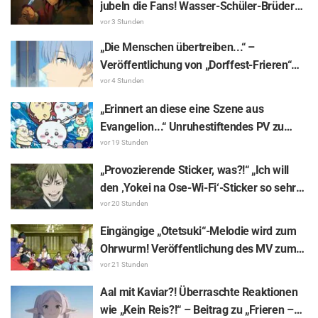
jubeln die Fans! Wasser-Schüler-Brüder
Tanjirō Kamado & Giyū Tomioka auf den
vor 3 Stunden
Illustrationen zur ersten Phase des
„Die Menschen übertreiben...“ –
„Demon Slayer: Kimetsu no Yaiba“-Cafés
Veröffentlichung von „Dorffest-Frieren“
als „viel zu cool“ bezeichnet
sorgt für meisterhafte und sofortige
vor 4 Stunden
Auflösung des Anspielungseffekts!
„Erinnert an diese eine Szene aus
Reaktionen zu „Frieren – Nach dem Ende
Evangelion...“ Unruhestiftendes PV zu
der Reise“ wie „Sie ist wohl eine Tsunde-
„Chiikawa The Movie: The Secret of the
vor 19 Stunden
Frieren“
Mermaid Island“, in dem Hachiware singt,
„Provozierende Sticker, was?!“ „Ich will
sorgt für Gesprächsstoff
den ‚Yokei na Ose-Wi-Fi‘-Sticker so sehr
benutzen!“ – Erscheinen der 8. LINE-
vor 20 Stunden
Sticker-Reihe zu „The Culling Game“ sorgt
Eingängige „Otetsuki“-Melodie wird zum
für Begeisterung bei den Fans
Ohrwurm! Veröffentlichung des MV zum
Insert-Song aus „The Elusive Samurai“
vor 21 Stunden
sorgt mit Reaktionen wie „In der Reiwa-
Aal mit Kaviar?! Überraschte Reaktionen
Ära ein Charasong zu einem historischen
wie „Kein Reis?!“ – Beitrag zu „Frieren –