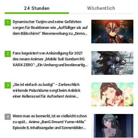
24 Stunden
Wöchentlich
Dynamischer Tanjiro und seine Gefährten
sorgen für Reaktionen wie „Auffälliger als auf
dem Bildschirm!“ Riesenwerbung zu „Demon
Slayer: Kimetsu No Yaiba The Movie: Infinity
Castle“ erscheint in Ikebukuro und stößt auf
große Resonanz
Fans begeistert von Ankündigung für 2027
des neuen Animes „Mobile Suit Gundam RG
XARX-ZERO“: „Ein Umhang und bestienartige
Arme!!“ „Die Hauptfigur-Maschine ist
verdammt cool“
„Sie ist einfach zu lustig!“ – Zerbrechlich
wirkende Palastdame sorgt beim Anblick
einer Kellerassel für Aufsehen! Anime
„Though I Am an Inept Villainess“ Episode 1
Wenn man es bemerkt, ist es vielleicht schon
zu spät… Anime „BanG Dream! Yume∞Mita“
Episode 8, Inhaltsangabe und Szenenbilder
veröffentlicht