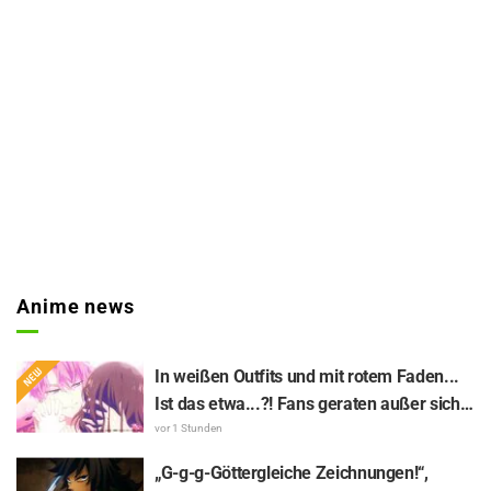
Anime news
In weißen Outfits und mit rotem Faden...
Ist das etwa...?! Fans geraten außer sich
über das Magazin-Cover von „Tamon’s B-
vor 1 Stunden
Side“ mit Utage & Tamon: „KAWAII, ich
„G-g-g-Göttergleiche Zeichnungen!“,
sterbe vor Niedlichkeit...“, „Wie krass!“