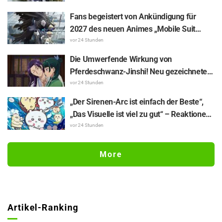
Kamuy“: „Ich liebe beide!“
Fans begeistert von Ankündigung für
2027 des neuen Animes „Mobile Suit
Gundam RG XARX-ZERO“: „Ein Umhang
vor 24 Stunden
und bestienartige Arme!!“ „Die Hauptfigur-
Die Umwerfende Wirkung von
Maschine ist verdammt cool“
Pferdeschwanz-Jinshi! Neu gezeichnete
„Yukata-Illustration“ zum Sommer-Event
vor 24 Stunden
von „Die Tagebücher der Apothekerin“ löst
„Der Sirenen-Arc ist einfach der Beste“,
Reaktionen aus wie „Mein Herz hat
„Das Visuelle ist viel zu gut“ – Reaktionen
ungelogen einen Aussetzer gehabt“
auf „Chiikawa The Movie: The Secret of
vor 24 Stunden
the Mermaid Island“, der heute am 24.
Juli Premiere feiert
More
Artikel-Ranking