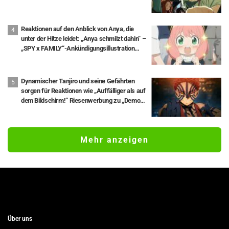
Matsuoka als Yaku Neko.
Reaktionen auf den Anblick von Anya, die
unter der Hitze leidet: „Anya schmilzt dahin“ –
„SPY x FAMILY“-Ankündigungsillustration
sorgt für Aufsehen
Dynamischer Tanjiro und seine Gefährten
sorgen für Reaktionen wie „Auffälliger als auf
dem Bildschirm!“ Riesenwerbung zu „Demon
Slayer: Kimetsu No Yaiba The Movie: Infinity
Castle“ erscheint in Ikebukuro und stößt auf
große Resonanz
Mehr anzeigen
Über uns