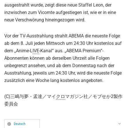
ausgestrahlt wurde, zeigt diese neue Staffel Leon, der
inzwischen zum Vicomte aufgestiegen ist, wie er in eine
neue Verschwörung hineingezogen wird.
Vor der TV-Ausstrahlung strahlt ABEMA die neueste Folge
ab dem 8. Juli jeden Mittwoch um 24:30 Uhr kostenlos auf
dem „Anime-L
IVE
-Kanal“ aus. „ABEMA Premium“-
Abonnenten können ab derselben Uhrzeit alle Folgen
unbegrenzt ansehen, und ab dem Donnerstag nach der
Ausstrahlung, jeweils um 24:30 Uhr, wird die neueste Folge
zusätzlich eine Woche lang kostenlos angeboten.
(C)三嶋与夢・孟達／マイ
クロ
マガジン社／モブせか2製作
委員会
Deutsch