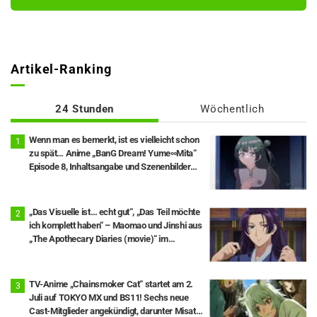
Artikel-Ranking
24 Stunden
Wöchentlich
Wenn man es bemerkt, ist es vielleicht schon
zu spät… Anime „BanG Dream! Yume∞Mita“
Episode 8, Inhaltsangabe und Szenenbilder
veröffentlicht
„Das Visuelle ist… echt gut“, „Das Teil möchte
ich komplett haben“ – Maomao und Jinshi aus
„The Apothecary Diaries (movie)“ im
Kinofilm-Outfit als aufwendige Figuren
umgesetzt
TV-Anime „Chainsmoker Cat“ startet am 2.
Juli auf TOKYO MX und BS11! Sechs neue
Cast-Mitglieder angekündigt, darunter Misato