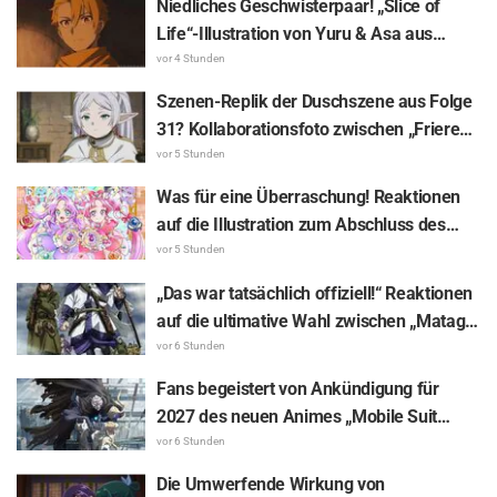
Niedliches Geschwisterpaar! „Slice of
Movie: Infinity Castle“ erscheint in
Life“-Illustration von Yuru & Asa aus
Ikebukuro und stößt auf große Resonanz
„Daemons of the Shadow Realm“ beim
vor 4 Stunden
Raspeleis-Essen sorgt für Reaktionen wie
Szenen-Replik der Duschszene aus Folge
„Einfach zu kostbar, ich sterbe“ und „Sie
31? Kollaborationsfoto zwischen „Frieren
sehen völlig wie ein Pärchen aus“
– Nach dem Ende der Reise“ und
vor 5 Stunden
„Garigari-kun“ sorgt für Gesprächsstoff:
Was für eine Überraschung! Reaktionen
„Sieht aus, als hätte sie die Haare in ein
auf die Illustration zum Abschluss des
Badetuch gewickelt“
„Cure Eclair-Arcs“ von „Star Detective
vor 5 Stunden
Precure!“: „Mein Herz krampft sich
„Das war tatsächlich offiziell!“ Reaktionen
zusammen“ und „Man spürt die Liebe des
auf die ultimative Wahl zwischen „Matagi-
Produktionsteams“
Tanigaki“ und „Genjiro-chan“ aus „Golden
vor 6 Stunden
Kamuy“: „Ich liebe beide!“
Fans begeistert von Ankündigung für
2027 des neuen Animes „Mobile Suit
Gundam RG XARX-ZERO“: „Ein Umhang
vor 6 Stunden
und bestienartige Arme!!“ „Die Hauptfigur-
Die Umwerfende Wirkung von