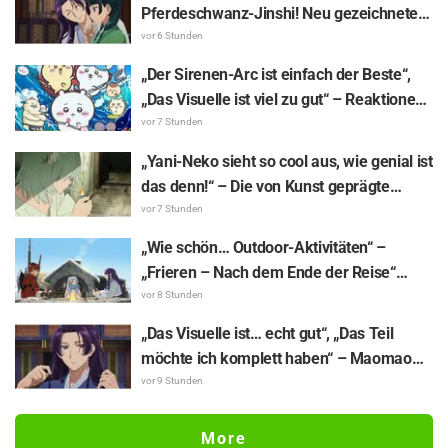
Maschine ist verdammt cool“
Pferdeschwanz-Jinshi! Neu gezeichnete
„Yukata-Illustration“ zum Sommer-Event
vor 6 Stunden
von „Die Tagebücher der Apothekerin“ löst
„Der Sirenen-Arc ist einfach der Beste“,
Reaktionen aus wie „Mein Herz hat
„Das Visuelle ist viel zu gut“ – Reaktionen
ungelogen einen Aussetzer gehabt“
auf „Chiikawa The Movie: The Secret of
vor 7 Stunden
the Mermaid Island“, der heute am 24.
„Yani-Neko sieht so cool aus, wie genial ist
Juli Premiere feiert
das denn!“ – Die von Kunst geprägte
„Chainsmoker Cat“-Illustration der „Blue
vor 7 Stunden
Period“-Autorin erntet Reaktionen wie
„Wie schön… Outdoor-Aktivitäten“ –
„Sie könnte glatt an der Geidai-
„Frieren – Nach dem Ende der Reise“
Kunsthochschule sein“
macht als „Makiwari-ren“ beim
vor 8 Stunden
Holzspalten auf dem Campingplatz von
„Das Visuelle ist… echt gut“, „Das Teil
sich reden, surrealer Weltanblick sorgt für
möchte ich komplett haben“ – Maomao
Reaktionen wie „Sie genießt wirklich
und Jinshi aus „The Apothecary Diaries
vor 9 Stunden
jeden Tag“
(movie)“ im Kinofilm-Outfit als
aufwendige Figuren umgesetzt
More