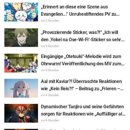
„Erinnert an diese eine Szene aus
Evangelion...“ Unruhestiftendes PV zu
„Chiikawa The Movie: The Secret of the
vor 2 Stunden
Mermaid Island“, in dem Hachiware singt,
„Provozierende Sticker, was?!“ „Ich will
sorgt für Gesprächsstoff
den ‚Yokei na Ose-Wi-Fi‘-Sticker so sehr
benutzen!“ – Erscheinen der 8. LINE-
vor 3 Stunden
Sticker-Reihe zu „The Culling Game“ sorgt
Eingängige „Otetsuki“-Melodie wird zum
für Begeisterung bei den Fans
Ohrwurm! Veröffentlichung des MV zum
Insert-Song aus „The Elusive Samurai“
vor 4 Stunden
sorgt mit Reaktionen wie „In der Reiwa-
Aal mit Kaviar?! Überraschte Reaktionen
Ära ein Charasong zu einem historischen
wie „Kein Reis?!“ – Beitrag zu „Frieren –
Werk!“ für Aufsehen
Nach dem Ende der Reise“ sorgt für
vor 4 Stunden
Resonanz: „Gegrillter Aal ohne Soße ist
Dynamischer Tanjiro und seine Gefährten
was für Kenner“
sorgen für Reaktionen wie „Auffälliger als
auf dem Bildschirm!“ Riesenwerbung zu
vor 4 Stunden
„Demon Slayer: Kimetsu No Yaiba The