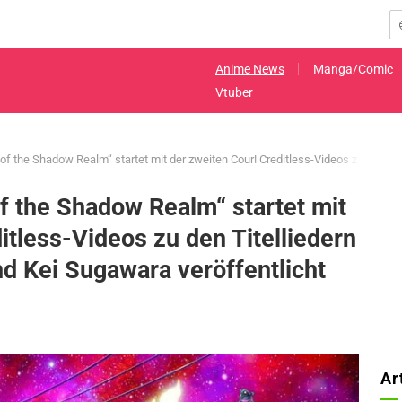
Anime News
Manga/Comic
Vtuber
 the Shadow Realm“ startet mit der zweiten Cour! Creditless-Videos zu den Tit
 the Shadow Realm“ startet mit
itless-Videos zu den Titelliedern
d Kei Sugawara veröffentlicht
Ar