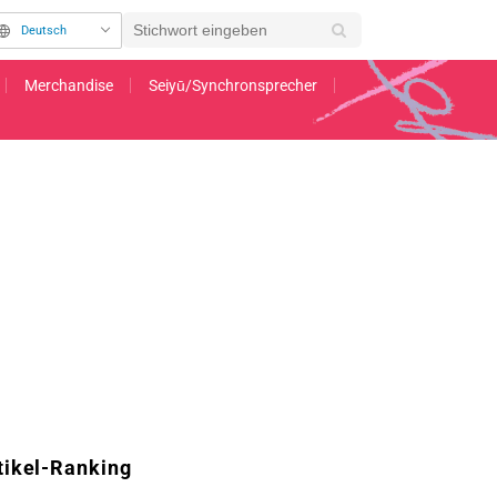
Deutsch
Merchandise
Seiyū/Synchronsprecher
elliedern von Masanori Otoda und Kei Sugawara veröffentlicht
tikel-Ranking