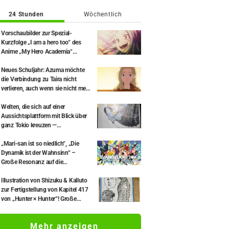
24 Stunden
Wöchentlich
Vorschaubilder zur Spezial-
Kurzfolge „I am a hero too“ des
Anime „My Hero Academia“
enthüllt! Eine Geschichte über das
Mädchen Eri, 8 Jahre nach ihrer
Neues Schuljahr: Azuma möchte
Rettung durch Deku
die Verbindung zu Taira nicht
verlieren, auch wenn sie nicht mehr
in derselben Klasse sind… Episode
18 von „You and I Are Polar
Welten, die sich auf einer
Opposites“: Inhaltsangabe und
Aussichtsplattform mit Blick über
Szenenbilder veröffentlicht
ganz Tokio kreuzen —
Ausstellungsbericht: „Ketzer:
Tödliches Wissen über die
„Mari-san ist so niedlich“, „Die
Bewegung der Erde“ × Tokyo City
Dynamik ist der Wahnsinn“ –
View
Große Resonanz auf die
Enthüllung von Hidenori
Matsubaras wunderschöner
Illustration von Shizuku & Kalluto
Zeichnung der drei Figuren aus
zur Fertigstellung von Kapitel 417
„Neon Genesis Evangelion“ im
von „Hunter × Hunter“! Große
Plugsuit
Resonanz auf den X-Post von
Yoshihiro Togashi
Mehr anzeigen