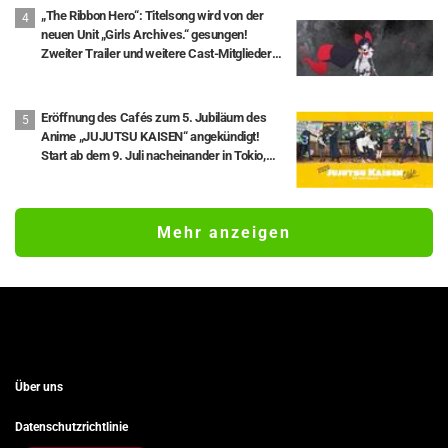
„The Ribbon Hero“: Titelsong wird von der
neuen Unit „Girls Archives.“ gesungen!
Zweiter Trailer und weitere Cast-Mitglieder
enthüllt
Eröffnung des Cafés zum 5. Jubiläum des
Anime „JUJUTSU KAISEN“ angekündigt!
Start ab dem 9. Juli nacheinander in Tokio,
Aichi und Osaka
Mehr anzeigen
Über uns
Datenschutzrichtlinie