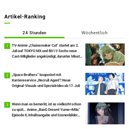
Artikel-Ranking
24 Stunden
Wöchentlich
TV-Anime „Chainsmoker Cat“ startet am 2.
Juli auf TOKYO MX und BS11! Sechs neue
Cast-Mitglieder angekündigt, darunter Misato
Matsuoka als Yaku Neko.
„Space Brothers” kooperiert mit
Karriereservice „Recruit Agent”! Neue
Original-Visuals und Spezialvideo ab 17. Juli
Wenn man es bemerkt, ist es vielleicht schon
zu spät… Anime „BanG Dream! Yume∞Mita“
Episode 8, Inhaltsangabe und Szenenbilder
veröffentlicht