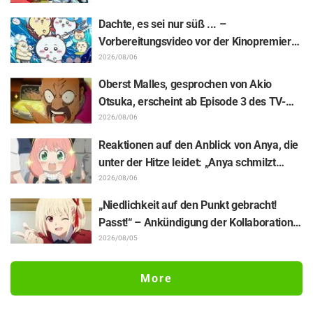
Hauptfigur aus „The Elusive Samurai“, für
Dachte, es sei nur süß ... –
Episode 13
Vorbereitungsvideo vor der Kinopremiere
von „Chiikawa“ sorgt mit überraschender
2026/08/06
Kluft für Erstaunen: „Härter als gedacht“,
Oberst Malles, gesprochen von Akio
„Es geht nur um Arbeit“
Otsuka, erscheint ab Episode 3 des TV-
Animes „The Ghost in the Shell“! Cast-
2026/08/06
Kommentar & Endcard enthüllt
Reaktionen auf den Anblick von Anya, die
unter der Hitze leidet: „Anya schmilzt
dahin“ – „SPY x FAMILY“-
2026/08/06
Ankündigungsillustration sorgt für
„Niedlichkeit auf den Punkt gebracht!
Aufsehen
Passt!“ – Ankündigung der Kollaboration
zwischen „Lycoris Recoil“ und Kumamine
2026/08/05
von „Shigoto Neko“ sorgt für zahlreiche
„Passt!“-Reaktionen
More