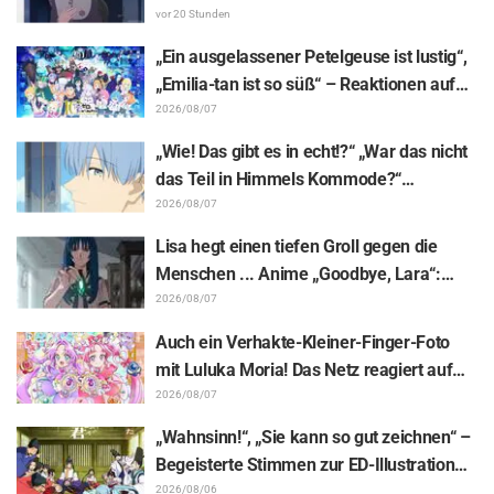
Yume∞Mita“ Episode 8, Inhaltsangabe
vor 20 Stunden
und Szenenbilder veröffentlicht
„Ein ausgelassener Petelgeuse ist lustig“,
„Emilia-tan ist so süß“ – Reaktionen auf
das enthüllte Visuelle zum Event
2026/08/07
anlässlich des 10-jährigen Anime-
„Wie! Das gibt es in echt!?“ „War das nicht
Jubiläums von „Re:ZERO -Starting Life in
das Teil in Himmels Kommode?“
Another World-“
Enthüllung des „Horns des Dunklen
2026/08/07
Drachen“ aus Episode 1 von „Frieren –
Lisa hegt einen tiefen Groll gegen die
Nach dem Ende der Reise“ versetzt Fans
Menschen ... Anime „Goodbye, Lara“:
in Erstaunen
Synopsis und Vorab-Screenshots zu Folge
2026/08/07
6 veröffentlicht
Auch ein Verhakte-Kleiner-Finger-Foto
mit Luluka Moria! Das Netz reagiert auf
den Bericht der Synchronsprecherin Nao
2026/08/07
Tōyama vom Besuch der Dream Stage zu
„Wahnsinn!“, „Sie kann so gut zeichnen“ –
„Star Detective Precure!“ mit: „Das sind ja
Begeisterte Stimmen zur ED-Illustration
zwei Arcanas!“
von Asaki Yuikawa, der Sprecherin der
2026/08/06