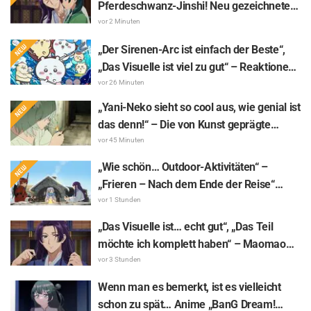
Pferdeschwanz-Jinshi! Neu gezeichnete
„Yukata-Illustration“ zum Sommer-Event
vor 2 Minuten
von „Die Tagebücher der Apothekerin“ löst
„Der Sirenen-Arc ist einfach der Beste“,
Reaktionen aus wie „Mein Herz hat
„Das Visuelle ist viel zu gut“ – Reaktionen
ungelogen einen Aussetzer gehabt“
auf „Chiikawa The Movie: The Secret of
vor 26 Minuten
the Mermaid Island“, der heute am 24.
„Yani-Neko sieht so cool aus, wie genial ist
Juli Premiere feiert
das denn!“ – Die von Kunst geprägte
„Chainsmoker Cat“-Illustration der „Blue
vor 45 Minuten
Period“-Autorin erntet Reaktionen wie
„Wie schön… Outdoor-Aktivitäten“ –
„Sie könnte glatt an der Geidai-
„Frieren – Nach dem Ende der Reise“
Kunsthochschule sein“
macht als „Makiwari-ren“ beim
vor 1 Stunden
Holzspalten auf dem Campingplatz von
„Das Visuelle ist… echt gut“, „Das Teil
sich reden, surrealer Weltanblick sorgt für
möchte ich komplett haben“ – Maomao
Reaktionen wie „Sie genießt wirklich
und Jinshi aus „The Apothecary Diaries
vor 3 Stunden
jeden Tag“
(movie)“ im Kinofilm-Outfit als
Wenn man es bemerkt, ist es vielleicht
aufwendige Figuren umgesetzt
schon zu spät… Anime „BanG Dream!