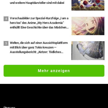
und weitere Hauptdarsteller sind mit dabei
Vorschaubilder zur Spezial-Kurzfolge „I am a
hero too“ des Anime „My Hero Academia“
enthüllt! Eine Geschichte über das Mädchen
Eri, 8 Jahre nach ihrer Rettung durch Deku
Welten, die sich auf einer Aussichtsplattform
mit Blick über ganz Tokio kreuzen —
Ausstellungsbericht: „Ketzer: Tödliches
Wissen über die Bewegung der Erde“ × Tokyo
City View
Mehr anzeigen
Über uns