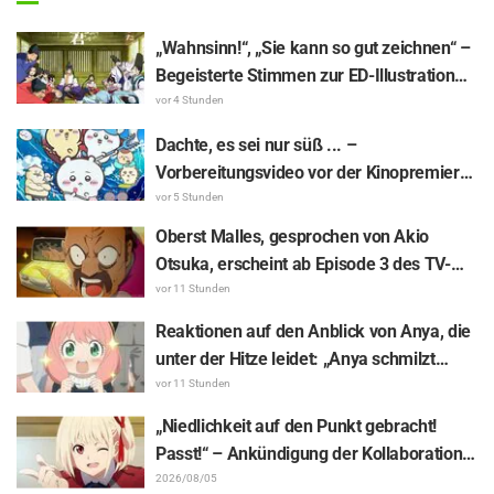
„Wahnsinn!“, „Sie kann so gut zeichnen“ –
Begeisterte Stimmen zur ED-Illustration
von Asaki Yuikawa, der Sprecherin der
vor 4 Stunden
Hauptfigur aus „The Elusive Samurai“, für
Dachte, es sei nur süß ... –
Episode 13
Vorbereitungsvideo vor der Kinopremiere
von „Chiikawa“ sorgt mit überraschender
vor 5 Stunden
Kluft für Erstaunen: „Härter als gedacht“,
Oberst Malles, gesprochen von Akio
„Es geht nur um Arbeit“
Otsuka, erscheint ab Episode 3 des TV-
Animes „The Ghost in the Shell“! Cast-
vor 11 Stunden
Kommentar & Endcard enthüllt
Reaktionen auf den Anblick von Anya, die
unter der Hitze leidet: „Anya schmilzt
dahin“ – „SPY x FAMILY“-
vor 11 Stunden
Ankündigungsillustration sorgt für
„Niedlichkeit auf den Punkt gebracht!
Aufsehen
Passt!“ – Ankündigung der Kollaboration
zwischen „Lycoris Recoil“ und Kumamine
2026/08/05