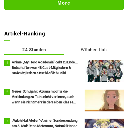
und Episoden-Visual veröffentlicht
More
Artikel-Ranking
24 Stunden
Wöchentlich
Anime „My Hero Academia" geht zu Ende...
Botschaften von 48 Cast-Mitgliedern &
Stabmitgliedern einschließlich Daiki
Yamashita veröffentlicht, Epilog-Visual Full
Ver. ebenfalls freigegeben
Neues Schuljahr: Azuma möchte die
Verbindung zu Taira nicht verlieren, auch
wenn sie nicht mehr in derselben Klasse
sind… Episode 18 von „You and I Are Polar
Opposites“: Inhaltsangabe und Szenenbilder
veröffentlicht
„Witch Hat Atelier“-Anime: Sondersendung
am 5. Mai! Rena Motomura, Natsuki Hanae