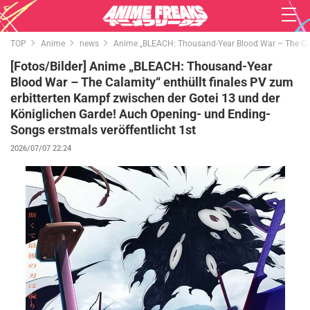
TOP
Anime
news
Anime „BLEACH: Thousand-Year Blood War – The Calam
[Fotos/Bilder] Anime „BLEACH: Thousand-Year
Blood War – The Calamity“ enthüllt finales PV zum
erbitterten Kampf zwischen der Gotei 13 und der
Königlichen Garde! Auch Opening- und Ending-
Songs erstmals veröffentlicht 1st
2026/07/07 22:24