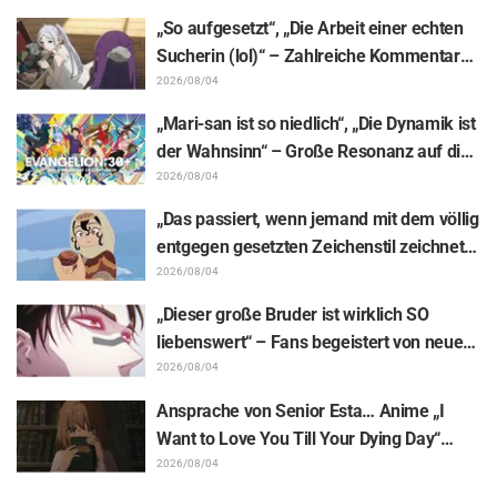
von „Shigoto Neko“ sorgt für zahlreiche
„So aufgesetzt“, „Die Arbeit einer echten
„Passt!“-Reaktionen
Sucherin (lol)“ – Zahlreiche Kommentare
zu einer Frieren-Plüschfigur, die in einer
2026/08/04
Ausstellungs-Mimik steckt: „Frieren –
„Mari-san ist so niedlich“, „Die Dynamik ist
Nach dem Ende der Reise“
der Wahnsinn“ – Große Resonanz auf die
Enthüllung von Hidenori Matsubaras
2026/08/04
wunderschöner Zeichnung der drei
„Das passiert, wenn jemand mit dem völlig
Figuren aus „Neon Genesis Evangelion“ im
entgegen gesetzten Zeichenstil zeichnet“
Plugsuit
– Fans begeistert von der Unterstützungs-
2026/08/04
Illustration des „Yowamushi Pedal“-
„Dieser große Bruder ist wirklich SO
Schöpfers für „Jaadugar: A Witch in
liebenswert“ – Fans begeistert von neuen
Mongolia“
Illustrationen zur „JUJUTSU KAISEN“-
2026/08/04
Ausstellung, auf denen Choso Yūji Itadori
Ansprache von Senior Esta… Anime „I
auf die Pelle rückt
Want to Love You Till Your Dying Day“
Enthüllung von Synopsis für Episode 5,
2026/08/04
Szenenausschnitten, WEB-Trailer und