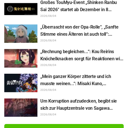
Großes TouMyu-Event „Shinken Ranbu
Episodenposter
Sai 2026“ startet ab Dezember in 8
Städten Japans! Alle 44 Touken Danshi
2026/08/04
vereint
„Überrascht von der Opa-Rolle“, „Sanfte
Stimme eines Älteren ist auch toll“:
Reaktionen auf Akira Ishidas Stimme als
2026/08/04
Stammesfürst in Episode 6 von
„Rechnung begleichen...“: Kou Reirins
„Jaadugar: A Witch in Mongolia“
Knöchelknacken sorgt für Reaktionen wie
„Total Muskelhirn (lol)“ und „Schaut euch
2026/08/04
diesen Blick an!“ / Episode 4 von „Though I
„Mein ganzer Körper zitterte und ich
Am an Inept Villainess“
musste weinen...“: Misaki Kuno,
Sprecherin von Gabu-chan in „Daemons
2026/08/04
of the Shadow Realm“, enthüllt die
Um Korruption aufzudecken, begibt sie
Hintergründe ihrer „seelenbereichernden
sich zur Hauptzentrale von Sagawa
Glanzleistung“ in Episode 17
Electronics… Episode 5 von „The Ghost in
2026/08/04
the Shell“: Inhaltsangabe, Szenenbilder