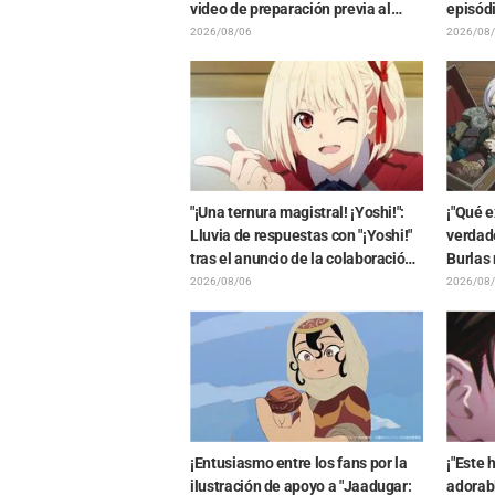
video de preparación previa al
episód
estreno de la película de
Ghost i
2026/08/06
2026/08
"Chiikawa": "Es más crudo de lo
elenco 
imaginado", "Hablan puro de
trabajo"
"¡Una ternura magistral! ¡Yoshi!":
¡"Qué e
Lluvia de respuestas con "¡Yoshi!"
verdade
tras el anuncio de la colaboración
Burlas 
entre "Lycoris Recoil" y Kumamine,
Friere
2026/08/06
2026/08
creador de "Shigoto Neko"
exhibic
final de
¡Entusiasmo entre los fans por la
¡"Este 
ilustración de apoyo a "Jaadugar:
adorabl