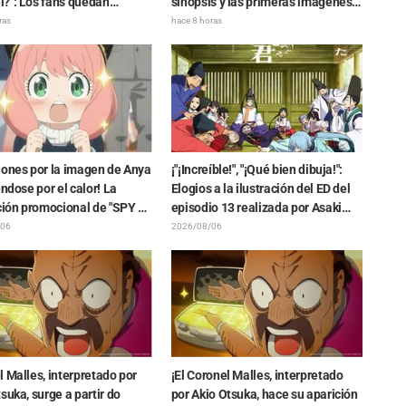
?": Los fans quedan
sinopsis y las primeras imágenes
os ante la revelación del
del episodio 6 del anime
ras
hace 8 horas
o del Dragón Oscuro" que
“Goodbye, Lara”
ó en el episodio 1 de
n: Más allá del final del
iones por la imagen de Anya
¡"¡Increíble!", "¡Qué bien dibuja!":
éndose por el calor! La
Elogios a la ilustración del ED del
ción promocional de "SPY x
episodio 13 realizada por Asaki
" provoca comentarios
Yuikawa, actriz de voz del
/06
2026/08/06
Anya se está derritiendo"
protagonista de "The Elusive
Samurai"
 Malles, interpretado por
¡El Coronel Malles, interpretado
suka, surge a partir do
por Akio Otsuka, hace su aparición