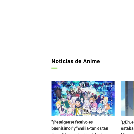
Noticias de Anime
"¡Petelgeuse festivo es
"¡¿Eh, e
buenísimo!" y "Emilia-tan es tan
estaba 