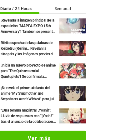
Diario / 24 Horas
Semanal
¡Revelada la imagen principal de la
exposición "MAPPA EXPO 15th
Anniversary"! También se presentan
ilustraciones exclusivas de "Jujutsu
Kaisen", "Chainsaw Man" y "Ataque
Riirii sospecha de las palabras de
a los Titanes"
Keigetsu (Reirin)... Revelan la
sinopsis y las imágenes previas del
episodio 4 de Though I Am an
Inept Villainess
¡Inicia un nuevo proyecto de anime
para "The Quintessential
Quintuplets"! Se confirma la
adaptación a anime de la novela
"Shunka Shuuto" y la producción de
¡Se revela el primer adelanto del
una nueva OVA.
anime "My Stepmother and
Stepsisters Aren't Wicked" para julio
de 2026! Visual principal y PV
disponibles
"¡Una ternura magistral! ¡Yoshi!":
Lluvia de respuestas con "¡Yoshi!"
tras el anuncio de la colaboración
entre "Lycoris Recoil" y Kumamine,
creador de "Shigoto Neko"
Ver más