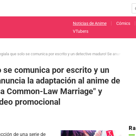
Noticias de Anime
Cómics
VTubers
egiala que solo se comunica por escrito y un detective maduro! Se anuncia la 
o se comunica por escrito y un
nuncia la adaptación al anime de
d a Common-Law Marriage" y
ideo promocional
Ra
cción de una serie de