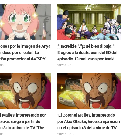
o del Dragón Oscuro" que
“Goodbye, Lara”
ó en el episodio 1 de
n: Más allá del final del
iones por la imagen de Anya
¡"¡Increíble!", "¡Qué bien dibuja!":
éndose por el calor! La
Elogios a la ilustración del ED del
ción promocional de "SPY x
episodio 13 realizada por Asaki
" provoca comentarios
Yuikawa, actriz de voz del
/06
2026/08/06
Anya se está derritiendo"
protagonista de "The Elusive
Samurai"
 Malles, interpretado por
¡El Coronel Malles, interpretado
suka, surge a partir do
por Akio Otsuka, hace su aparición
io 3 do anime de TV "The
en el episodio 3 del anime de TV
n the Shell"! Comentário do
"The Ghost in the Shell"! Revelan
/06
2026/08/06