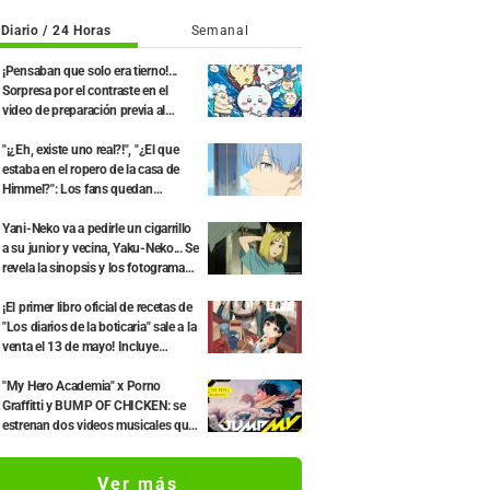
Diario / 24 Horas
Semanal
¡Pensaban que solo era tierno!...
Sorpresa por el contraste en el
video de preparación previa al
estreno de la película de "Chiikawa":
"Es más crudo de lo imaginado",
"¡¿Eh, existe uno real?!", "¿El que
"Hablan puro de trabajo"
estaba en el ropero de la casa de
Himmel?": Los fans quedan
perplejos ante la revelación del
"Cuerno del Dragón Oscuro" que
Yani-Neko va a pedirle un cigarrillo
apareció en el episodio 1 de
a su junior y vecina, Yaku-Neko... Se
"Frieren: Más allá del final del viaje"
revela la sinopsis y los fotogramas
del segundo episodio del anime
"Chainsmoker Cat"
¡El primer libro oficial de recetas de
"Los diarios de la boticaria" sale a la
venta el 13 de mayo! Incluye
historias originales escritas por
Natsu Hyuuga
"My Hero Academia" x Porno
Graffitti y BUMP OF CHICKEN: se
estrenan dos videos musicales que
combinan el manga original con las
canciones
Ver más