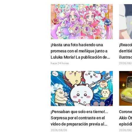
aniversario del anime "Re:ZERO -
"Cuern
Starting Life in Another World-"
apareci
genera gran entusiasmo
"Friere
viaje"
¡Hasta una foto haciendo una
¡Reacc
promesa con el meñique junto a
derriti
Luluka Moria! La publicación de
ilustra
Nao Tōyama, la actriz de voz de
FAMILY
hace 24 horas
2026/08
"Star Detective Precure!", al asistir
como: "
al Dream Stage genera
repercusión con comentarios
como "¡Es una doble Arcana!"
¡Pensaban que solo era tierno!...
Coronel
Sorpresa por el contraste en el
Akio Ōt
video de preparación previa al
episód
estreno de la película de
Ghost i
2026/08/06
2026/08