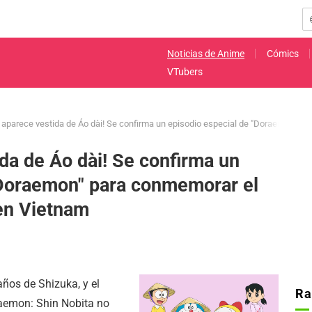
Noticias de Anime
Cómics
VTubers
 aparece vestida de Áo dài! Se confirma un episodio especial de "Doraemon" pa
da de Áo dài! Se confirma un
"Doraemon" para conmemorar el
 en Vietnam
ños de Shizuka, y el
Ra
raemon: Shin Nobita no