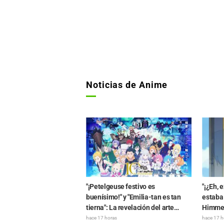
Noticias de Anime
"¡Petelgeuse festivo es
"¡¿Eh, e
buenísimo!" y "Emilia-tan es tan
estaba 
tierna": La revelación del arte
Himmel
visual del evento del 10.º
perplej
hace 17 horas
hace 17 h