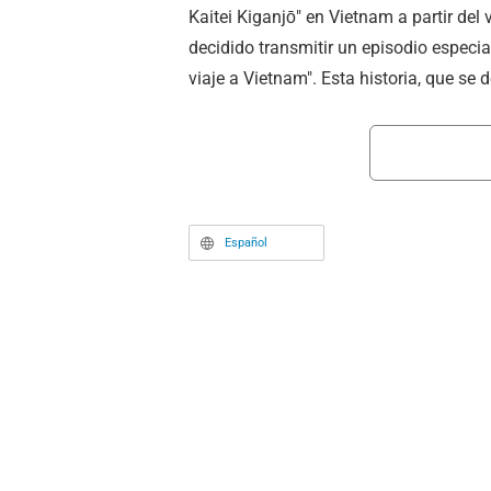
Kaitei Kiganjō" en Vietnam a partir del
decidido transmitir un episodio especial
viaje a Vietnam". Esta historia, que se 
para festejar el mes especial de Shizuk
de mayo.
Español