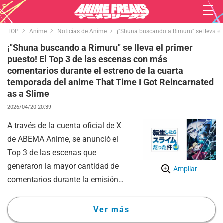
TOP
Anime
Noticias de Anime
¡"Shuna buscando a Rimuru" se lleva el
¡"Shuna buscando a Rimuru" se lleva el primer
puesto! El Top 3 de las escenas con más
comentarios durante el estreno de la cuarta
temporada del anime That Time I Got Reincarnated
as a Slime
2026/04/20 20:39
A través de la cuenta oficial de X
de ABEMA Anime, se anunció el
Top 3 de las escenas que
generaron la mayor cantidad de
Ampliar
comentarios durante la emisión
del primer episodio de la cuarta
temporada (episodio 73 en total)
Ver más
de That Time I Got Reincarnated