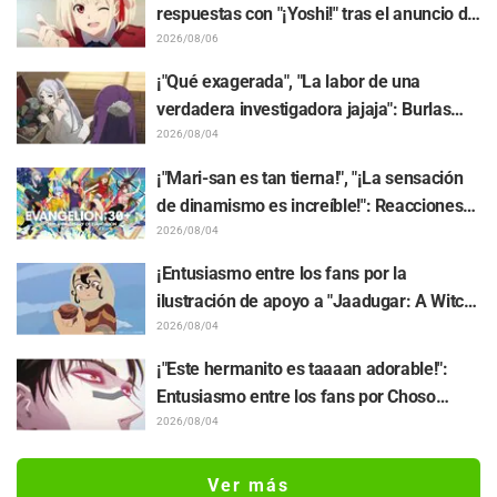
tarjeta final (endcard)
respuestas con "¡Yoshi!" tras el anuncio de
la colaboración entre "Lycoris Recoil" y
2026/08/06
Kumamine, creador de "Shigoto Neko"
¡"Qué exagerada", "La labor de una
verdadera investigadora jajaja": Burlas
masivas por el peluche de Frieren
2026/08/04
atrapado en un Mímic de exhibición en
¡"Mari-san es tan tierna!", "¡La sensación
"Frieren: Más allá del final del viaje"
de dinamismo es increíble!": Reacciones
ante el hermoso dibujo revelado de
2026/08/04
Hidenori Matsubara con las 3 chicas
¡Entusiasmo entre los fans por la
vistiendo sus Plugsuits de "Neon Genesis
ilustración de apoyo a "Jaadugar: A Witch
Evangelion"
in Mongolia" realizada por el autor de
2026/08/04
"Yowamushi Pedal"! "Esto es lo que pasa
¡"Este hermanito es taaaan adorable!":
cuando lo dibuja la persona con el estilo
Entusiasmo entre los fans por Choso
más diferente al habitual"
acercándose a Yūji Itadori en la ilustración
2026/08/04
especial de "Jujutsu Kaisen"
Ver más