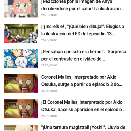
¡Reacciones por la imagen de Anya
al Dream Stage genera repercusión con
derritiéndose por el calor! La ilustración
comentarios como "¡Es una doble Arcana!"
promocional de "SPY x FAMILY" provoca
2026/08/06
comentarios como: "Anya se está
¡"¡Increíble!", "¡Qué bien dibuja!": Elogios a
derritiendo"
la ilustración del ED del episodio 13
realizada por Asaki Yuikawa, actriz de voz
2026/08/06
del protagonista de "The Elusive Samurai"
¡Pensaban que solo era tierno!... Sorpresa
por el contraste en el video de
preparación previa al estreno de la
2026/08/06
película de "Chiikawa": "Es más crudo de
Coronel Malles, interpretado por Akio
lo imaginado", "Hablan puro de trabajo"
Ōtsuka, surge a partir do episódio 3 do
anime de TV "The Ghost in the Shell"!
2026/08/06
Comentário do elenco e arte final são
¡El Coronel Malles, interpretado por Akio
revelados
Otsuka, hace su aparición en el episodio 3
del anime de TV "The Ghost in the Shell"!
2026/08/06
Revelan comentarios del elenco y la
"¡Una ternura magistral! ¡Yoshi!": Lluvia de