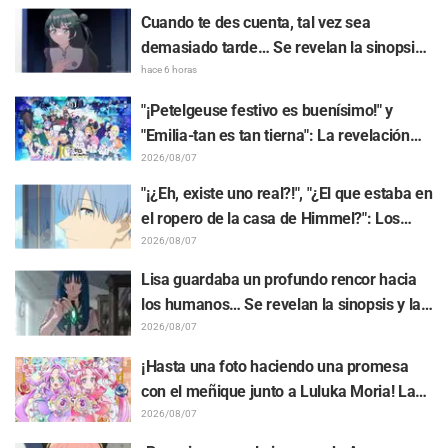
Cuando te des cuenta, tal vez sea
demasiado tarde… Se revelan la sinopsis
y fotogramas del episodio 8 del anime
hace 6 horas
"BanG Dream! Yume∞Mita"
"¡Petelgeuse festivo es buenísimo!" y
"Emilia-tan es tan tierna": La revelación
del arte visual del evento del 10.º
2026/08/07
aniversario del anime "Re:ZERO -Starting
"¡¿Eh, existe uno real?!", "¿El que estaba en
Life in Another World-" genera gran
el ropero de la casa de Himmel?": Los
entusiasmo
fans quedan perplejos ante la revelación
2026/08/07
del "Cuerno del Dragón Oscuro" que
Lisa guardaba un profundo rencor hacia
apareció en el episodio 1 de "Frieren: Más
los humanos… Se revelan la sinopsis y las
allá del final del viaje"
primeras imágenes del episodio 6 del
2026/08/07
anime “Goodbye, Lara”
¡Hasta una foto haciendo una promesa
con el meñique junto a Luluka Moria! La
publicación de Nao Tōyama, la actriz de
2026/08/07
voz de "Star Detective Precure!", al asistir