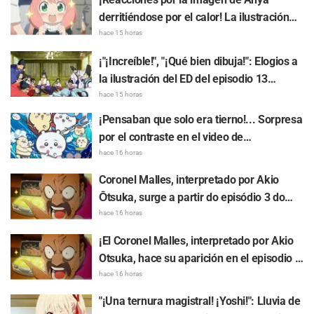
derritiéndose por el calor! La ilustración
promocional de "SPY x FAMILY" provoca
hace 15 horas
comentarios como: "Anya se está
¡"¡Increíble!", "¡Qué bien dibuja!": Elogios a
derritiendo"
la ilustración del ED del episodio 13
realizada por Asaki Yuikawa, actriz de voz
hace 15 horas
del protagonista de "The Elusive Samurai"
¡Pensaban que solo era tierno!... Sorpresa
por el contraste en el video de
preparación previa al estreno de la
hace 16 horas
película de "Chiikawa": "Es más crudo de
Coronel Malles, interpretado por Akio
lo imaginado", "Hablan puro de trabajo"
Ōtsuka, surge a partir do episódio 3 do
anime de TV "The Ghost in the Shell"!
hace 16 horas
Comentário do elenco e arte final são
¡El Coronel Malles, interpretado por Akio
revelados
Otsuka, hace su aparición en el episodio 3
del anime de TV "The Ghost in the Shell"!
hace 16 horas
Revelan comentarios del elenco y la
"¡Una ternura magistral! ¡Yoshi!": Lluvia de
tarjeta final (endcard)