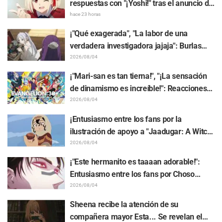
respuestas con "¡Yoshi!" tras el anuncio de
la colaboración entre "Lycoris Recoil" y
hace 23 horas
Kumamine, creador de "Shigoto Neko"
¡"Qué exagerada", "La labor de una
verdadera investigadora jajaja": Burlas
masivas por el peluche de Frieren
2026/08/04
atrapado en un Mímic de exhibición en
¡"Mari-san es tan tierna!", "¡La sensación
"Frieren: Más allá del final del viaje"
de dinamismo es increíble!": Reacciones
ante el hermoso dibujo revelado de
2026/08/04
Hidenori Matsubara con las 3 chicas
¡Entusiasmo entre los fans por la
vistiendo sus Plugsuits de "Neon Genesis
ilustración de apoyo a "Jaadugar: A Witch
Evangelion"
in Mongolia" realizada por el autor de
2026/08/04
"Yowamushi Pedal"! "Esto es lo que pasa
¡"Este hermanito es taaaan adorable!":
cuando lo dibuja la persona con el estilo
Entusiasmo entre los fans por Choso
más diferente al habitual"
acercándose a Yūji Itadori en la ilustración
2026/08/04
especial de "Jujutsu Kaisen"
Sheena recibe la atención de su
compañera mayor Esta... Se revelan el