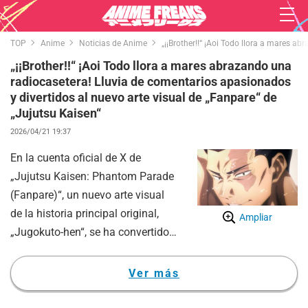
TOP
Anime
Noticias de Anime
„¡¡Brother!!“ ¡Aoi Todo llora a mares a
„¡¡Brother!!“ ¡Aoi Todo llora a mares abrazando una
radiocasetera! Lluvia de comentarios apasionados
y divertidos al nuevo arte visual de „Fanpare“ de
„Jujutsu Kaisen“
2026/04/21 19:37
En la cuenta oficial de X de
„Jujutsu Kaisen: Phantom Parade
(Fanpare)“, un nuevo arte visual
de la historia principal original,
Ampliar
„Jugokuto-hen“, se ha convertido
en un gran tema de conversación.
El 14 de abril a las 15:00 horas, se
Ver más
publicó el cuarto capítulo de
dicha historia, „Ketto Kodoku“.