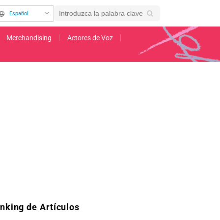
Español
Merchandising
Actores de Voz
vas del nuevo tomo del manga de "Re:ZERO": "¡Nuestra querida Emilia es la mejor!"
nking de Artículos