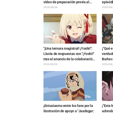
video de preparación previa al
episód
estreno de la película de
Ghost i
2026/08/06
2026/08
"Chiikawa": "Es más crudo de lo
elenco 
imaginado", "Hablan puro de
trabajo"
"¡Una ternura magistral! ¡Yoshi!":
¡"Qué e
Lluvia de respuestas con "¡Yoshi!"
verdade
tras el anuncio de la colaboración
Burlas 
entre "Lycoris Recoil" y Kumamine,
Friere
2026/08/06
2026/08
creador de "Shigoto Neko"
exhibic
final de
¡Entusiasmo entre los fans por la
¡"Este 
ilustración de apoyo a "Jaadugar:
adorabl