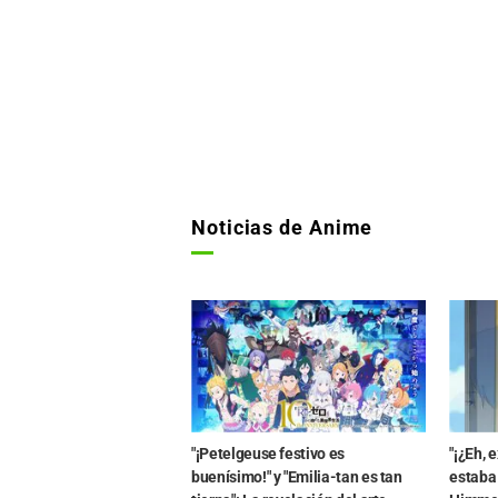
Noticias de Anime
"¡Petelgeuse festivo es
"¡¿Eh, e
buenísimo!" y "Emilia-tan es tan
estaba 