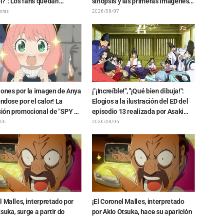
?": Los fans quedan
sinopsis y las primeras imágenes
os ante la revelación del
del episodio 6 del anime
oras
2026/08/07
o del Dragón Oscuro" que
“Goodbye, Lara”
ó en el episodio 1 de
n: Más allá del final del
iones por la imagen de Anya
¡"¡Increíble!", "¡Qué bien dibuja!":
éndose por el calor! La
Elogios a la ilustración del ED del
ción promocional de "SPY x
episodio 13 realizada por Asaki
" provoca comentarios
Yuikawa, actriz de voz del
/06
2026/08/06
Anya se está derritiendo"
protagonista de "The Elusive
Samurai"
 Malles, interpretado por
¡El Coronel Malles, interpretado
suka, surge a partir do
por Akio Otsuka, hace su aparición