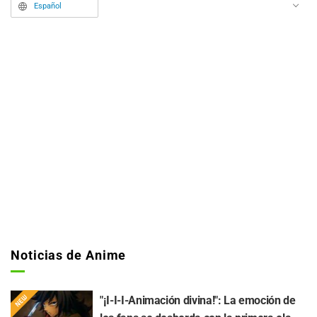
Español
Noticias de Anime
"¡I-I-I-Animación divina!": La emoción de