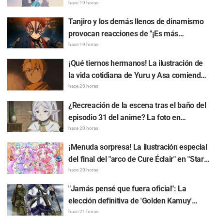
reacciones que dicen "Comerla a la
hace 19 horas
parrilla sin salsa es de verdaderos
Tanjiro y los demás llenos de dinamismo
conocedores" ante la publicación de
provocan reacciones de "¡Es más
"Frieren: Más allá del final del viaje"
deslumbrante que en la pantalla!": El
hace 19 horas
cartel gigante de "Demon Slayer: Kimetsu
¡Qué tiernos hermanos! La ilustración de
no Yaiba - Castillo Infinito" aparece en
la vida cotidiana de Yuru y Asa comiendo
Ikebukuro y genera una gran repercusión
raspados en "Daemons of the Shadow
hace 20 horas
Realm" desata reacciones de "Es
¿Recreación de la escena tras el baño del
demasiado valioso, me muero" y "Parecen
episodio 31 del anime? La foto en
totalmente una pareja"
colaboración entre "Frieren: Más allá del
hace 20 horas
final del viaje" y "Garigari-kun" causa
¡Menuda sorpresa! La ilustración especial
sensación al parecer que "tiene la cabeza
del final del "arco de Cure Éclair" en "Star
envuelta en una toalla"
Detective Precure!" conmueve a los fans:
hace 20 horas
"Siento un gran nudo en el corazón" y "Se
"Jamás pensé que fuera oficial": La
nota el amor de la producción"
elección definitiva de 'Golden Kamuy'
entre "Tanigaki el Matagi" y "Genjiro-chan"
hace 21 horas