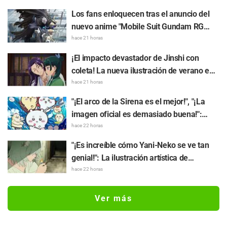
provoca una lluvia de comentarios de "Me
Los fans enloquecen tras el anuncio del
encantan ambos"
nuevo anime "Mobile Suit Gundam RG
XARX-ZERO" para 2027: "¡¡Una capa y un
hace 21 horas
brazo tipo bestia!!" y "El mecha del
¡El impacto devastador de Jinshi con
protagonista es muy atractivo"
coleta! La nueva ilustración de verano en
yukata de "Los diarios de la boticaria"
hace 21 horas
genera furor: "Me dio un paro cardíaco" y
"¡El arco de la Sirena es el mejor!", "¡La
"Debería ser preservado como un mural"
imagen oficial es demasiado buena!":
Gran expectativa por el estreno de la
hace 22 horas
película "Chiikawa The Movie: The Secret
"¡Es increíble cómo Yani-Neko se ve tan
of the Mermaid Island" hoy, 24 de julio
genial!": La ilustración artística de
"Chainsmoker Cat" realizada por la autora
hace 22 horas
de "Blue Period" genera comentarios
como "Tranquilamente podría estar en la
Ver más
Universidad de las Artes"