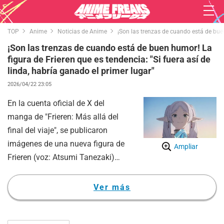
TOP
Anime
Noticias de Anime
¡Son las trenzas de cuando está de buen
¡Son las trenzas de cuando está de buen humor! La
figura de Frieren que es tendencia: "Si fuera así de
linda, habría ganado el primer lugar"
2026/04/22 23:05
En la cuenta oficial de X del
manga de "Frieren: Más allá del
final del viaje", se publicaron
imágenes de una nueva figura de
Ampliar
Frieren (voz: Atsumi Tanezaki)
luciendo un peinado de trenzas, y
su increíble ternura se ha vuelto el
Ver más
tema del momento entre los fans.