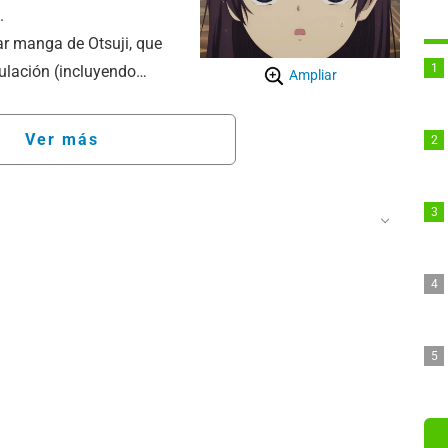
.
ar manga de Otsuji, que
culación (incluyendo
Ampliar
 a Miya Nakamura, una hija
e, es acogida por la
Ver más
ella estaba preparada
a con una situación
astras no la maltratan en
y reconfortante llena de