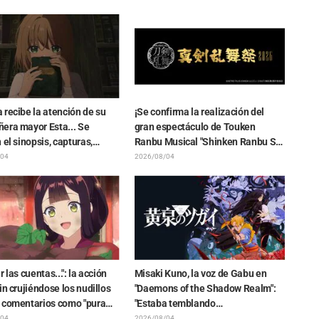
ri Matsubara con las 3
"Esto es lo que pasa cuando lo
vistiendo sus Plugsuits de
dibuja la persona con el estilo más
Genesis Evangelion"
diferente al habitual"
recibe la atención de su
¡Se confirma la realización del
era mayor Esta... Se
gran espectáculo de Touken
 el sinopsis, capturas,
Ranbu Musical "Shinken Ranbu Sai
 WEB y póster de episodio
2026" a partir de diciembre en 8
/04
2026/08/04
ítulo 5 del anime "I Want to
ciudades de Japón! Un total de 44
u Till Your Dying Day"
Touken Danshi se reunirán en el
escenario
r las cuentas...": la acción
Misaki Kuno, la voz de Gabu en
in crujiéndose los nudillos
"Daemons of the Shadow Realm":
 comentarios como "pura
"Estaba temblando
bruta jajaja" y "miren esa
completamente y rompi en
/04
2026/08/04