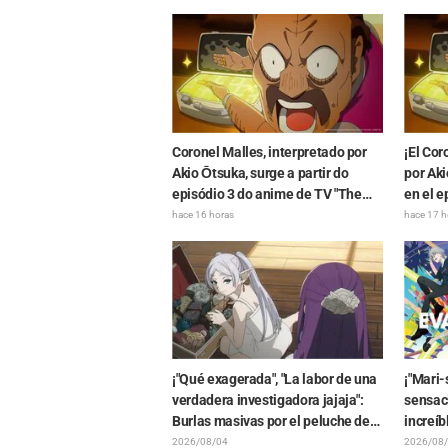
como: "Anya se está derritiendo"
protago
Samura
Coronel Malles, interpretado por
¡El Cor
Akio Ōtsuka, surge a partir do
por Aki
episódio 3 do anime de TV "The
en el e
Ghost in the Shell"! Comentário do
"The Gh
hace 16 horas
hace 17 h
elenco e arte final são revelados
comenta
final (
¡"Qué exagerada", "La labor de una
¡"Mari-
verdadera investigadora jajaja":
sensac
Burlas masivas por el peluche de
increíb
Frieren atrapado en un Mímic de
hermos
2026/08/04
2026/08