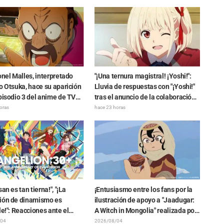
nista de "The Elusive
"Chiikawa": "Es más crudo de lo
i"
imaginado", "Hablan puro de
trabajo"
onel Malles, interpretado
"¡Una ternura magistral! ¡Yoshi!":
o Otsuka, hace su aparición
Lluvia de respuestas con "¡Yoshi!"
pisodio 3 del anime de TV
tras el anuncio de la colaboración
ost in the Shell"! Revelan
entre "Lycoris Recoil" y Kumamine,
oras
hace 23 horas
rios del elenco y la tarjeta
creador de "Shigoto Neko"
endcard)
san es tan tierna!", "¡La
¡Entusiasmo entre los fans por la
ión de dinamismo es
ilustración de apoyo a "Jaadugar:
le!": Reacciones ante el
A Witch in Mongolia" realizada por
o dibujo revelado de
el autor de "Yowamushi Pedal"!
/04
2026/08/04