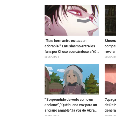
exhibición en "Frieren: Más allá del
Hideno
final del viaje"
chicas 
"Neon 
¡"Este hermanito es taaaan
Sheena 
adorable!": Entusiasmo entre los
compañ
fans por Choso acercándose a Yūji
revelan
Itadori en la ilustración especial de
avance
2026/08/04
2026/08
"Jujutsu Kaisen"
del cap
Love Yo
"¡Sorprendido de verlo como un
"A paga
anciano!", "Qué buena voz para un
de Reir
anciano amable": la voz de Akira
genera
Ishida como líder tribal impacta en
fuerza 
2026/08/04
2026/08