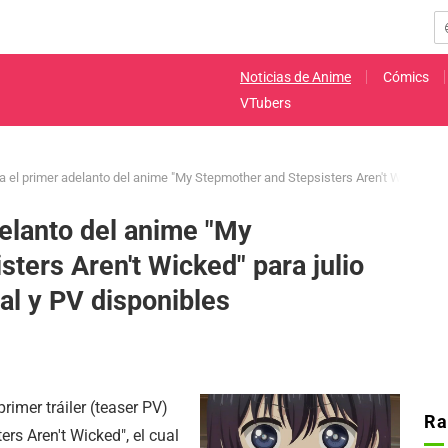
Noticias de Anime
Cómics
VTubers
la el primer adelanto del anime "My Stepmother and Stepsisters Aren't Wicked" par
delanto del anime "My
ters Aren't Wicked" para julio
pal y PV disponibles
primer tráiler (teaser PV)
Ra
rs Aren't Wicked", el cual