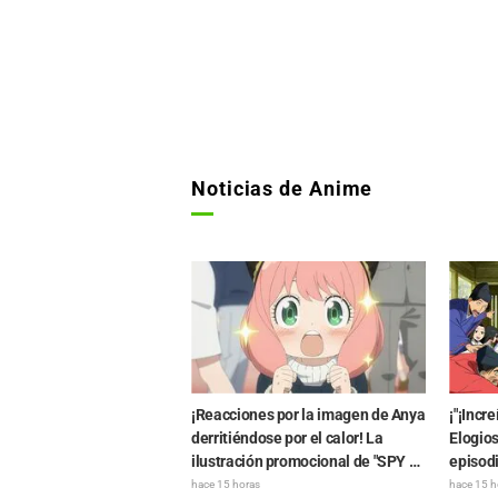
Noticias de Anime
¡Reacciones por la imagen de Anya
¡"¡Incre
derritiéndose por el calor! La
Elogios
ilustración promocional de "SPY x
episodi
FAMILY" provoca comentarios
Yuikawa
hace 15 horas
hace 15 h