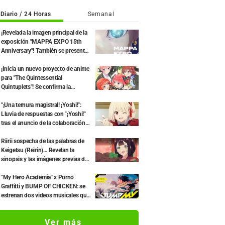
Diario / 24 Horas
Semanal
¡Revelada la imagen principal de la
exposición "MAPPA EXPO 15th
Anniversary"! También se presentan
ilustraciones exclusivas de "Jujutsu
Kaisen", "Chainsaw Man" y "Ataque
¡Inicia un nuevo proyecto de anime
a los Titanes"
para "The Quintessential
Quintuplets"! Se confirma la
adaptación a anime de la novela
"Shunka Shuuto" y la producción de
"¡Una ternura magistral! ¡Yoshi!":
una nueva OVA.
Lluvia de respuestas con "¡Yoshi!"
tras el anuncio de la colaboración
entre "Lycoris Recoil" y Kumamine,
creador de "Shigoto Neko"
Riirii sospecha de las palabras de
Keigetsu (Reirin)... Revelan la
sinopsis y las imágenes previas del
episodio 4 de Though I Am an
Inept Villainess
"My Hero Academia" x Porno
Graffitti y BUMP OF CHICKEN: se
estrenan dos videos musicales que
combinan el manga original con las
canciones
Ver más