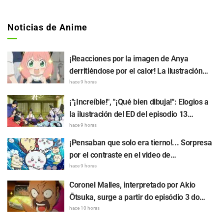
Noticias de Anime
¡Reacciones por la imagen de Anya
derritiéndose por el calor! La ilustración
promocional de "SPY x FAMILY" provoca
hace 9 horas
comentarios como: "Anya se está
¡"¡Increíble!", "¡Qué bien dibuja!": Elogios a
derritiendo"
la ilustración del ED del episodio 13
realizada por Asaki Yuikawa, actriz de voz
hace 9 horas
del protagonista de "The Elusive Samurai"
¡Pensaban que solo era tierno!... Sorpresa
por el contraste en el video de
preparación previa al estreno de la
hace 9 horas
película de "Chiikawa": "Es más crudo de
Coronel Malles, interpretado por Akio
lo imaginado", "Hablan puro de trabajo"
Ōtsuka, surge a partir do episódio 3 do
anime de TV "The Ghost in the Shell"!
hace 10 horas