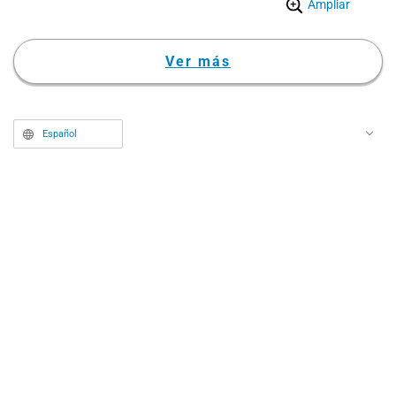
Ampliar
elegante, ha recibido grandes
elogios y se ha vuelto tendencia
Ver más
en redes sociales.
Español