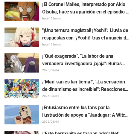
Comentário do elenco e arte final são
¡El Coronel Malles, interpretado por Akio
revelados
Otsuka, hace su aparición en el episodio 3
del anime de TV "The Ghost in the Shell"!
hace 10 horas
Revelan comentarios del elenco y la
"¡Una ternura magistral! ¡Yoshi!": Lluvia de
tarjeta final (endcard)
respuestas con "¡Yoshi!" tras el anuncio de
la colaboración entre "Lycoris Recoil" y
hace 16 horas
Kumamine, creador de "Shigoto Neko"
¡"Qué exagerada", "La labor de una
verdadera investigadora jajaja": Burlas
masivas por el peluche de Frieren
2026/08/04
atrapado en un Mímic de exhibición en
¡"Mari-san es tan tierna!", "¡La sensación
"Frieren: Más allá del final del viaje"
de dinamismo es increíble!": Reacciones
ante el hermoso dibujo revelado de
2026/08/04
Hidenori Matsubara con las 3 chicas
¡Entusiasmo entre los fans por la
vistiendo sus Plugsuits de "Neon Genesis
ilustración de apoyo a "Jaadugar: A Witch
Evangelion"
in Mongolia" realizada por el autor de
2026/08/04
"Yowamushi Pedal"! "Esto es lo que pasa
¡"Este hermanito es taaaan adorable!":