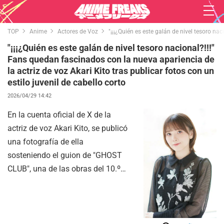
TOP
Anime
Actores de Voz
"¡¡¡¿Quién es este galán de nivel tesoro nac
"¡¡¡¿Quién es este galán de nivel tesoro nacional?!!!"
Fans quedan fascinados con la nueva apariencia de
la actriz de voz Akari Kito tras publicar fotos con un
estilo juvenil de cabello corto
2026/04/29 14:42
En la cuenta oficial de X de la
actriz de voz Akari Kito, se publicó
una fotografía de ella
sosteniendo el guion de "GHOST
CLUB", una de las obras del 10.º
aniversario de la lectura
dramatizada musical
"VOICARION". Su apariencia, que
recuerda a la de un chico guapo y