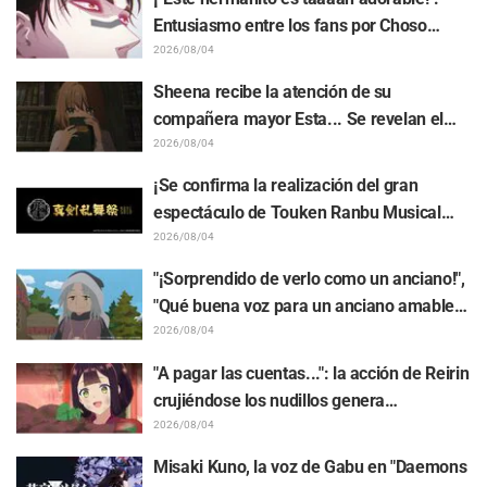
cuando lo dibuja la persona con el estilo
Entusiasmo entre los fans por Choso
más diferente al habitual"
acercándose a Yūji Itadori en la ilustración
2026/08/04
especial de "Jujutsu Kaisen"
Sheena recibe la atención de su
compañera mayor Esta... Se revelan el
sinopsis, capturas, avance WEB y póster
2026/08/04
de episodio del capítulo 5 del anime "I
¡Se confirma la realización del gran
Want to Love You Till Your Dying Day"
espectáculo de Touken Ranbu Musical
"Shinken Ranbu Sai 2026" a partir de
2026/08/04
diciembre en 8 ciudades de Japón! Un
"¡Sorprendido de verlo como un anciano!",
total de 44 Touken Danshi se reunirán en
"Qué buena voz para un anciano amable":
el escenario
la voz de Akira Ishida como líder tribal
2026/08/04
impacta en el episodio 6 del anime
"A pagar las cuentas...": la acción de Reirin
"Jaadugar: A Witch in Mongolia"
crujiéndose los nudillos genera
comentarios como "pura fuerza bruta
2026/08/04
jajaja" y "miren esa cara" / "Though I Am
Misaki Kuno, la voz de Gabu en "Daemons
an Inept Villainess" episodio 4