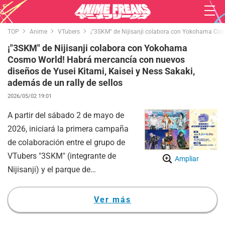
TOP
Anime
VTubers
¡"3SKM" de Nijisanji colabora con Yokohama Cosm
¡"3SKM" de Nijisanji colabora con Yokohama
Cosmo World! Habrá mercancía con nuevos
diseños de Yusei Kitami, Kaisei y Ness Sakaki,
además de un rally de sellos
2026/05/02 19:01
A partir del sábado 2 de mayo de
2026, iniciará la primera campaña
de colaboración entre el grupo de
VTubers "3SKM" (integrante de
Ampliar
Nijisanji) y el parque de
diversiones urbano "Yokohama
Cosmo World".
Ver más
En esta campaña, los tres
miembros —Yusei Kitami, Kaisei y