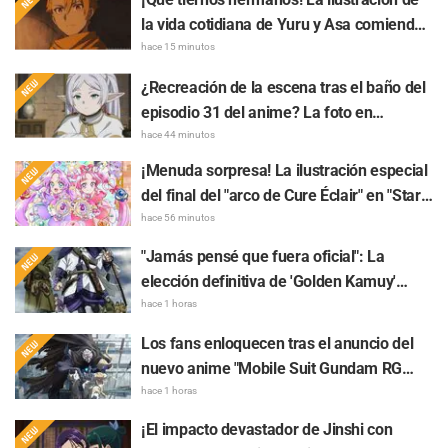
la vida cotidiana de Yuru y Asa comiendo
raspados en "Daemons of the Shadow
hace 15 minutos
Realm" desata reacciones de "Es
¿Recreación de la escena tras el baño del
demasiado valioso, me muero" y "Parecen
episodio 31 del anime? La foto en
totalmente una pareja"
colaboración entre "Frieren: Más allá del
hace 44 minutos
final del viaje" y "Garigari-kun" causa
¡Menuda sorpresa! La ilustración especial
sensación al parecer que "tiene la cabeza
del final del "arco de Cure Éclair" en "Star
envuelta en una toalla"
Detective Precure!" conmueve a los fans:
hace 56 minutos
"Siento un gran nudo en el corazón" y "Se
"Jamás pensé que fuera oficial": La
nota el amor de la producción"
elección definitiva de 'Golden Kamuy'
entre "Tanigaki el Matagi" y "Genjiro-chan"
hace 1 horas
provoca una lluvia de comentarios de "Me
Los fans enloquecen tras el anuncio del
encantan ambos"
nuevo anime "Mobile Suit Gundam RG
XARX-ZERO" para 2027: "¡¡Una capa y un
hace 1 horas
brazo tipo bestia!!" y "El mecha del
¡El impacto devastador de Jinshi con
protagonista es muy atractivo"