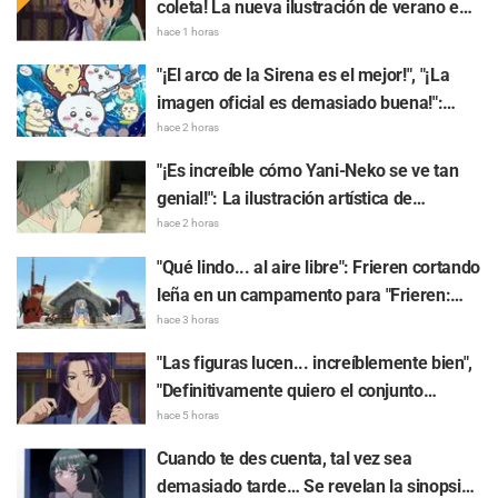
coleta! La nueva ilustración de verano en
yukata de "Los diarios de la boticaria"
hace 1 horas
genera furor: "Me dio un paro cardíaco" y
"¡El arco de la Sirena es el mejor!", "¡La
"Debería ser preservado como un mural"
imagen oficial es demasiado buena!":
Gran expectativa por el estreno de la
hace 2 horas
película "Chiikawa The Movie: The Secret
"¡Es increíble cómo Yani-Neko se ve tan
of the Mermaid Island" hoy, 24 de julio
genial!": La ilustración artística de
"Chainsmoker Cat" realizada por la autora
hace 2 horas
de "Blue Period" genera comentarios
"Qué lindo... al aire libre": Frieren cortando
como "Tranquilamente podría estar en la
leña en un campamento para "Frieren:
Universidad de las Artes"
Más allá del final del viaje", y los fans
hace 3 horas
reaccionan a su surrealista mundo con
"Las figuras lucen... increíblemente bien",
comentarios como "Se la ve muy feliz
"Definitivamente quiero el conjunto
todos los días"
completo": Maomao y Jinshi de "Los
hace 5 horas
diarios de la boticaria: La película" cobran
Cuando te des cuenta, tal vez sea
vida en elaboradas figuras con sus
demasiado tarde… Se revelan la sinopsis