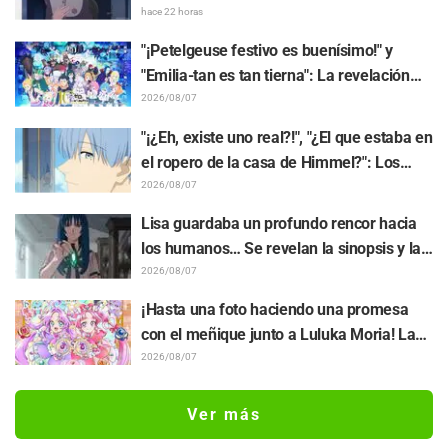
atuendos de la película
y fotogramas del episodio 8 del anime
hace 22 horas
"BanG Dream! Yume∞Mita"
"¡Petelgeuse festivo es buenísimo!" y
"Emilia-tan es tan tierna": La revelación
del arte visual del evento del 10.º
2026/08/07
aniversario del anime "Re:ZERO -Starting
"¡¿Eh, existe uno real?!", "¿El que estaba en
Life in Another World-" genera gran
el ropero de la casa de Himmel?": Los
entusiasmo
fans quedan perplejos ante la revelación
2026/08/07
del "Cuerno del Dragón Oscuro" que
Lisa guardaba un profundo rencor hacia
apareció en el episodio 1 de "Frieren: Más
los humanos… Se revelan la sinopsis y las
allá del final del viaje"
primeras imágenes del episodio 6 del
2026/08/07
anime “Goodbye, Lara”
¡Hasta una foto haciendo una promesa
con el meñique junto a Luluka Moria! La
publicación de Nao Tōyama, la actriz de
2026/08/07
voz de "Star Detective Precure!", al asistir
al Dream Stage genera repercusión con
Ver más
comentarios como "¡Es una doble Arcana!"