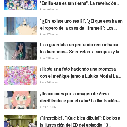
"Emilia-tan es tan tierna": La revelación
del arte visual del evento del 10.º
hace 16 horas
aniversario del anime "Re:ZERO -Starting
"¡¿Eh, existe uno real?!", "¿El que estaba en
Life in Another World-" genera gran
el ropero de la casa de Himmel?": Los
entusiasmo
fans quedan perplejos ante la revelación
hace 17 horas
del "Cuerno del Dragón Oscuro" que
Lisa guardaba un profundo rencor hacia
apareció en el episodio 1 de "Frieren: Más
los humanos… Se revelan la sinopsis y las
allá del final del viaje"
primeras imágenes del episodio 6 del
hace 23 horas
anime “Goodbye, Lara”
¡Hasta una foto haciendo una promesa
con el meñique junto a Luluka Moria! La
publicación de Nao Tōyama, la actriz de
hace 24 horas
voz de "Star Detective Precure!", al asistir
¡Reacciones por la imagen de Anya
al Dream Stage genera repercusión con
derritiéndose por el calor! La ilustración
comentarios como "¡Es una doble Arcana!"
promocional de "SPY x FAMILY" provoca
2026/08/06
comentarios como: "Anya se está
¡"¡Increíble!", "¡Qué bien dibuja!": Elogios a
derritiendo"
la ilustración del ED del episodio 13