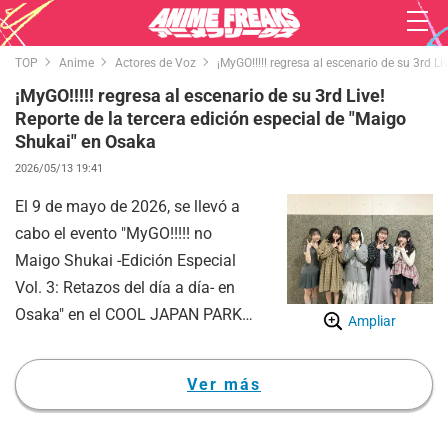
TOP
Anime
Actores de Voz
¡MyGO!!!!! regresa al escenario de su 3rd L
¡MyGO!!!!! regresa al escenario de su 3rd Live!
Reporte de la tercera edición especial de "Maigo
Shukai" en Osaka
2026/05/13 19:41
El 9 de mayo de 2026, se llevó a
cabo el evento "MyGO!!!!! no
Maigo Shukai -Edición Especial
Vol. 3: Retazos del día a día- en
Osaka" en el COOL JAPAN PARK
Ampliar
OSAKA WW Hall. Este encuentro
es una versión presencial del
Ver más
programa de radio "MyGO!!!!! no
Maigo Shukai" conducido por las