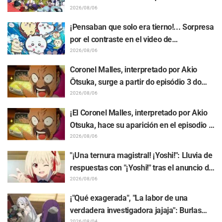
realizada por Asaki Yuikawa, actriz de voz
2026/08/06
del protagonista de "The Elusive Samurai"
¡Pensaban que solo era tierno!... Sorpresa
por el contraste en el video de
preparación previa al estreno de la
2026/08/06
película de "Chiikawa": "Es más crudo de
Coronel Malles, interpretado por Akio
lo imaginado", "Hablan puro de trabajo"
Ōtsuka, surge a partir do episódio 3 do
anime de TV "The Ghost in the Shell"!
2026/08/06
Comentário do elenco e arte final são
¡El Coronel Malles, interpretado por Akio
revelados
Otsuka, hace su aparición en el episodio 3
del anime de TV "The Ghost in the Shell"!
2026/08/06
Revelan comentarios del elenco y la
"¡Una ternura magistral! ¡Yoshi!": Lluvia de
tarjeta final (endcard)
respuestas con "¡Yoshi!" tras el anuncio de
la colaboración entre "Lycoris Recoil" y
2026/08/06
Kumamine, creador de "Shigoto Neko"
¡"Qué exagerada", "La labor de una
verdadera investigadora jajaja": Burlas
2026/08/04