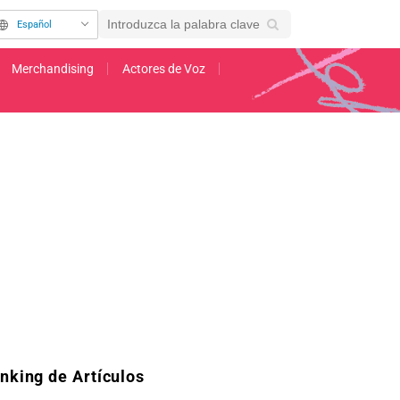
Español
Merchandising
Actores de Voz
A causa sensación por su estilo rebelde y atractivo: "¡El visual de mi favorito es
nking de Artículos