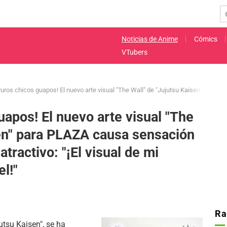
Noticias de Anime
Cómics
VTubers
Puros chicos guapos! El nuevo arte visual "The Wall" de "Jujutsu Kaisen" para PLAZ
uapos! El nuevo arte visual "The
sen" para PLAZA causa sensación
atractivo: "¡El visual de mi
el!"
Ra
utsu Kaisen", se ha