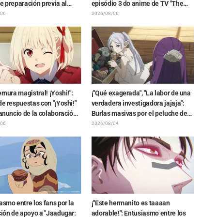
e preparación previa al
episódio 3 do anime de TV "The
 de la película de
Ghost in the Shell"! Comentário do
/06
2026/08/06
wa": "Es más crudo de lo
elenco e arte final são revelados
ado", "Hablan puro de
"
ernura magistral! ¡Yoshi!":
¡"Qué exagerada", "La labor de una
de respuestas con "¡Yoshi!"
verdadera investigadora jajaja":
 anuncio de la colaboración
Burlas masivas por el peluche de
Lycoris Recoil" y Kumamine,
Frieren atrapado en un Mímic de
/06
2026/08/04
 de "Shigoto Neko"
exhibición en "Frieren: Más allá del
final del viaje"
asmo entre los fans por la
¡"Este hermanito es taaaan
ción de apoyo a "Jaadugar:
adorable!": Entusiasmo entre los