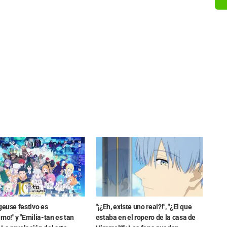
geuse festivo es
"¡¿Eh, existe uno real?!", "¿El que
mo!" y "Emilia-tan es tan
estaba en el ropero de la casa de