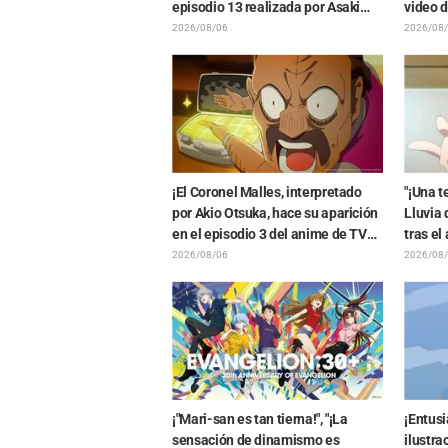
episodio 13 realizada por Asaki
video d
Yuikawa, actriz de voz del
estreno
2026/08/06
2026/08
protagonista de "The Elusive
"Chiika
Samurai"
imagin
trabajo
¡El Coronel Malles, interpretado
"¡Una t
por Akio Otsuka, hace su aparición
Lluvia 
en el episodio 3 del anime de TV
tras el
"The Ghost in the Shell"! Revelan
entre "
2026/08/06
2026/08
comentarios del elenco y la tarjeta
creador
final (endcard)
¡"Mari-san es tan tierna!", "¡La
¡Entusi
sensación de dinamismo es
ilustra