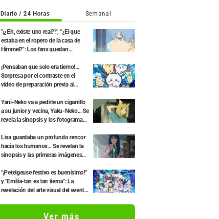
Diario / 24 Horas
Semanal
"¡¿Eh, existe uno real?!", "¿El que
estaba en el ropero de la casa de
Himmel?": Los fans quedan
perplejos ante la revelación del
"Cuerno del Dragón Oscuro" que
¡Pensaban que solo era tierno!...
apareció en el episodio 1 de
Sorpresa por el contraste en el
"Frieren: Más allá del final del viaje"
video de preparación previa al
estreno de la película de "Chiikawa":
"Es más crudo de lo imaginado",
Yani-Neko va a pedirle un cigarrillo
"Hablan puro de trabajo"
a su junior y vecina, Yaku-Neko... Se
revela la sinopsis y los fotogramas
del segundo episodio del anime
"Chainsmoker Cat"
Lisa guardaba un profundo rencor
hacia los humanos… Se revelan la
sinopsis y las primeras imágenes
del episodio 6 del anime “Goodbye,
Lara”
"¡Petelgeuse festivo es buenísimo!"
y "Emilia-tan es tan tierna": La
revelación del arte visual del evento
del 10.º aniversario del anime
"Re:ZERO -Starting Life in Another
Ver más
World-" genera gran entusiasmo