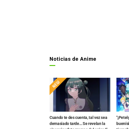
Noticias de Anime
Cuando te des cuenta, tal vez sea
"¡Petel
demasiado tarde… Se revelan la
buenísi